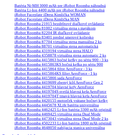
Batéria Ni-MH 3000 mAh pre iRobot Roomba náhradná
Batéria Li-Ion 4400 mAh pre iRobot Roomba náhradná
iRobot Faceplate iDress Kimlička WOMAN
iRobot Faceplate iDress Kimlička MAN
iRobot Roomba 21915 bezdrôtové diaľkové ovládanie
iRobot Roomba 81002 virtuálna stena s majákom
iRobot Roomba 82204 IR diaľkové ovládanie
iRobot Roomba 83401 predné smerové koliesko
iRobot Roomba 87704 virtuálna stena manuálna 2 ks
iRobot Roomba 88701 virtuálna stena automatická
iRobot Roomba 4319194 virtuálna stena HALO
iRobot Roomba 4358878 virtuálna stena automatic 2 ks
iRobot Roomba 4415863 bočné kefky po sériu 900 - 3 ks
iRobot Roomba 4415863KS bočná kefka po sériu 900
iRobot Roomba 4415864 filtre AeroForce - 3 ks
iRobot Roomba 4415864KS filter AeroForce - 1 ks
iRobot Roomba 4415866 sada AeroForce
iRobot Roomba 4419699 zberný kôš AeroForce Gen 2
iRobot Roomba 4419704 hlavné kefy AeroForce
iRobot Roomba 4419704S svetlá hlavná kefa AeroForce
iRobot Roomba 4419704T tmavá hlavná kefa AeroForce
iRobot Roomba 4420155 motorček vrátane bočnej kefky
iRobot Roomba 4445678 XLife batéria univerzálna
iRobot Roomba 4462425 Li-Ion batéria 3300 mAh originál
iRobot Roomba 4469425 virtuálna stena Dual Mode
iRobot Roomba 4473043 virtuálna stena Dual Mode 2 ks
iRobot Roomba 4502233 Li-Ion batéria 1800 mAh originál
iRobot Roomba 4648050 nabíjacia stanica univerzálna