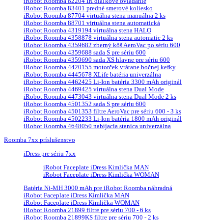
iRobot Roomba 82204 IR diaľkové ovládanie
iRobot Roomba 83401 predné smerové koliesko
iRobot Roomba 87704 virtuálna stena manuálna 2 ks
iRobot Roomba 88701 virtuálna stena automatická
iRobot Roomba 4319194 virtuálna stena HALO
iRobot Roomba 4358878 virtuálna stena automatic 2 ks
iRobot Roomba 4359682 zberný kôš AeroVac po sériu 600
iRobot Roomba 4359688 sada S pre sériu 600
iRobot Roomba 4359690 sada XS hlavne pre sériu 600
iRobot Roomba 4420155 motorček vrátane bočnej kefky
iRobot Roomba 4445678 XLife batéria univerzálna
iRobot Roomba 4462425 Li-Ion batéria 3300 mAh originál
iRobot Roomba 4469425 virtuálna stena Dual Mode
iRobot Roomba 4473043 virtuálna stena Dual Mode 2 ks
iRobot Roomba 4501352 sada S pre sériu 600
iRobot Roomba 4501353 filtre AeroVac pre sériu 600 - 3 ks
iRobot Roomba 4502233 Li-Ion batéria 1800 mAh originál
iRobot Roomba 4648050 nabíjacia stanica univerzálna
Roomba 7xx príslušenstvo
iDress pre sériu 7xx
iRobot Faceplate iDress Kimlička MAN
iRobot Faceplate iDress Kimlička WOMAN
Batéria Ni-MH 3000 mAh pre iRobot Roomba náhradná
iRobot Faceplate iDress Kimlička MAN
iRobot Faceplate iDress Kimlička WOMAN
iRobot Roomba 21899 filtre pre sériu 700 - 6 ks
iRobot Roomba 21899KS filtre pre sériu 700 - 2 ks