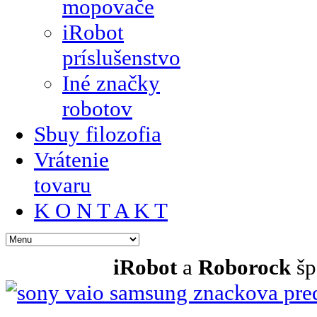
mopovače
iRobot
príslušenstvo
Iné značky
robotov
Sbuy filozofia
Vrátenie
tovaru
K O N T A K T
iRobot
a
Roborock
šp