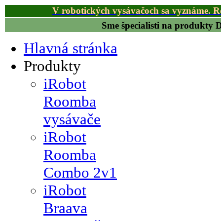
V robotických vysávačoch sa vyznáme. R
Sme špecialisti na produkty
Hlavná stránka
Produkty
iRobot
Roomba
vysávače
iRobot
Roomba
Combo 2v1
iRobot
Braava