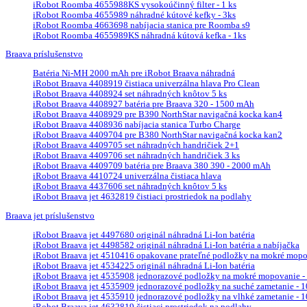
iRobot Roomba 4655988KS vysokoúčinný filter - 1 ks
iRobot Roomba 4655989 náhradné kútové kefky - 3ks
iRobot Roomba 4663698 nabíjacia stanica pre Roomba s9
iRobot Roomba 4655989KS náhradná kútová kefka - 1ks
Braava príslušenstvo
Batéria Ni-MH 2000 mAh pre iRobot Braava náhradná
iRobot Braava 4408919 čistiaca univerzálna hlava Pro Clean
iRobot Braava 4408924 set náhradných knôtov 5 ks
iRobot Braava 4408927 batéria pre Braava 320 - 1500 mAh
iRobot Braava 4408929 pre B390 NorthStar navigačná kocka kan4
iRobot Braava 4408936 nabíjacia stanica Turbo Charge
iRobot Braava 4409704 pre B380 NorthStar navigačná kocka kan2
iRobot Braava 4409705 set náhradných handričiek 2+1
iRobot Braava 4409706 set náhradných handričiek 3 ks
iRobot Braava 4409709 batéria pre Braava 380 390 - 2000 mAh
iRobot Braava 4410724 univerzálna čistiaca hlava
iRobot Braava 4437606 set náhradných knôtov 5 ks
iRobot Braava jet 4632819 čistiaci prostriedok na podlahy
Braava jet príslušenstvo
iRobot Braava jet 4497680 originál náhradná Li-Ion batéria
iRobot Braava jet 4498582 originál náhradná Li-Ion batéria a nabíjačka
iRobot Braava jet 4510416 opakovane prateľné podložky na mokré mopova
iRobot Braava jet 4534225 originál náhradná Li-Ion batéria
iRobot Braava jet 4535908 jednorazové podložky na mokré mopovanie - 
iRobot Braava jet 4535909 jednorazové podložky na suché zametanie - 10
iRobot Braava jet 4535910 jednorazové podložky na vlhké zametanie - 10
iRobot Braava jet 4632819 čistiaci prostriedok na podlahy