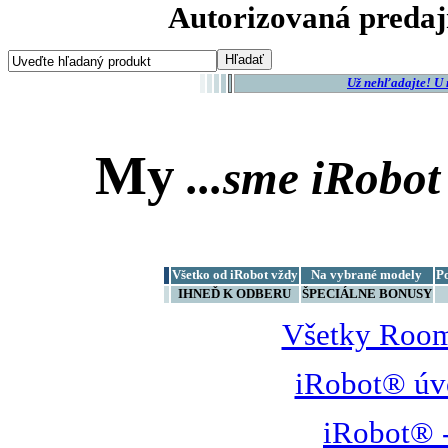
Autorizovaná predaj
Už nehľadajte! U
My
...sme
iRobot
Všetko od iRobot vždy
Na vybrané modely
P
IHNEĎ K ODBERU
ŠPECIÁLNE BONUSY
Všetky Room
iRobot® úv
iRobot® -