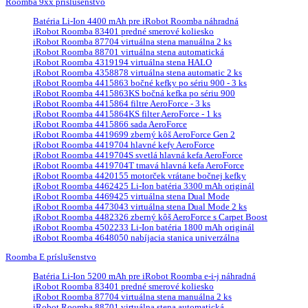
Roomba 9xx príslušenstvo
Batéria Li-Ion 4400 mAh pre iRobot Roomba náhradná
iRobot Roomba 83401 predné smerové koliesko
iRobot Roomba 87704 virtuálna stena manuálna 2 ks
iRobot Roomba 88701 virtuálna stena automatická
iRobot Roomba 4319194 virtuálna stena HALO
iRobot Roomba 4358878 virtuálna stena automatic 2 ks
iRobot Roomba 4415863 bočné kefky po sériu 900 - 3 ks
iRobot Roomba 4415863KS bočná kefka po sériu 900
iRobot Roomba 4415864 filtre AeroForce - 3 ks
iRobot Roomba 4415864KS filter AeroForce - 1 ks
iRobot Roomba 4415866 sada AeroForce
iRobot Roomba 4419699 zberný kôš AeroForce Gen 2
iRobot Roomba 4419704 hlavné kefy AeroForce
iRobot Roomba 4419704S svetlá hlavná kefa AeroForce
iRobot Roomba 4419704T tmavá hlavná kefa AeroForce
iRobot Roomba 4420155 motorček vrátane bočnej kefky
iRobot Roomba 4462425 Li-Ion batéria 3300 mAh originál
iRobot Roomba 4469425 virtuálna stena Dual Mode
iRobot Roomba 4473043 virtuálna stena Dual Mode 2 ks
iRobot Roomba 4482326 zberný kôš AeroForce s Carpet Boost
iRobot Roomba 4502233 Li-Ion batéria 1800 mAh originál
iRobot Roomba 4648050 nabíjacia stanica univerzálna
Roomba E príslušenstvo
Batéria Li-Ion 5200 mAh pre iRobot Roomba e-i-j náhradná
iRobot Roomba 83401 predné smerové koliesko
iRobot Roomba 87704 virtuálna stena manuálna 2 ks
iRobot Roomba 88701 virtuálna stena automatická