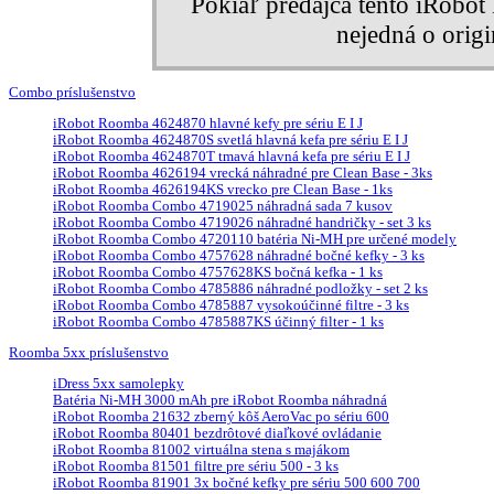
Pokiaľ predajca tento iRobo
nejedná o orig
Combo príslušenstvo
iRobot Roomba 4624870 hlavné kefy pre sériu E I J
iRobot Roomba 4624870S svetlá hlavná kefa pre sériu E I J
iRobot Roomba 4624870T tmavá hlavná kefa pre sériu E I J
iRobot Roomba 4626194 vrecká náhradné pre Clean Base - 3ks
iRobot Roomba 4626194KS vrecko pre Clean Base - 1ks
iRobot Roomba Combo 4719025 náhradná sada 7 kusov
iRobot Roomba Combo 4719026 náhradné handričky - set 3 ks
iRobot Roomba Combo 4720110 batéria Ni-MH pre určené modely
iRobot Roomba Combo 4757628 náhradné bočné kefky - 3 ks
iRobot Roomba Combo 4757628KS bočná kefka - 1 ks
iRobot Roomba Combo 4785886 náhradné podložky - set 2 ks
iRobot Roomba Combo 4785887 vysokoúčinné filtre - 3 ks
iRobot Roomba Combo 4785887KS účinný filter - 1 ks
Roomba 5xx príslušenstvo
iDress 5xx samolepky
Batéria Ni-MH 3000 mAh pre iRobot Roomba náhradná
iRobot Roomba 21632 zberný kôš AeroVac po sériu 600
iRobot Roomba 80401 bezdrôtové diaľkové ovládanie
iRobot Roomba 81002 virtuálna stena s majákom
iRobot Roomba 81501 filtre pre sériu 500 - 3 ks
iRobot Roomba 81901 3x bočné kefky pre sériu 500 600 700