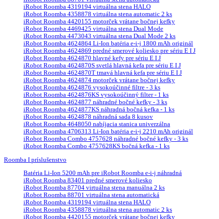
iRobot Roomba 4319194 virtuálna stena HALO
iRobot Roomba 4358878 virtuálna stena automatic 2 ks
iRobot Roomba 4420155 motorček vrátane bočnej kefky
iRobot Roomba 4469425 virtuálna stena Dual Mode
iRobot Roomba 4473043 virtuálna stena Dual Mode 2 ks
iRobot Roomba 4624864 Li-Ion batéria e-i-j 1800 mAh originál
iRobot Roomba 4624869 predné smerové koliesko pre sériu E I J
iRobot Roomba 4624870 hlavné kefy pre sériu E I J
iRobot Roomba 4624870S svetlá hlavná kefa pre sériu E I J
iRobot Roomba 4624870T tmavá hlavná kefa pre sériu E I J
iRobot Roomba 4624874 motorček vrátane bočnej kefky
iRobot Roomba 4624876 vysokoúčinné filtre - 3 ks
iRobot Roomba 4624876KS vysokoúčinný filter - 1 ks
iRobot Roomba 4624877 náhradné bočné kefky - 3 ks
iRobot Roomba 4624877KS náhradná bočná kefka - 1 ks
iRobot Roomba 4624878 náhradná sada 8 kusov
iRobot Roomba 4648050 nabíjacia stanica univerzálna
iRobot Roomba 4706313 Li-Ion batéria e-i-j 2210 mAh originál
iRobot Roomba Combo 4757628 náhradné bočné kefky - 3 ks
iRobot Roomba Combo 4757628KS bočná kefka - 1 ks
Roomba I príslušenstvo
Batéria Li-Ion 5200 mAh pre iRobot Roomba e-i-j náhradná
iRobot Roomba 83401 predné smerové koliesko
iRobot Roomba 87704 virtuálna stena manuálna 2 ks
iRobot Roomba 88701 virtuálna stena automatická
iRobot Roomba 4319194 virtuálna stena HALO
iRobot Roomba 4358878 virtuálna stena automatic 2 ks
iRobot Roomba 4420155 motorček vrátane bočnej kefky