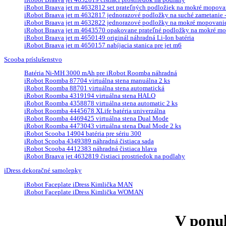
iRobot Braava jet m 4632812 set prateľných podložiek na mokré mopova
iRobot Braava jet m 4632817 jednorazové podložky na suché zametanie - 
iRobot Braava jet m 4632822 jednorazové podložky na mokré mopovanie 
iRobot Braava jet m 4643570 opakovane prateľné podložky na mokré mop
iRobot Braava jet m 4650149 originál náhradná Li-Ion batéria
iRobot Braava jet m 4650157 nabíjacia stanica pre jet m6
Scooba príslušenstvo
Batéria Ni-MH 3000 mAh pre iRobot Roomba náhradná
iRobot Roomba 87704 virtuálna stena manuálna 2 ks
iRobot Roomba 88701 virtuálna stena automatická
iRobot Roomba 4319194 virtuálna stena HALO
iRobot Roomba 4358878 virtuálna stena automatic 2 ks
iRobot Roomba 4445678 XLife batéria univerzálna
iRobot Roomba 4469425 virtuálna stena Dual Mode
iRobot Roomba 4473043 virtuálna stena Dual Mode 2 ks
iRobot Scooba 14904 batéria pre sériu 300
iRobot Scooba 4349389 náhradná čistiaca sada
iRobot Scooba 4412383 náhradná čistiaca hlava
iRobot Braava jet 4632819 čistiaci prostriedok na podlahy
iDress dekoračné samolepky
iRobot Faceplate iDress Kimlička MAN
iRobot Faceplate iDress Kimlička WOMAN
V ponu