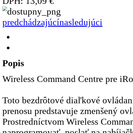
DPH:
13,09 €
predchádzajúcí
nasledujúci
Popis
Wireless Command Centre pre iR
Toto bezdrôtové diaľkové ovládani
prenosu predstavuje zmenšený ovl
Prostredníctvom Wireless Comman
naprogramovať, poslať na nabíjač