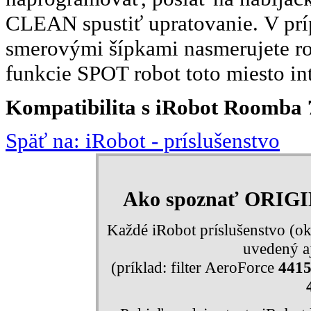
CLEAN spustiť upratovanie. V príp
smerovými šípkami nasmerujete ro
funkcie SPOT robot toto miesto in
Kompatibilita s iRobot Roomba 7
Späť na: iRobot - príslušenstvo
Ako spoznať ORIG
Každé iRobot príslušenstvo (ok
uvedený aj
(príklad: filter AeroForce
441