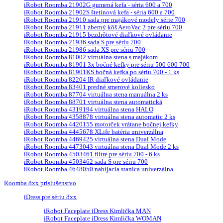
iRobot Roomba 21902G gumená kefa - séria 600 a 700
iRobot Roomba 21902S štetinová kefa - séria 600 a 700
iRobot Roomba 21910 sada pre majákové modely série 700
iRobot Roomba 21911 zberný kôš AeroVac 2 pre sériu 700
iRobot Roomba 21915 bezdrôtové diaľkové ovládanie
iRobot Roomba 21936 sada S pre sériu 700
iRobot Roomba 21986 sada XS pre sériu 700
iRobot Roomba 81002 virtuálna stena s majákom
iRobot Roomba 81901 3x bočné kefky pre sériu 500 600 700
iRobot Roomba 81901KS bočná kefka po sériu 700 - 1 ks
iRobot Roomba 82204 IR diaľkové ovládanie
iRobot Roomba 83401 predné smerové koliesko
iRobot Roomba 87704 virtuálna stena manuálna 2 ks
iRobot Roomba 88701 virtuálna stena automatická
iRobot Roomba 4319194 virtuálna stena HALO
iRobot Roomba 4358878 virtuálna stena automatic 2 ks
iRobot Roomba 4420155 motorček vrátane bočnej kefky
iRobot Roomba 4445678 XLife batéria univerzálna
iRobot Roomba 4469425 virtuálna stena Dual Mode
iRobot Roomba 4473043 virtuálna stena Dual Mode 2 ks
iRobot Roomba 4503461 filtre pre sériu 700 - 6 ks
iRobot Roomba 4503462 sada S pre sériu 700
iRobot Roomba 4648050 nabíjacia stanica univerzálna
Roomba 8xx príslušenstvo
iDress pre sériu 8xx
iRobot Faceplate iDress Kimlička MAN
iRobot Faceplate iDress Kimlička WOMAN