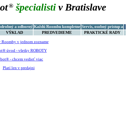
ot
špecialisti
v Bratislave
®
odrobný a odborný
Každú Roombu kompletne
Servis, osobný prístup a
VÝKLAD
PREDVEDIEME
PRAKTICKÉ RADY
y Roomby v jednom zozname
ot® úvod - všetky ROBOTY
bot® - chcem vedieť viac
Platí len v predajni