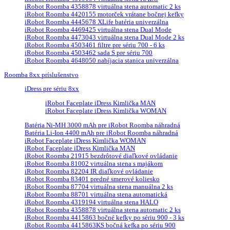
iRobot Roomba 4358878 virtuálna stena automatic 2 ks
iRobot Roomba 4420155 motorček vrátane bočnej kefky
iRobot Roomba 4445678 XLife batéria univerzálna
iRobot Roomba 4469425 virtuálna stena Dual Mode
iRobot Roomba 4473043 virtuálna stena Dual Mode 2 ks
iRobot Roomba 4503461 filtre pre sériu 700 - 6 ks
iRobot Roomba 4503462 sada S pre sériu 700
iRobot Roomba 4648050 nabíjacia stanica univerzálna
Roomba 8xx príslušenstvo
iDress pre sériu 8xx
iRobot Faceplate iDress Kimlička MAN
iRobot Faceplate iDress Kimlička WOMAN
Batéria Ni-MH 3000 mAh pre iRobot Roomba náhradná
Batéria Li-Ion 4400 mAh pre iRobot Roomba náhradná
iRobot Faceplate iDress Kimlička WOMAN
iRobot Faceplate iDress Kimlička MAN
iRobot Roomba 21915 bezdrôtové diaľkové ovládanie
iRobot Roomba 81002 virtuálna stena s majákom
iRobot Roomba 82204 IR diaľkové ovládanie
iRobot Roomba 83401 predné smerové koliesko
iRobot Roomba 87704 virtuálna stena manuálna 2 ks
iRobot Roomba 88701 virtuálna stena automatická
iRobot Roomba 4319194 virtuálna stena HALO
iRobot Roomba 4358878 virtuálna stena automatic 2 ks
iRobot Roomba 4415863 bočné kefky po sériu 900 - 3 ks
iRobot Roomba 4415863KS bočná kefka po sériu 900