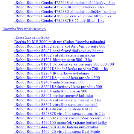
iRobot Roomba Combo 4757628 náhradné bočné kefky - 3 ks
iRobot Roomba Combo 4757628KS bočná kefka - 1 ks
iRobot Roomba Combo 4785886 náhradné podložky - set 2 ks
iRobot Roomba Combo 4785887 vysokoúčinné filtre - 3 ks
iRobot Roomba Combo 4785887KS účinný filter - 1 ks
Roomba 5xx príslušenstvo
iDress 5xx samolepky
Batéria Ni-MH 3000 mAh pre iRobot Roomba náhradná
iRobot Roomba 21632 zberný kôš AeroVac po sériu 600
iRobot Roomba 80401 bezdrôtové diaľkové ovládanie
iRobot Roomba 81002 virtuálna stena s majákom
iRobot Roomba 81501 filtre pre sériu 500 - 3 ks
iRobot Roomba 81901 3x bočné kefky pre sériu 500 600 700
iRobot Roomba 81901KS bočná kefka po sériu 700 - 1 ks
iRobot Roomba 82204 IR diaľkové ovládanie
iRobot Roomba 82301KS gumená kefa pre sériu 500
iRobot Roomba 82404 sada S pre sériu 500
iRobot Roomba 82501KS štetinová kefa pre sériu 500
iRobot Roomba 82804 sada XS pre sériu 500
iRobot Roomba 83401 predné smerové koliesko
iRobot Roomba 87704 virtuálna stena manuálna 2 ks
iRobot Roomba 88701 virtuálna stena automatická
iRobot Roomba 4319194 virtuálna stena HALO
iRobot Roomba 4358878 virtuálna stena automatic 2 ks
iRobot Roomba 4359682 zberný kôš AeroVac po sériu 600
iRobot Roomba 4420155 motorček vrátane bočnej kefky
iRobot Roomba 4445678 XLife batéria univerzálna
iRobot Roomba 4469425 virtuálna stena Dual Mode