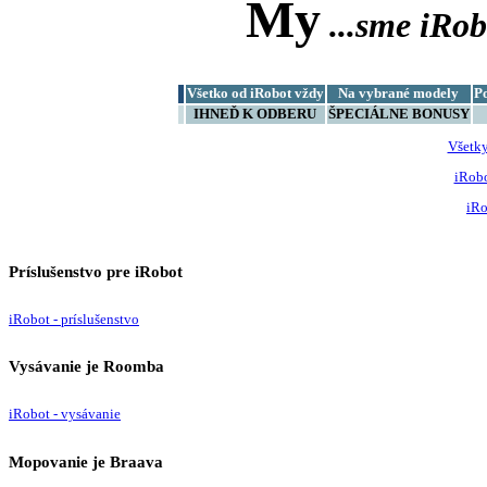
My
...sme
iRob
Všetko od iRobot vždy
Na vybrané modely
P
IHNEĎ K ODBERU
ŠPECIÁLNE BONUSY
Všetk
iRob
iRo
Príslušenstvo pre iRobot
iRobot - príslušenstvo
Vysávanie je Roomba
iRobot - vysávanie
Mopovanie je Braava