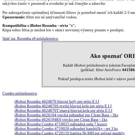
takýchto častíc v prostredí a ovzdušie je tak čistejšie a zdravšie.
Pre zabezpečenie optimálnej účinnosti filtrov je potrebné meniť ich každé 2-3 me
Upozornenie:
filtre nie sú umývateľné vodou.
Kompatibilita s iRobot Roomba - séria "s".
Kúpa tohto filtra je možná len v rámci servisnej výmeny priamo v predajni.
Späť na: Roomba s9 príslušenstvo
Ako spoznať OR
Každé iRobot príslušenstvo (okrem Faceplat
(príklad: filter AeroForce
441586
Pokiaľ predajca tento iRobot kód v názve pro
Combo príslušenstvo
iRobot Roomba 4624870 hlavné kefy pre sériu E I J
iRobot Roomba 4624870S svetlá hlavná kefa pre sériu E I J
iRobot Roomba 4624870T tmavá hlavná kefa pre sériu E I J
iRobot Roomba 4626194 vrecká náhradné pre Clean Base - 3ks
iRobot Roomba 4626194KS vrecko pre Clean Base - 1ks
iRobot Roomba Combo 4719025 náhradná sada 7 kusov
iRobot Roomba Combo 4719026 náhradné handričky - set 3 ks
iRobot Roomba Combo 4720110 batéria Ni-MH pre určené modely