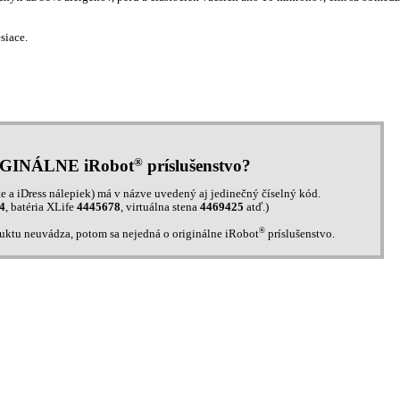
siace.
®
IGINÁLNE iRobot
príslušenstvo?
e a iDress nálepiek) má v názve uvedený aj jedinečný číselný kód.
4
, batéria XLife
4445678
, virtuálna stena
4469425
atď.)
®
duktu neuvádza, potom sa nejedná o originálne iRobot
príslušenstvo.