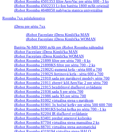
iRobot Roomba 4501353 filtre AeroVac pre sériu 600 - 3 ks
iRobot Roomba 4502233 Li-Ion batéria 1800 mAh originál
iRobot Roomba 4648050 nabíjacia stanica univerzálna
Roomba 7xx príslušenstvo
iDress pre sériu 7xx
iRobot Faceplate iDress Kimlička MAN
iRobot Faceplate iDress Kimlička WOMAN
Batéria Ni-MH 3000 mAh pre iRobot Roomba náhradná
iRobot Faceplate iDress Kimlička MAN
iRobot Faceplate iDress Kimlička WOMAN
iRobot Roomba 21899 filtre pre sériu 700 - 6 ks
iRobot Roomba 21899KS filtre pre sériu 700 - 2 ks
iRobot Roomba 21902G gumená kefa - séria 600 a 700
iRobot Roomba 21902S štetinová kefa - séria 600 a 700
iRobot Roomba 21910 sada pre majákové modely série 700
iRobot Roomba 21911 zberný kôš AeroVac 2 pre sériu 700
iRobot Roomba 21915 bezdrôtové diaľkové ovládanie
iRobot Roomba 21936 sada S pre sériu 700
iRobot Roomba 21986 sada XS pre sériu 700
iRobot Roomba 81002 virtuálna stena s majákom
iRobot Roomba 81901 3x bočné kefky pre sériu 500 600 700
iRobot Roomba 81901KS bočná kefka po sériu 700 - 1 ks
iRobot Roomba 82204 IR diaľkové ovládanie
iRobot Roomba 83401 predné smerové koliesko
iRobot Roomba 87704 virtuálna stena manuálna 2 ks
iRobot Roomba 88701 virtuálna stena automatická
iRobot Roomba 4319194 virtuálna stena HALO