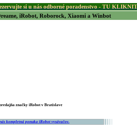
ezervujte si u nás odborné poradenstvo - TU KLIKNI
 Dreame, iRobot, Roborock, Xiaomi a Winbot
redajňa značky iRobot v Bratislave
 nás kompletná ponuka iRobot vysávačov.