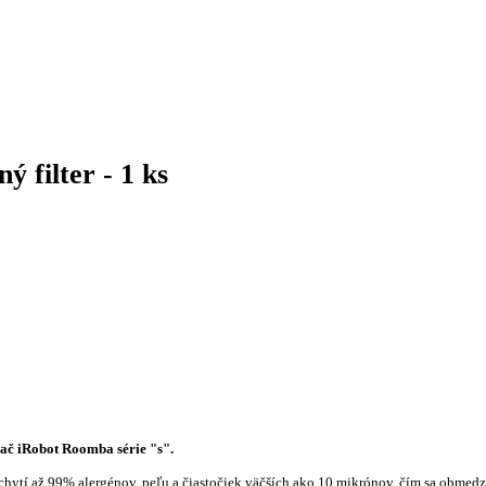
 filter - 1 ks
vač iRobot Roomba série "s".
achytí až 99% alergénov, peľu a čiastočiek väčších ako 10 mikrónov, čím sa obmedzí