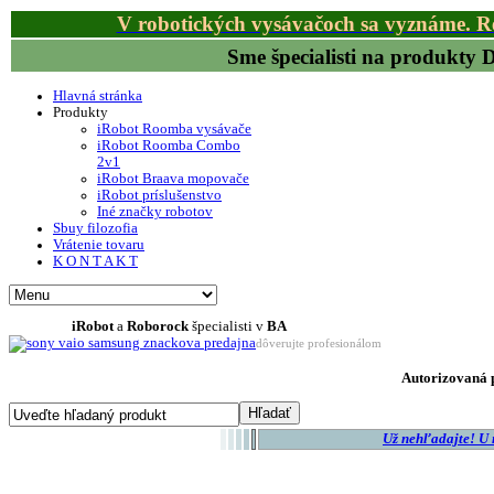
V robotických vysávačoch sa vyznáme. R
Sme špecialisti na produkty
Hlavná stránka
Produkty
iRobot Roomba vysávače
iRobot Roomba Combo
2v1
iRobot Braava mopovače
iRobot príslušenstvo
Iné značky robotov
Sbuy filozofia
Vrátenie tovaru
K O N T A K T
iRobot
a
Roborock
špecialisti v
BA
dôverujte profesionálom
Autorizovaná p
Už nehľadajte! U