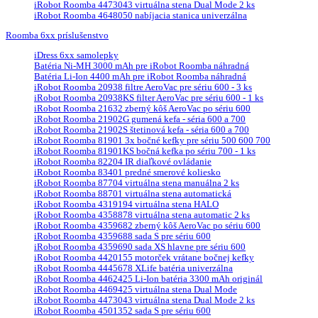
iRobot Roomba 4473043 virtuálna stena Dual Mode 2 ks
iRobot Roomba 4648050 nabíjacia stanica univerzálna
Roomba 6xx príslušenstvo
iDress 6xx samolepky
Batéria Ni-MH 3000 mAh pre iRobot Roomba náhradná
Batéria Li-Ion 4400 mAh pre iRobot Roomba náhradná
iRobot Roomba 20938 filtre AeroVac pre sériu 600 - 3 ks
iRobot Roomba 20938KS filter AeroVac pre sériu 600 - 1 ks
iRobot Roomba 21632 zberný kôš AeroVac po sériu 600
iRobot Roomba 21902G gumená kefa - séria 600 a 700
iRobot Roomba 21902S štetinová kefa - séria 600 a 700
iRobot Roomba 81901 3x bočné kefky pre sériu 500 600 700
iRobot Roomba 81901KS bočná kefka po sériu 700 - 1 ks
iRobot Roomba 82204 IR diaľkové ovládanie
iRobot Roomba 83401 predné smerové koliesko
iRobot Roomba 87704 virtuálna stena manuálna 2 ks
iRobot Roomba 88701 virtuálna stena automatická
iRobot Roomba 4319194 virtuálna stena HALO
iRobot Roomba 4358878 virtuálna stena automatic 2 ks
iRobot Roomba 4359682 zberný kôš AeroVac po sériu 600
iRobot Roomba 4359688 sada S pre sériu 600
iRobot Roomba 4359690 sada XS hlavne pre sériu 600
iRobot Roomba 4420155 motorček vrátane bočnej kefky
iRobot Roomba 4445678 XLife batéria univerzálna
iRobot Roomba 4462425 Li-Ion batéria 3300 mAh originál
iRobot Roomba 4469425 virtuálna stena Dual Mode
iRobot Roomba 4473043 virtuálna stena Dual Mode 2 ks
iRobot Roomba 4501352 sada S pre sériu 600