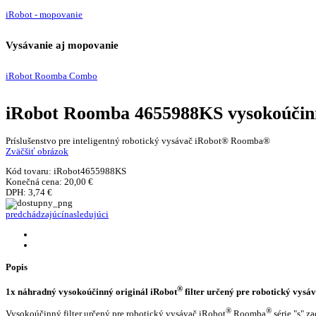
iRobot - mopovanie
Vysávanie aj mopovanie
iRobot Roomba Combo
iRobot Roomba 4655988KS vysokoúčinný
Príslušenstvo pre inteligentný robotický vysávač iRobot® Roomba®
Zväčšiť obrázok
Kód tovaru:
iRobot4655988KS
Konečná cena:
20,00 €
DPH:
3,74 €
predchádzajúcí
nasledujúci
Popis
®
1x náhradný vysokoúčinný originál iRobot
filter určený pre robotický vysá
®
®
Vysokoúčinný filter určený pre robotický vysávač iRobot
Roomba
série "s" z