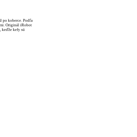
ž po koberce. Podľa
mi. Originál iRobot
, keďže kefy sú