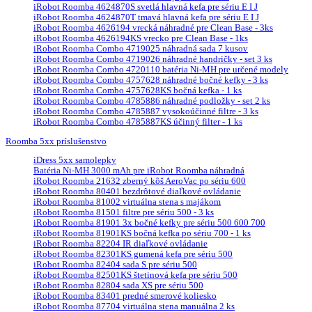
iRobot Roomba 4624870S svetlá hlavná kefa pre sériu E I J
iRobot Roomba 4624870T tmavá hlavná kefa pre sériu E I J
iRobot Roomba 4626194 vrecká náhradné pre Clean Base - 3ks
iRobot Roomba 4626194KS vrecko pre Clean Base - 1ks
iRobot Roomba Combo 4719025 náhradná sada 7 kusov
iRobot Roomba Combo 4719026 náhradné handričky - set 3 ks
iRobot Roomba Combo 4720110 batéria Ni-MH pre určené modely
iRobot Roomba Combo 4757628 náhradné bočné kefky - 3 ks
iRobot Roomba Combo 4757628KS bočná kefka - 1 ks
iRobot Roomba Combo 4785886 náhradné podložky - set 2 ks
iRobot Roomba Combo 4785887 vysokoúčinné filtre - 3 ks
iRobot Roomba Combo 4785887KS účinný filter - 1 ks
Roomba 5xx príslušenstvo
iDress 5xx samolepky
Batéria Ni-MH 3000 mAh pre iRobot Roomba náhradná
iRobot Roomba 21632 zberný kôš AeroVac po sériu 600
iRobot Roomba 80401 bezdrôtové diaľkové ovládanie
iRobot Roomba 81002 virtuálna stena s majákom
iRobot Roomba 81501 filtre pre sériu 500 - 3 ks
iRobot Roomba 81901 3x bočné kefky pre sériu 500 600 700
iRobot Roomba 81901KS bočná kefka po sériu 700 - 1 ks
iRobot Roomba 82204 IR diaľkové ovládanie
iRobot Roomba 82301KS gumená kefa pre sériu 500
iRobot Roomba 82404 sada S pre sériu 500
iRobot Roomba 82501KS štetinová kefa pre sériu 500
iRobot Roomba 82804 sada XS pre sériu 500
iRobot Roomba 83401 predné smerové koliesko
iRobot Roomba 87704 virtuálna stena manuálna 2 ks