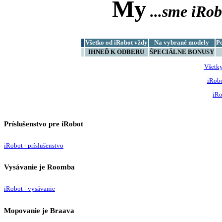
My
...sme
iRob
Všetko od iRobot vždy
Na vybrané modely
P
IHNEĎ K ODBERU
ŠPECIÁLNE BONUSY
Všetk
iRob
iRo
Príslušenstvo pre iRobot
iRobot - príslušenstvo
Vysávanie je Roomba
iRobot - vysávanie
Mopovanie je Braava