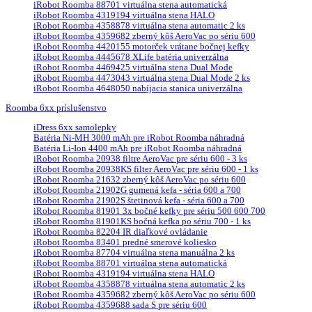
iRobot Roomba 88701 virtuálna stena automatická
iRobot Roomba 4319194 virtuálna stena HALO
iRobot Roomba 4358878 virtuálna stena automatic 2 ks
iRobot Roomba 4359682 zberný kôš AeroVac po sériu 600
iRobot Roomba 4420155 motorček vrátane bočnej kefky
iRobot Roomba 4445678 XLife batéria univerzálna
iRobot Roomba 4469425 virtuálna stena Dual Mode
iRobot Roomba 4473043 virtuálna stena Dual Mode 2 ks
iRobot Roomba 4648050 nabíjacia stanica univerzálna
Roomba 6xx príslušenstvo
iDress 6xx samolepky
Batéria Ni-MH 3000 mAh pre iRobot Roomba náhradná
Batéria Li-Ion 4400 mAh pre iRobot Roomba náhradná
iRobot Roomba 20938 filtre AeroVac pre sériu 600 - 3 ks
iRobot Roomba 20938KS filter AeroVac pre sériu 600 - 1 ks
iRobot Roomba 21632 zberný kôš AeroVac po sériu 600
iRobot Roomba 21902G gumená kefa - séria 600 a 700
iRobot Roomba 21902S štetinová kefa - séria 600 a 700
iRobot Roomba 81901 3x bočné kefky pre sériu 500 600 700
iRobot Roomba 81901KS bočná kefka po sériu 700 - 1 ks
iRobot Roomba 82204 IR diaľkové ovládanie
iRobot Roomba 83401 predné smerové koliesko
iRobot Roomba 87704 virtuálna stena manuálna 2 ks
iRobot Roomba 88701 virtuálna stena automatická
iRobot Roomba 4319194 virtuálna stena HALO
iRobot Roomba 4358878 virtuálna stena automatic 2 ks
iRobot Roomba 4359682 zberný kôš AeroVac po sériu 600
iRobot Roomba 4359688 sada S pre sériu 600