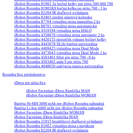
iRobot Roomba 81901 3x bočné kefky pre sériu 500 600 700
iRobot Roomba 81901KS bočná kefka po sériu 700 - 1 ks
iRobot Roomba 82204 IR diaľkové ovládanie
iRobot Roomba 83401 predné smerové koliesko
iRobot Roomba 87704 virtuálna stena manuálna 2 ks
iRobot Roomba 88701 virtuálna stena automatická
iRobot Roomba 4319194 virtuálna stena HALO
iRobot Roomba 4358878 virtuálna stena automatic 2 ks
iRobot Roomba 4420155 motorček vrátane bočnej kefky
iRobot Roomba 4445678 XLife batéria univerzálna
iRobot Roomba 4469425 virtuálna stena Dual Mode
iRobot Roomba 4473043 virtuálna stena Dual Mode 2 ks
iRobot Roomba 4503461 filtre pre sériu 700 - 6 ks
iRobot Roomba 4503462 sada S pre sériu 700
iRobot Roomba 4648050 nabíjacia stanica univerzálna
Roomba 8xx príslušenstvo
iDress pre sériu 8xx
iRobot Faceplate iDress Kimlička MAN
iRobot Faceplate iDress Kimlička WOMAN
Batéria Ni-MH 3000 mAh pre iRobot Roomba náhradná
Batéria Li-Ion 4400 mAh pre iRobot Roomba náhradná
iRobot Faceplate iDress Kimlička WOMAN
iRobot Faceplate iDress Kimlička MAN
iRobot Roomba 21915 bezdrôtové diaľkové ovládanie
iRobot Roomba 81002 virtuálna stena s majákom
iRobot Roomba 82204 IR diaľkové ovládanie