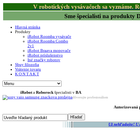
V robotických vysávačoch sa vyznáme. R
Sme špecialisti na produkty
Hlavná stránka
Produkty
iRobot Roomba vysávače
iRobot Roomba Combo
2v1
iRobot Braava mopovače
iRobot príslušenstvo
Iné značky robotov
Sbuy filozofia
Vrátenie tovaru
K O N T A K T
iRobot
a
Roborock
špecialisti v
BA
dôverujte profesionálom
Autorizovaná p
Už nehľadajte! U