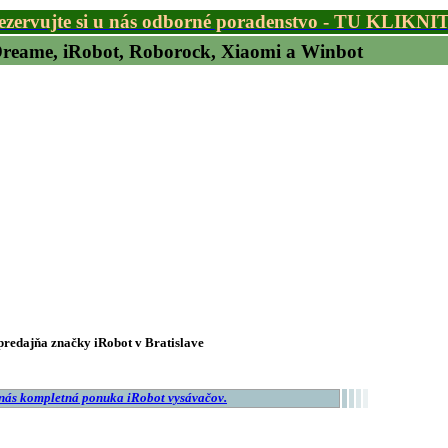
ezervujte si u nás odborné poradenstvo - TU KLIKNI
 Dreame, iRobot, Roborock, Xiaomi a Winbot
redajňa značky iRobot v Bratislave
 nás kompletná ponuka iRobot vysávačov.