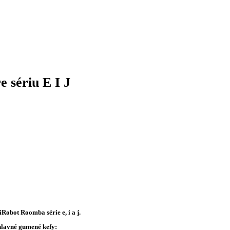
 sériu E I J
obot Roomba série e, i a j.
hlavné gumené kefy: