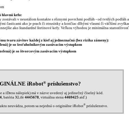
kom
ú hlavnú kefu:
 zostávali v neustálom kontakte s rôznymi povrchmi podláh - od tvrdých podláh a
ými časticami ako je prach či otrusinky a končiac dlhými vlasmi či väčšími zvyška
nnejšie ako štandardné štetinové kefy. Veľkou výhodou je minimálna starostlivosť
u tvaru závitov každej z kief aj jednoznačná (bez rizika zámeny):
lená) je so šesťuholníkovým zasúvacím výstupkom
lozelená) je so štvorcovým zasúvacím výstupkom
®
IGINÁLNE iRobot
príslušenstvo?
e a iDress nálepiek) má v názve uvedený aj jedinečný číselný kód.
4
, batéria XLife
4445678
, virtuálna stena
4469425
atď.)
®
duktu neuvádza, potom sa nejedná o originálne iRobot
príslušenstvo.