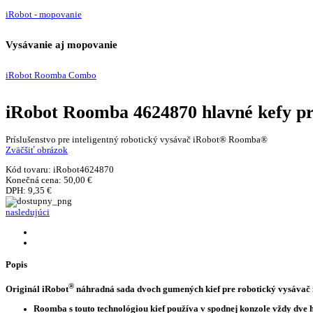
iRobot - mopovanie
Vysávanie aj mopovanie
iRobot Roomba Combo
iRobot Roomba 4624870 hlavné kefy pre
Príslušenstvo pre inteligentný robotický vysávač iRobot® Roomba®
Zväčšiť obrázok
Kód tovaru:
iRobot4624870
Konečná cena:
50,00 €
DPH:
9,35 €
nasledujúci
Popis
®
Originál iRobot
náhradná sada dvoch gumených kief pre robotický vysávač iR
Roomba s touto technológiou kief používa v spodnej konzole vždy dve 