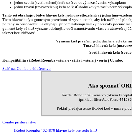
jednu svetlú (svetlozelenú) kefu so štvorcovým zasúvacím výstupkom
jednu tmavú (tmavozelenú) kefu so šesťuholníkovým zasúvacím výstup
Tento set obsahuje obidve hlavné kefy, jednu svetlozelenú aj jednu tmavozelen
Tieto hlavné kefy s gumeným povrchom sú vyvinuté tak, aby ich nášľapné plochy
potreby sa prispôsobujú a ohýbajú, pričom naberajú všetky nečistoty počnúc mal
gumené kefy sú tiež výrazne odolnejšie voči namotávaniu vlasov a zároveň aj úči
takmer bezúdržbové.
Výmena kief je veľmi jednoduchá a vďaka iném
Tmavá hlavná kefa (tmavoze
Svetlá hlavná kefa (svet
Kompatibilita s iRobot Roomba - séria e - séria i - séria j - séria j Combo.
Späť na: Combo príslušenstvo
Ako spoznať OR
Každé iRobot príslušenstvo (okrem Faceplat
(príklad: filter AeroForce
441586
Pokiaľ predajca tento iRobot kód v názve pro
Combo príslušenstvo
iRobot Roomba 4624870 hlavné kefy pre sériu E I J