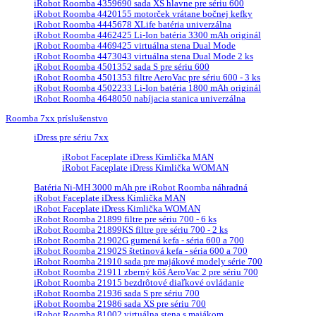
iRobot Roomba 4359690 sada XS hlavne pre sériu 600
iRobot Roomba 4420155 motorček vrátane bočnej kefky
iRobot Roomba 4445678 XLife batéria univerzálna
iRobot Roomba 4462425 Li-Ion batéria 3300 mAh originál
iRobot Roomba 4469425 virtuálna stena Dual Mode
iRobot Roomba 4473043 virtuálna stena Dual Mode 2 ks
iRobot Roomba 4501352 sada S pre sériu 600
iRobot Roomba 4501353 filtre AeroVac pre sériu 600 - 3 ks
iRobot Roomba 4502233 Li-Ion batéria 1800 mAh originál
iRobot Roomba 4648050 nabíjacia stanica univerzálna
Roomba 7xx príslušenstvo
iDress pre sériu 7xx
iRobot Faceplate iDress Kimlička MAN
iRobot Faceplate iDress Kimlička WOMAN
Batéria Ni-MH 3000 mAh pre iRobot Roomba náhradná
iRobot Faceplate iDress Kimlička MAN
iRobot Faceplate iDress Kimlička WOMAN
iRobot Roomba 21899 filtre pre sériu 700 - 6 ks
iRobot Roomba 21899KS filtre pre sériu 700 - 2 ks
iRobot Roomba 21902G gumená kefa - séria 600 a 700
iRobot Roomba 21902S štetinová kefa - séria 600 a 700
iRobot Roomba 21910 sada pre majákové modely série 700
iRobot Roomba 21911 zberný kôš AeroVac 2 pre sériu 700
iRobot Roomba 21915 bezdrôtové diaľkové ovládanie
iRobot Roomba 21936 sada S pre sériu 700
iRobot Roomba 21986 sada XS pre sériu 700
iRobot Roomba 81002 virtuálna stena s majákom