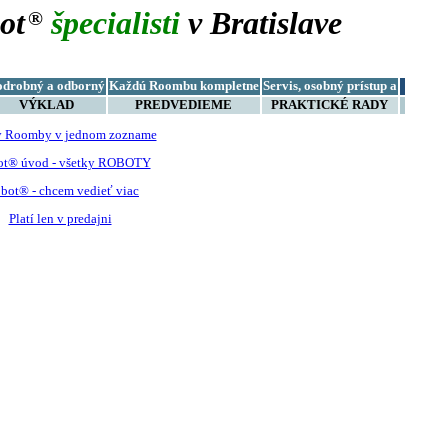
ot
špecialisti
v Bratislave
®
odrobný a odborný
Každú Roombu kompletne
Servis, osobný prístup a
VÝKLAD
PREDVEDIEME
PRAKTICKÉ RADY
y Roomby v jednom zozname
ot® úvod - všetky ROBOTY
bot® - chcem vedieť viac
Platí len v predajni