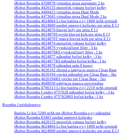
iRobot Roomba 4358878 virtuálna stena automatic 2 ks
iRobot Roomba 4420155 motorček vrátane bočnej kefky
iRobot Roomba 4469425 virtuálna stena Dual Mode
iRobot Roomba 4473043 virtuálna stena Dual Mode 2 ks
iRobot Roomba 4624864 Li-Ion batéria e-i-j 1800 mAh originál
iRobot Roomba 4624869 predné smerové koliesko pre sériu E I J
iRobot Roomba 4624870 hlavné kefy pre sériu E I J
iRobot Roomba 4624870S svetlá hlavná kefa pre sériu E I J
iRobot Roomba 4624870T tmavá hlavná kefa pre sériu E I J
iRobot Roomba 4624874 motorček vrátane bočnej kefky
iRobot Roomba 4624876 vysokoúčinné filtre - 3 ks
iRobot Roomba 4624876KS vysokoúčinný filter - 1 ks
iRobot Roomba 4624877 náhradné bočné kefky - 3 ks
iRobot Roomba 4624877KS náhradná bočná kefka - 1 ks
iRobot Roomba 4624878 náhradná sada 8 kusov
iRobot Roomba 4626192 zberná a nabíjacia stanica Clean Base
iRobot Roomba 4626194 vrecká náhradné pre Clean Base - 3ks
iRobot Roomba 4626194KS vrecko pre Clean Base - 1ks
iRobot Roomba 4648050 nabíjacia stanica univerzálna
iRobot Roomba 4706313 Li-Ion batéria e-i-j 2210 mAh originál
iRobot Roomba Combo 4757628 náhradné bočné kefky - 3 ks
iRobot Roomba Combo 4757628KS bočná kefka - 1 ks
Roomba J príslušenstvo
Batéria Li-Ion 5200 mAh pre iRobot Roomba e-i-j náhradná
iRobot Roomba 83401 predné smerové koliesko
iRobot Roomba 4420155 motorček vrátane bočnej kefky
iRobot Roomba 4624864 Li-Ion batéria e-i-j 1800 mAh originál
iRobot Roomba 4624869 predné smerové koliesko pre sériu E I J