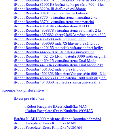
iRobot Roomba 81901 3x bočné kefky pre sériu 500 600 700
iRobot Roomba 81901KS bočná kefka po sériu 700 - 1 ks
iRobot Roomba 82204 IR diaľkové ovládanie
iRobot Roomba 83401 predné smerové koliesko
iRobot Roomba 87704 virtuálna stena manuálna 2 ks
iRobot Roomba 88701 virtuálna stena automatická
iRobot Roomba 4319194 virtuálna stena HALO
iRobot Roomba 4358878 virtuálna stena automatic 2 ks
iRobot Roomba 4359682 zberný kôš AeroVac po sériu 600
iRobot Roomba 4359688 sada S pre sériu 600
iRobot Roomba 4359690 sada XS hlavne pre sériu 600
iRobot Roomba 4420155 motorček vrátane bočnej kefky
iRobot Roomba 4445678 XLife batéria univerzálna
iRobot Roomba 4462425 Li-Ion batéria 3300 mAh originál
iRobot Roomba 4469425 virtuálna stena Dual Mode
iRobot Roomba 4473043 virtuálna stena Dual Mode 2 ks
iRobot Roomba 4501352 sada S pre sériu 600
iRobot Roomba 4501353 filtre AeroVac pre sériu 600 - 3 ks
iRobot Roomba 4502233 Li-Ion batéria 1800 mAh originál
iRobot Roomba 4648050 nabíjacia stanica univerzálna
Roomba 7xx príslušenstvo
iDress pre sériu 7xx
iRobot Faceplate iDress Kimlička MAN
iRobot Faceplate iDress Kimlička WOMAN
Batéria Ni-MH 3000 mAh pre iRobot Roomba náhradná
iRobot Faceplate iDress Kimlička MAN
iRobot Faceplate iDress Kimlička WOMAN