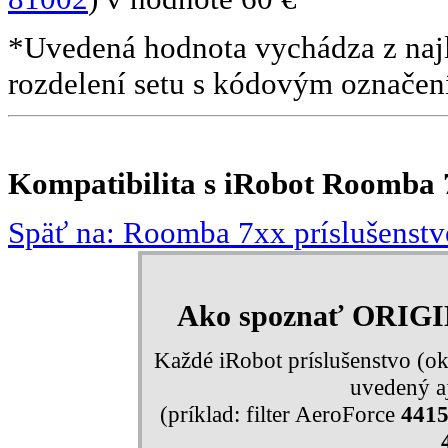
*Uvedená hodnota vychádza z najla
rozdelení setu s kódovým označe
Kompatibilita s iRobot Roomba 7
Späť na: Roomba 7xx príslušenstv
Ako spoznať ORIG
Každé iRobot príslušenstvo (ok
uvedený aj
(príklad: filter AeroForce
441