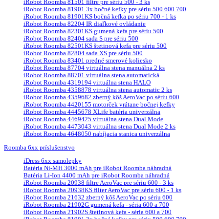
iRobot Roomba 81501 filtre pre sériu 500 - 3 ks
iRobot Roomba 81901 3x bočné kefky pre sériu 500 600 700
iRobot Roomba 81901KS bočná kefka po sériu 700 - 1 ks
iRobot Roomba 82204 IR diaľkové ovládanie
iRobot Roomba 82301KS gumená kefa pre sériu 500
iRobot Roomba 82404 sada S pre sériu 500
iRobot Roomba 82501KS štetinová kefa pre sériu 500
iRobot Roomba 82804 sada XS pre sériu 500
iRobot Roomba 83401 predné smerové koliesko
iRobot Roomba 87704 virtuálna stena manuálna 2 ks
iRobot Roomba 88701 virtuálna stena automatická
iRobot Roomba 4319194 virtuálna stena HALO
iRobot Roomba 4358878 virtuálna stena automatic 2 ks
iRobot Roomba 4359682 zberný kôš AeroVac po sériu 600
iRobot Roomba 4420155 motorček vrátane bočnej kefky
iRobot Roomba 4445678 XLife batéria univerzálna
iRobot Roomba 4469425 virtuálna stena Dual Mode
iRobot Roomba 4473043 virtuálna stena Dual Mode 2 ks
iRobot Roomba 4648050 nabíjacia stanica univerzálna
Roomba 6xx príslušenstvo
iDress 6xx samolepky
Batéria Ni-MH 3000 mAh pre iRobot Roomba náhradná
Batéria Li-Ion 4400 mAh pre iRobot Roomba náhradná
iRobot Roomba 20938 filtre AeroVac pre sériu 600 - 3 ks
iRobot Roomba 20938KS filter AeroVac pre sériu 600 - 1 ks
iRobot Roomba 21632 zberný kôš AeroVac po sériu 600
iRobot Roomba 21902G gumená kefa - séria 600 a 700
iRobot Roomba 21902S štetinová kefa - séria 600 a 700