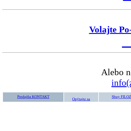
Volajte Po
K
Alebo n
info(
Predajňa KONTAKT
Sbuy FILO
Opýtajte sa