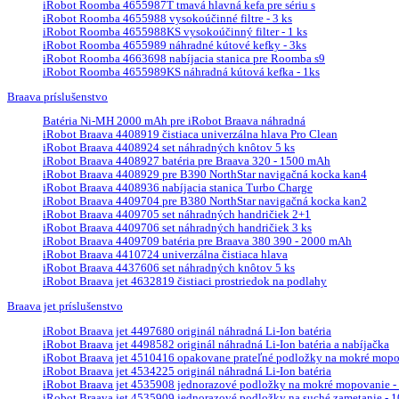
iRobot Roomba 4655987T tmavá hlavná kefa pre sériu s
iRobot Roomba 4655988 vysokoúčinné filtre - 3 ks
iRobot Roomba 4655988KS vysokoúčinný filter - 1 ks
iRobot Roomba 4655989 náhradné kútové kefky - 3ks
iRobot Roomba 4663698 nabíjacia stanica pre Roomba s9
iRobot Roomba 4655989KS náhradná kútová kefka - 1ks
Braava príslušenstvo
Batéria Ni-MH 2000 mAh pre iRobot Braava náhradná
iRobot Braava 4408919 čistiaca univerzálna hlava Pro Clean
iRobot Braava 4408924 set náhradných knôtov 5 ks
iRobot Braava 4408927 batéria pre Braava 320 - 1500 mAh
iRobot Braava 4408929 pre B390 NorthStar navigačná kocka kan4
iRobot Braava 4408936 nabíjacia stanica Turbo Charge
iRobot Braava 4409704 pre B380 NorthStar navigačná kocka kan2
iRobot Braava 4409705 set náhradných handričiek 2+1
iRobot Braava 4409706 set náhradných handričiek 3 ks
iRobot Braava 4409709 batéria pre Braava 380 390 - 2000 mAh
iRobot Braava 4410724 univerzálna čistiaca hlava
iRobot Braava 4437606 set náhradných knôtov 5 ks
iRobot Braava jet 4632819 čistiaci prostriedok na podlahy
Braava jet príslušenstvo
iRobot Braava jet 4497680 originál náhradná Li-Ion batéria
iRobot Braava jet 4498582 originál náhradná Li-Ion batéria a nabíjačka
iRobot Braava jet 4510416 opakovane prateľné podložky na mokré mopova
iRobot Braava jet 4534225 originál náhradná Li-Ion batéria
iRobot Braava jet 4535908 jednorazové podložky na mokré mopovanie - 
iRobot Braava jet 4535909 jednorazové podložky na suché zametanie - 10