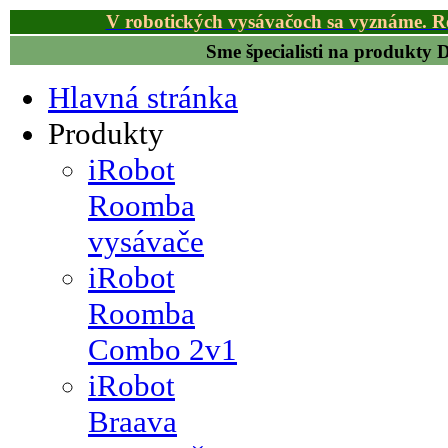
V robotických vysávačoch sa vyznáme. R
Sme špecialisti na produkty
Hlavná stránka
Produkty
iRobot
Roomba
vysávače
iRobot
Roomba
Combo 2v1
iRobot
Braava