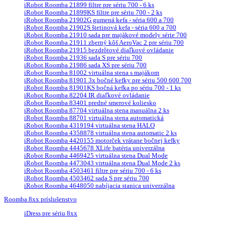
iRobot Roomba 21899 filtre pre sériu 700 - 6 ks
iRobot Roomba 21899KS filtre pre sériu 700 - 2 ks
iRobot Roomba 21902G gumená kefa - séria 600 a 700
iRobot Roomba 21902S štetinová kefa - séria 600 a 700
iRobot Roomba 21910 sada pre majákové modely série 700
iRobot Roomba 21911 zberný kôš AeroVac 2 pre sériu 700
iRobot Roomba 21915 bezdrôtové diaľkové ovládanie
iRobot Roomba 21936 sada S pre sériu 700
iRobot Roomba 21986 sada XS pre sériu 700
iRobot Roomba 81002 virtuálna stena s majákom
iRobot Roomba 81901 3x bočné kefky pre sériu 500 600 700
iRobot Roomba 81901KS bočná kefka po sériu 700 - 1 ks
iRobot Roomba 82204 IR diaľkové ovládanie
iRobot Roomba 83401 predné smerové koliesko
iRobot Roomba 87704 virtuálna stena manuálna 2 ks
iRobot Roomba 88701 virtuálna stena automatická
iRobot Roomba 4319194 virtuálna stena HALO
iRobot Roomba 4358878 virtuálna stena automatic 2 ks
iRobot Roomba 4420155 motorček vrátane bočnej kefky
iRobot Roomba 4445678 XLife batéria univerzálna
iRobot Roomba 4469425 virtuálna stena Dual Mode
iRobot Roomba 4473043 virtuálna stena Dual Mode 2 ks
iRobot Roomba 4503461 filtre pre sériu 700 - 6 ks
iRobot Roomba 4503462 sada S pre sériu 700
iRobot Roomba 4648050 nabíjacia stanica univerzálna
Roomba 8xx príslušenstvo
iDress pre sériu 8xx