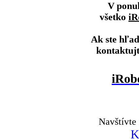
V ponu
všetko
iR
Ak ste hľad
kontaktuj
iRob
Navštívte 
K