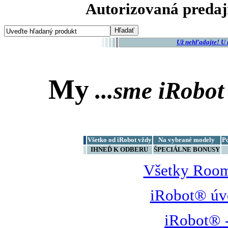
Autorizovaná predaj
Už nehľadajte! U
My
...sme
iRobot
Všetko od iRobot vždy
Na vybrané modely
P
IHNEĎ K ODBERU
ŠPECIÁLNE BONUSY
Všetky Room
iRobot® úv
iRobot® -