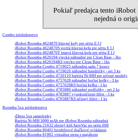
Pokiaľ predajca tento iRobo
nejedná o orig
Combo príslušenstvo
iRobot Roomba 4624870 hlavné kefy pre sériu E I J
iRobot Roomba 4624870S svetlá hlavná kefa pre sériu E I J
iRobot Roomba 4624870T tmavá hlavná kefa pre sériu E I J
iRobot Roomba 4626194 vrecká náhradné pre Clean Base - 3ks
iRobot Roomba 4626194KS vrecko pre Clean Base - 1ks
iRobot Roomba Combo 4719025 náhradná sada 7 kusov
iRobot Roomba Combo 4719026 náhradné handričky - set 3 ks
iRobot Roomba Combo 4720110 batéria Ni-MH pre určené modely
iRobot Roomba Combo 4757628 náhradné bočné kefky - 3 ks
iRobot Roomba Combo 4757628KS bočná kefka - 1 ks
iRobot Roomba Combo 4785886 náhradné podložky - set 2 ks
iRobot Roomba Combo 4785887 vysokoúčinné filtre - 3 ks
iRobot Roomba Combo 4785887KS účinný filter - 1 ks
Roomba 5xx príslušenstvo
iDress 5xx samolepky
Batéria Ni-MH 3000 mAh pre iRobot Roomba náhradná
iRobot Roomba 21632 zberný kôš AeroVac po sériu 600
iRobot Roomba 80401 bezdrôtové diaľkové ovládanie
iRobot Roomba 81002 virtuálna stena s majákom