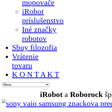
mopovače
iRobot
príslušenstvo
Iné značky
robotov
Sbuy filozofia
Vrátenie
tovaru
K O N T A K T
iRobot
a
Roborock
šp