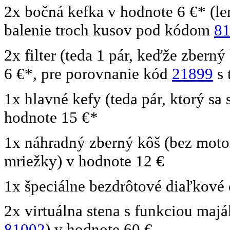
2x bočná kefka v hodnote 6 €* (le
balenie troch kusov pod kódom
8
2x filter (teda 1 pár, keďže zbern
6 €*, pre porovnanie kód
21899
s 
1x hlavné kefy (teda pár, ktorý sa
hodnote 15 €*
1x náhradný zberný kôš (bez motor
mriežky) v hodnote 12 €
1x špeciálne bezdrôtové diaľkové
2x virtuálna stena s funkciou ma
81002
) v hodnote 60 €