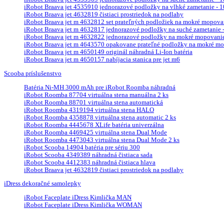
iRobot Braava jet 4535910 jednorazové podložky na vlhké zametanie - 10
iRobot Braava jet 4632819 čistiaci prostriedok na podlahy
iRobot Braava jet m 4632812 set prateľných podložiek na mokré mopova
iRobot Braava jet m 4632817 jednorazové podložky na suché zametanie - 
iRobot Braava jet m 4632822 jednorazové podložky na mokré mopovanie 
iRobot Braava jet m 4643570 opakovane prateľné podložky na mokré mop
iRobot Braava jet m 4650149 originál náhradná Li-Ion batéria
iRobot Braava jet m 4650157 nabíjacia stanica pre jet m6
Scooba príslušenstvo
Batéria Ni-MH 3000 mAh pre iRobot Roomba náhradná
iRobot Roomba 87704 virtuálna stena manuálna 2 ks
iRobot Roomba 88701 virtuálna stena automatická
iRobot Roomba 4319194 virtuálna stena HALO
iRobot Roomba 4358878 virtuálna stena automatic 2 ks
iRobot Roomba 4445678 XLife batéria univerzálna
iRobot Roomba 4469425 virtuálna stena Dual Mode
iRobot Roomba 4473043 virtuálna stena Dual Mode 2 ks
iRobot Scooba 14904 batéria pre sériu 300
iRobot Scooba 4349389 náhradná čistiaca sada
iRobot Scooba 4412383 náhradná čistiaca hlava
iRobot Braava jet 4632819 čistiaci prostriedok na podlahy
iDress dekoračné samolepky
iRobot Faceplate iDress Kimlička MAN
iRobot Faceplate iDress Kimlička WOMAN