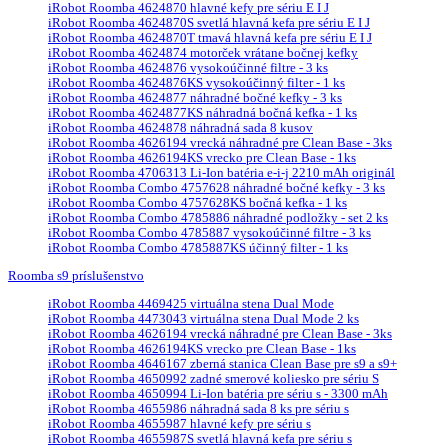
iRobot Roomba 4624870 hlavné kefy pre sériu E I J
iRobot Roomba 4624870S svetlá hlavná kefa pre sériu E I J
iRobot Roomba 4624870T tmavá hlavná kefa pre sériu E I J
iRobot Roomba 4624874 motorček vrátane bočnej kefky
iRobot Roomba 4624876 vysokoúčinné filtre - 3 ks
iRobot Roomba 4624876KS vysokoúčinný filter - 1 ks
iRobot Roomba 4624877 náhradné bočné kefky - 3 ks
iRobot Roomba 4624877KS náhradná bočná kefka - 1 ks
iRobot Roomba 4624878 náhradná sada 8 kusov
iRobot Roomba 4626194 vrecká náhradné pre Clean Base - 3ks
iRobot Roomba 4626194KS vrecko pre Clean Base - 1ks
iRobot Roomba 4706313 Li-Ion batéria e-i-j 2210 mAh originál
iRobot Roomba Combo 4757628 náhradné bočné kefky - 3 ks
iRobot Roomba Combo 4757628KS bočná kefka - 1 ks
iRobot Roomba Combo 4785886 náhradné podložky - set 2 ks
iRobot Roomba Combo 4785887 vysokoúčinné filtre - 3 ks
iRobot Roomba Combo 4785887KS účinný filter - 1 ks
Roomba s9 príslušenstvo
iRobot Roomba 4469425 virtuálna stena Dual Mode
iRobot Roomba 4473043 virtuálna stena Dual Mode 2 ks
iRobot Roomba 4626194 vrecká náhradné pre Clean Base - 3ks
iRobot Roomba 4626194KS vrecko pre Clean Base - 1ks
iRobot Roomba 4646167 zberná stanica Clean Base pre s9 a s9+
iRobot Roomba 4650992 zadné smerové koliesko pre sériu S
iRobot Roomba 4650994 Li-Ion batéria pre sériu s - 3300 mAh
iRobot Roomba 4655986 náhradná sada 8 ks pre sériu s
iRobot Roomba 4655987 hlavné kefy pre sériu s
iRobot Roomba 4655987S svetlá hlavná kefa pre sériu s