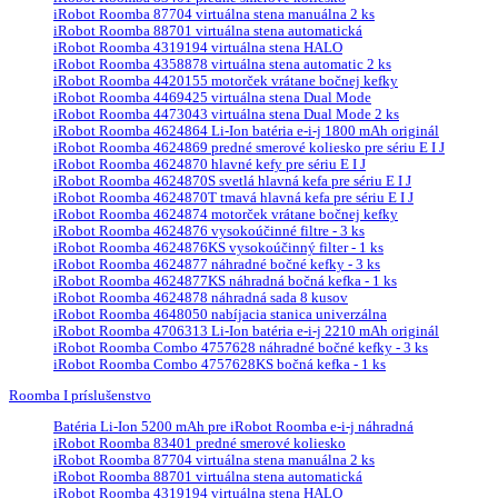
iRobot Roomba 87704 virtuálna stena manuálna 2 ks
iRobot Roomba 88701 virtuálna stena automatická
iRobot Roomba 4319194 virtuálna stena HALO
iRobot Roomba 4358878 virtuálna stena automatic 2 ks
iRobot Roomba 4420155 motorček vrátane bočnej kefky
iRobot Roomba 4469425 virtuálna stena Dual Mode
iRobot Roomba 4473043 virtuálna stena Dual Mode 2 ks
iRobot Roomba 4624864 Li-Ion batéria e-i-j 1800 mAh originál
iRobot Roomba 4624869 predné smerové koliesko pre sériu E I J
iRobot Roomba 4624870 hlavné kefy pre sériu E I J
iRobot Roomba 4624870S svetlá hlavná kefa pre sériu E I J
iRobot Roomba 4624870T tmavá hlavná kefa pre sériu E I J
iRobot Roomba 4624874 motorček vrátane bočnej kefky
iRobot Roomba 4624876 vysokoúčinné filtre - 3 ks
iRobot Roomba 4624876KS vysokoúčinný filter - 1 ks
iRobot Roomba 4624877 náhradné bočné kefky - 3 ks
iRobot Roomba 4624877KS náhradná bočná kefka - 1 ks
iRobot Roomba 4624878 náhradná sada 8 kusov
iRobot Roomba 4648050 nabíjacia stanica univerzálna
iRobot Roomba 4706313 Li-Ion batéria e-i-j 2210 mAh originál
iRobot Roomba Combo 4757628 náhradné bočné kefky - 3 ks
iRobot Roomba Combo 4757628KS bočná kefka - 1 ks
Roomba I príslušenstvo
Batéria Li-Ion 5200 mAh pre iRobot Roomba e-i-j náhradná
iRobot Roomba 83401 predné smerové koliesko
iRobot Roomba 87704 virtuálna stena manuálna 2 ks
iRobot Roomba 88701 virtuálna stena automatická
iRobot Roomba 4319194 virtuálna stena HALO