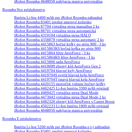
iRobot Roomba 4648050 nabíjacia stanica univerzálna
Roomba 9xx príslušenstvo
Batéria Li-Ion 4400 mAh pre iRobot Roomba náhradná
iRobot Roomba 83401 predné smerové koliesko
iRobot Roomba 87704 virtuálna stena manuálna 2 ks
iRobot Roomba 88701 virtuálna stena automatická
iRobot Roomba 4319194 virtuálna stena HALO
iRobot Roomba 4358878 virtuálna stena automatic 2 ks
iRobot Roomba 4415863 bočné kefky po sériu 900 - 3 ks
iRobot Roomba 4415863KS bočná kefka po sériu 900
iRobot Roomba 4415864 filtre AeroForce - 3 ks
iRobot Roomba 4415864KS filter AeroForce - 1 ks
iRobot Roomba 4415866 sada AeroForce
iRobot Roomba 4419699 zberný kôš AeroForce Gen 2
iRobot Roomba 4419704 hlavné kefy AeroForce
iRobot Roomba 4419704S svetlá hlavná kefa AeroForce
iRobot Roomba 4419704T tmavá hlavná kefa AeroForce
iRobot Roomba 4420155 motorček vrátane bočnej kefky
iRobot Roomba 4462425 Li-Ion batéria 3300 mAh originál
iRobot Roomba 4469425 virtuálna stena Dual Mode
iRobot Roomba 4473043 virtuálna stena Dual Mode 2 ks
iRobot Roomba 4482326 zberný kôš AeroForce s Carpet Boost
iRobot Roomba 4502233 Li-Ion batéria 1800 mAh originál
iRobot Roomba 4648050 nabíjacia stanica univerzálna
Roomba E príslušenstvo
Batéria Li-Ion 5200 mAh pre iRobot Roomba e-i-j náhradná
iRobot Roomba 83401 predné smerové koliesko