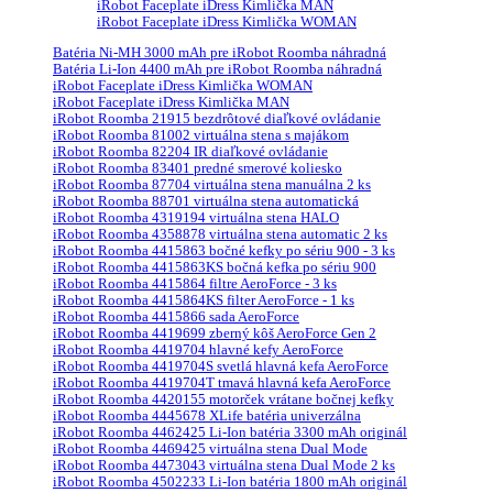
iRobot Faceplate iDress Kimlička MAN
iRobot Faceplate iDress Kimlička WOMAN
Batéria Ni-MH 3000 mAh pre iRobot Roomba náhradná
Batéria Li-Ion 4400 mAh pre iRobot Roomba náhradná
iRobot Faceplate iDress Kimlička WOMAN
iRobot Faceplate iDress Kimlička MAN
iRobot Roomba 21915 bezdrôtové diaľkové ovládanie
iRobot Roomba 81002 virtuálna stena s majákom
iRobot Roomba 82204 IR diaľkové ovládanie
iRobot Roomba 83401 predné smerové koliesko
iRobot Roomba 87704 virtuálna stena manuálna 2 ks
iRobot Roomba 88701 virtuálna stena automatická
iRobot Roomba 4319194 virtuálna stena HALO
iRobot Roomba 4358878 virtuálna stena automatic 2 ks
iRobot Roomba 4415863 bočné kefky po sériu 900 - 3 ks
iRobot Roomba 4415863KS bočná kefka po sériu 900
iRobot Roomba 4415864 filtre AeroForce - 3 ks
iRobot Roomba 4415864KS filter AeroForce - 1 ks
iRobot Roomba 4415866 sada AeroForce
iRobot Roomba 4419699 zberný kôš AeroForce Gen 2
iRobot Roomba 4419704 hlavné kefy AeroForce
iRobot Roomba 4419704S svetlá hlavná kefa AeroForce
iRobot Roomba 4419704T tmavá hlavná kefa AeroForce
iRobot Roomba 4420155 motorček vrátane bočnej kefky
iRobot Roomba 4445678 XLife batéria univerzálna
iRobot Roomba 4462425 Li-Ion batéria 3300 mAh originál
iRobot Roomba 4469425 virtuálna stena Dual Mode
iRobot Roomba 4473043 virtuálna stena Dual Mode 2 ks
iRobot Roomba 4502233 Li-Ion batéria 1800 mAh originál