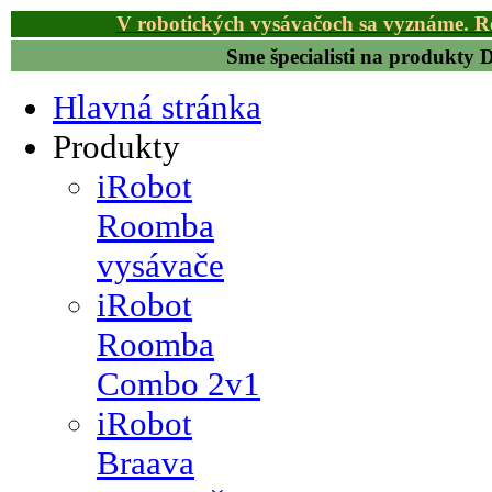
V robotických vysávačoch sa vyznáme. R
Sme špecialisti na produkty
Hlavná stránka
Produkty
iRobot
Roomba
vysávače
iRobot
Roomba
Combo 2v1
iRobot
Braava