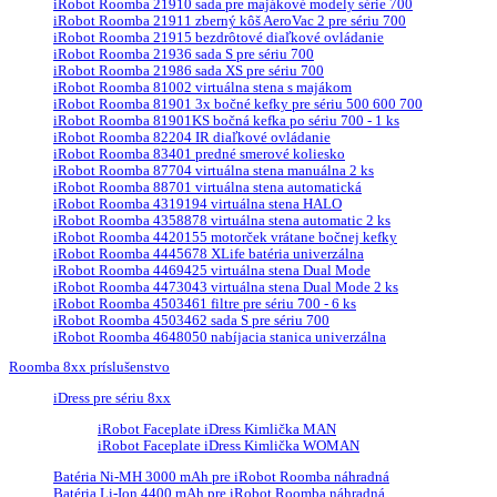
iRobot Roomba 21910 sada pre majákové modely série 700
iRobot Roomba 21911 zberný kôš AeroVac 2 pre sériu 700
iRobot Roomba 21915 bezdrôtové diaľkové ovládanie
iRobot Roomba 21936 sada S pre sériu 700
iRobot Roomba 21986 sada XS pre sériu 700
iRobot Roomba 81002 virtuálna stena s majákom
iRobot Roomba 81901 3x bočné kefky pre sériu 500 600 700
iRobot Roomba 81901KS bočná kefka po sériu 700 - 1 ks
iRobot Roomba 82204 IR diaľkové ovládanie
iRobot Roomba 83401 predné smerové koliesko
iRobot Roomba 87704 virtuálna stena manuálna 2 ks
iRobot Roomba 88701 virtuálna stena automatická
iRobot Roomba 4319194 virtuálna stena HALO
iRobot Roomba 4358878 virtuálna stena automatic 2 ks
iRobot Roomba 4420155 motorček vrátane bočnej kefky
iRobot Roomba 4445678 XLife batéria univerzálna
iRobot Roomba 4469425 virtuálna stena Dual Mode
iRobot Roomba 4473043 virtuálna stena Dual Mode 2 ks
iRobot Roomba 4503461 filtre pre sériu 700 - 6 ks
iRobot Roomba 4503462 sada S pre sériu 700
iRobot Roomba 4648050 nabíjacia stanica univerzálna
Roomba 8xx príslušenstvo
iDress pre sériu 8xx
iRobot Faceplate iDress Kimlička MAN
iRobot Faceplate iDress Kimlička WOMAN
Batéria Ni-MH 3000 mAh pre iRobot Roomba náhradná
Batéria Li-Ion 4400 mAh pre iRobot Roomba náhradná