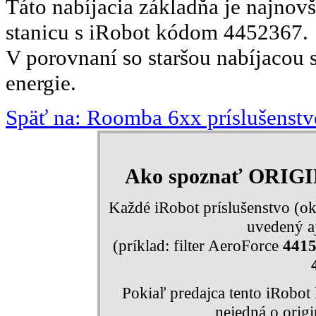
Táto nabíjacia základňa je najnov
stanicu s iRobot kódom 4452367.
V porovnaní so staršou nabíjacou s
energie.
Späť na: Roomba 6xx príslušenstv
Ako spoznať ORIG
Každé iRobot príslušenstvo (ok
uvedený aj
(príklad: filter AeroForce
441
Pokiaľ predajca tento iRobo
nejedná o orig