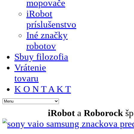
mopovače
iRobot
príslušenstvo
Iné značky
robotov
Sbuy filozofia
Vrátenie
tovaru
K O N T A K T
iRobot
a
Roborock
šp