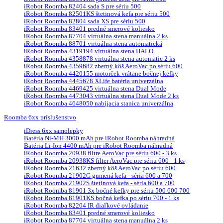
iRobot Roomba 82404 sada S pre sériu 500
iRobot Roomba 82501KS štetinová kefa pre sériu 500
iRobot Roomba 82804 sada XS pre sériu 500
iRobot Roomba 83401 predné smerové koliesko
iRobot Roomba 87704 virtuálna stena manuálna 2 ks
iRobot Roomba 88701 virtuálna stena automatická
iRobot Roomba 4319194 virtuálna stena HALO
iRobot Roomba 4358878 virtuálna stena automatic 2 ks
iRobot Roomba 4359682 zberný kôš AeroVac po sériu 600
iRobot Roomba 4420155 motorček vrátane bočnej kefky
iRobot Roomba 4445678 XLife batéria univerzálna
iRobot Roomba 4469425 virtuálna stena Dual Mode
iRobot Roomba 4473043 virtuálna stena Dual Mode 2 ks
iRobot Roomba 4648050 nabíjacia stanica univerzálna
Roomba 6xx príslušenstvo
iDress 6xx samolepky
Batéria Ni-MH 3000 mAh pre iRobot Roomba náhradná
Batéria Li-Ion 4400 mAh pre iRobot Roomba náhradná
iRobot Roomba 20938 filtre AeroVac pre sériu 600 - 3 ks
iRobot Roomba 20938KS filter AeroVac pre sériu 600 - 1 ks
iRobot Roomba 21632 zberný kôš AeroVac po sériu 600
iRobot Roomba 21902G gumená kefa - séria 600 a 700
iRobot Roomba 21902S štetinová kefa - séria 600 a 700
iRobot Roomba 81901 3x bočné kefky pre sériu 500 600 700
iRobot Roomba 81901KS bočná kefka po sériu 700 - 1 ks
iRobot Roomba 82204 IR diaľkové ovládanie
iRobot Roomba 83401 predné smerové koliesko
iRobot Roomba 87704 virtuálna stena manuálna 2 ks