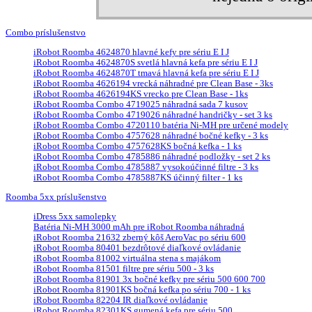
Combo príslušenstvo
iRobot Roomba 4624870 hlavné kefy pre sériu E I J
iRobot Roomba 4624870S svetlá hlavná kefa pre sériu E I J
iRobot Roomba 4624870T tmavá hlavná kefa pre sériu E I J
iRobot Roomba 4626194 vrecká náhradné pre Clean Base - 3ks
iRobot Roomba 4626194KS vrecko pre Clean Base - 1ks
iRobot Roomba Combo 4719025 náhradná sada 7 kusov
iRobot Roomba Combo 4719026 náhradné handričky - set 3 ks
iRobot Roomba Combo 4720110 batéria Ni-MH pre určené modely
iRobot Roomba Combo 4757628 náhradné bočné kefky - 3 ks
iRobot Roomba Combo 4757628KS bočná kefka - 1 ks
iRobot Roomba Combo 4785886 náhradné podložky - set 2 ks
iRobot Roomba Combo 4785887 vysokoúčinné filtre - 3 ks
iRobot Roomba Combo 4785887KS účinný filter - 1 ks
Roomba 5xx príslušenstvo
iDress 5xx samolepky
Batéria Ni-MH 3000 mAh pre iRobot Roomba náhradná
iRobot Roomba 21632 zberný kôš AeroVac po sériu 600
iRobot Roomba 80401 bezdrôtové diaľkové ovládanie
iRobot Roomba 81002 virtuálna stena s majákom
iRobot Roomba 81501 filtre pre sériu 500 - 3 ks
iRobot Roomba 81901 3x bočné kefky pre sériu 500 600 700
iRobot Roomba 81901KS bočná kefka po sériu 700 - 1 ks
iRobot Roomba 82204 IR diaľkové ovládanie
iRobot Roomba 82301KS gumená kefa pre sériu 500