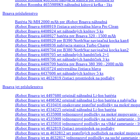
iRobot Roomba 4655989KS náhradná kútová kefka - 1ks
Braava príslušenstvo
Batéria Ni-MH 2000 mAh pre iRobot Braava náhradná
iRobot Braava 4408919 čistiaca univerzálna hlava Pro Clean
iRobot Braava 4408924 set náhradných knôtov 5 ks
iRobot Braava 4408927 batéria pre Braava 320 - 1500 mAh
iRobot Braava 4408929 pre B390 NorthStar navigačná kocka kan4
iRobot Braava 4408936 nabíjacia stanica Turbo Charge
iRobot Braava 4409704 pre B380 NorthStar navigačná kocka kan2
iRobot Braava 4409705 set náhradných handričiek 2+1
iRobot Braava 4409706 set náhradných handričiek 3 ks
iRobot Braava 4409709 batéria pre Braava 380 390 - 2000 mAh
iRobot Braava 4410724 univerzálna čistiaca hlava
iRobot Braava 4437606 set náhradných knôtov 5 ks
iRobot Braava jet 4632819 čistiaci prostriedok na podlahy
Braava jet príslušenstvo
iRobot Braava jet 4497680 originál náhradná Li-Ion batéria
iRobot Braava jet 4498582 originál náhradná Li-Ion batéria a nabíjačka
iRobot Braava jet 4510416 opakovane prateľné podložky na mokré mopova
iRobot Braava jet 4534225 originál náhradná Li-Ion batéria
iRobot Braava jet 4535908 jednorazové podložky na mokré mopovanie - 
iRobot Braava jet 4535909 jednorazové podložky na suché zametanie - 10
iRobot Braava jet 4535910 jednorazové podložky na vlhké zametanie - 10
iRobot Braava jet 4632819 čistiaci prostriedok na podlahy
iRobot Braava jet m 4632812 set prateľných podložiek na mokré mopova
iRobot Braava jet m 4632817 jednorazové podložky na suché zametanie - 