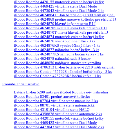
iRobot Roomba 4420155 motorček vrátane bočnej kefky
iRobot Roomba 4469425 virtuálna stena Dual Mode
iRobot Roomba 4473043 virtuálna stena Dual Mode 2 ks
iRobot Roomba 4624864 Li-Ion batéria e-i-j 1800 mAh originál
iRobot Roomba 4624869 predné smerové koliesko pre sériu E I J
iRobot Roomba 4624870 hlavné kefy pre sériu E I J
iRobot Roomba 4624870S svetlá hlavná kefa pre sériu E I J
iRobot Roomba 4624870T tmavá hlavná kefa pre sériu E I J
iRobot Roomba 4624874 motorček vrátane bočnej kefky
iRobot Roomba 4624876 vysokoúčinné filtre - 3 ks
iRobot Roomba 4624876KS vysokoúčinný filter - 1 ks
iRobot Roomba 4624877 náhradné bočné kefky - 3 ks
iRobot Roomba 4624877KS náhradná bočná kefka - 1 ks
iRobot Roomba 4624878 náhradná sada 8 kusov
iRobot Roomba 4648050 nabíjacia stanica univerzálna
iRobot Roomba 4706313 Li-Ion batéria e-i-j 2210 mAh originál
iRobot Roomba Combo 4757628 náhradné bočné kefky - 3 ks
iRobot Roomba Combo 4757628KS bočná kefka - 1 ks
Roomba I príslušenstvo
Batéria Li-Ion 5200 mAh pre iRobot Roomba e-i-j náhradná
iRobot Roomba 83401 predné smerové koliesko
iRobot Roomba 87704 virtuálna stena manuálna 2 ks
iRobot Roomba 88701 virtuálna stena automatická
iRobot Roomba 4319194 virtuálna stena HALO
iRobot Roomba 4358878 virtuálna stena automatic 2 ks
iRobot Roomba 4420155 motorček vrátane bočnej kefky
iRobot Roomba 4469425 virtuálna stena Dual Mode
iRobot Roomba 4473043 virtuálna stena Dual Mode 2 ks