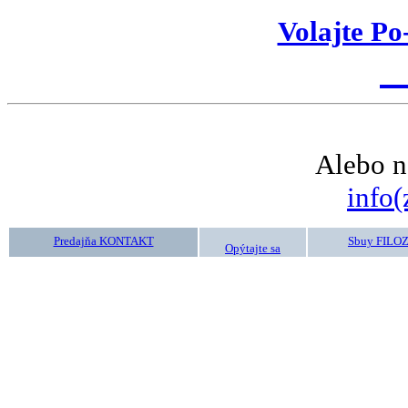
Volajte Po
K
Alebo n
info(
Predajňa KONTAKT
Sbuy FILO
Opýtajte sa