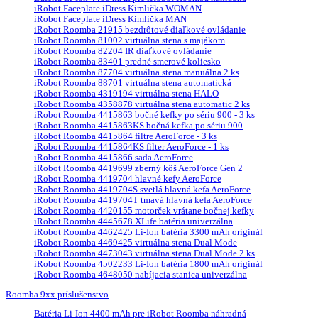
iRobot Faceplate iDress Kimlička WOMAN
iRobot Faceplate iDress Kimlička MAN
iRobot Roomba 21915 bezdrôtové diaľkové ovládanie
iRobot Roomba 81002 virtuálna stena s majákom
iRobot Roomba 82204 IR diaľkové ovládanie
iRobot Roomba 83401 predné smerové koliesko
iRobot Roomba 87704 virtuálna stena manuálna 2 ks
iRobot Roomba 88701 virtuálna stena automatická
iRobot Roomba 4319194 virtuálna stena HALO
iRobot Roomba 4358878 virtuálna stena automatic 2 ks
iRobot Roomba 4415863 bočné kefky po sériu 900 - 3 ks
iRobot Roomba 4415863KS bočná kefka po sériu 900
iRobot Roomba 4415864 filtre AeroForce - 3 ks
iRobot Roomba 4415864KS filter AeroForce - 1 ks
iRobot Roomba 4415866 sada AeroForce
iRobot Roomba 4419699 zberný kôš AeroForce Gen 2
iRobot Roomba 4419704 hlavné kefy AeroForce
iRobot Roomba 4419704S svetlá hlavná kefa AeroForce
iRobot Roomba 4419704T tmavá hlavná kefa AeroForce
iRobot Roomba 4420155 motorček vrátane bočnej kefky
iRobot Roomba 4445678 XLife batéria univerzálna
iRobot Roomba 4462425 Li-Ion batéria 3300 mAh originál
iRobot Roomba 4469425 virtuálna stena Dual Mode
iRobot Roomba 4473043 virtuálna stena Dual Mode 2 ks
iRobot Roomba 4502233 Li-Ion batéria 1800 mAh originál
iRobot Roomba 4648050 nabíjacia stanica univerzálna
Roomba 9xx príslušenstvo
Batéria Li-Ion 4400 mAh pre iRobot Roomba náhradná