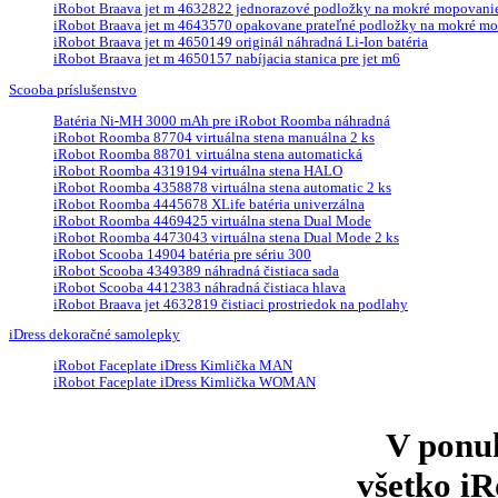
iRobot Braava jet m 4632822 jednorazové podložky na mokré mopovanie 
iRobot Braava jet m 4643570 opakovane prateľné podložky na mokré mop
iRobot Braava jet m 4650149 originál náhradná Li-Ion batéria
iRobot Braava jet m 4650157 nabíjacia stanica pre jet m6
Scooba príslušenstvo
Batéria Ni-MH 3000 mAh pre iRobot Roomba náhradná
iRobot Roomba 87704 virtuálna stena manuálna 2 ks
iRobot Roomba 88701 virtuálna stena automatická
iRobot Roomba 4319194 virtuálna stena HALO
iRobot Roomba 4358878 virtuálna stena automatic 2 ks
iRobot Roomba 4445678 XLife batéria univerzálna
iRobot Roomba 4469425 virtuálna stena Dual Mode
iRobot Roomba 4473043 virtuálna stena Dual Mode 2 ks
iRobot Scooba 14904 batéria pre sériu 300
iRobot Scooba 4349389 náhradná čistiaca sada
iRobot Scooba 4412383 náhradná čistiaca hlava
iRobot Braava jet 4632819 čistiaci prostriedok na podlahy
iDress dekoračné samolepky
iRobot Faceplate iDress Kimlička MAN
iRobot Faceplate iDress Kimlička WOMAN
V ponu
všetko
iR