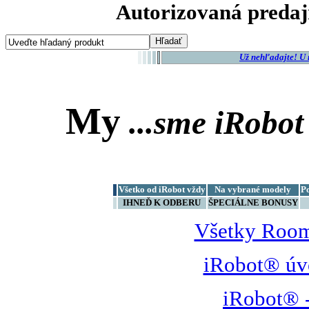
Autorizovaná predaj
Už nehľadajte! U
My
...sme
iRobot
Všetko od iRobot vždy
Na vybrané modely
P
IHNEĎ K ODBERU
ŠPECIÁLNE BONUSY
Všetky Room
iRobot® úv
iRobot® -