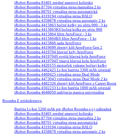
iRobot Roomba 83401 predné smerové koliesko
iRobot Roomba 87704 virtuálna stena manuálna 2 ks
iRobot Roomba 88701 virtuálna stena automatická
iRobot Roomba 4319194 virtuálna stena HALO
iRobot Roomba 4358878 virtuálna stena automatic 2 ks
iRobot Roomba 4415863 bočné kefky po sériu 900 - 3 ks
iRobot Roomba 4415863KS bočná kefka po sériu 900
iRobot Roomba 4415864 filtre AeroForce - 3 ks
iRobot Roomba 4415864KS filter AeroForce - 1 ks
iRobot Roomba 4415866 sada AeroForce
iRobot Roomba 4419699 zberný kôš AeroForce Gen 2
iRobot Roomba 4419704 hlavné kefy AeroForce
iRobot Roomba 4419704S svetlá hlavná kefa AeroForce
iRobot Roomba 4419704T tmavá hlavná kefa AeroForce
iRobot Roomba 4420155 motorček vrátane bočnej kefky
iRobot Roomba 4462425 Li-Ion batéria 3300 mAh originál
iRobot Roomba 4469425 virtuálna stena Dual Mode
iRobot Roomba 4473043 virtuálna stena Dual Mode 2 ks
iRobot Roomba 4482326 zberný kôš AeroForce s Carpet Boost
iRobot Roomba 4502233 Li-Ion batéria 1800 mAh originál
iRobot Roomba 4648050 nabíjacia stanica univerzálna
Roomba E príslušenstvo
Batéria Li-Ion 5200 mAh pre iRobot Roomba e-i-j náhradná
iRobot Roomba 83401 predné smerové koliesko
iRobot Roomba 87704 virtuálna stena manuálna 2 ks
iRobot Roomba 88701 virtuálna stena automatická
iRobot Roomba 4319194 virtuálna stena HALO
iRobot Roomba 4358878 virtuálna stena automatic 2 ks