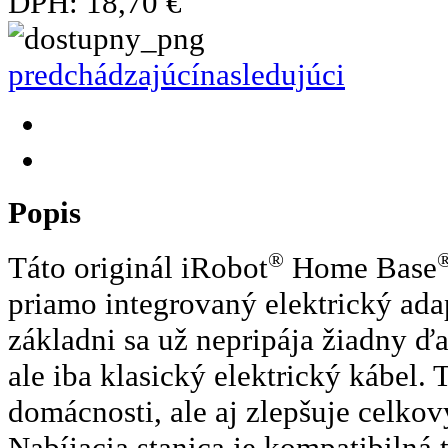
DPH:
18,70 €
predchádzajúcí
nasledujúci
Popis
®
Táto originál iRobot
Home Base
priamo integrovaný elektrický adap
základni sa už nepripája žiadny ďa
ale iba klasický elektrický kábel. T
domácnosti, ale aj zlepšuje celkov
Nabíjacia stanica je kompatibilná