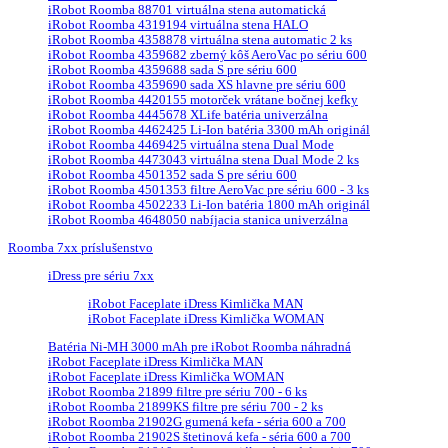
iRobot Roomba 88701 virtuálna stena automatická
iRobot Roomba 4319194 virtuálna stena HALO
iRobot Roomba 4358878 virtuálna stena automatic 2 ks
iRobot Roomba 4359682 zberný kôš AeroVac po sériu 600
iRobot Roomba 4359688 sada S pre sériu 600
iRobot Roomba 4359690 sada XS hlavne pre sériu 600
iRobot Roomba 4420155 motorček vrátane bočnej kefky
iRobot Roomba 4445678 XLife batéria univerzálna
iRobot Roomba 4462425 Li-Ion batéria 3300 mAh originál
iRobot Roomba 4469425 virtuálna stena Dual Mode
iRobot Roomba 4473043 virtuálna stena Dual Mode 2 ks
iRobot Roomba 4501352 sada S pre sériu 600
iRobot Roomba 4501353 filtre AeroVac pre sériu 600 - 3 ks
iRobot Roomba 4502233 Li-Ion batéria 1800 mAh originál
iRobot Roomba 4648050 nabíjacia stanica univerzálna
Roomba 7xx príslušenstvo
iDress pre sériu 7xx
iRobot Faceplate iDress Kimlička MAN
iRobot Faceplate iDress Kimlička WOMAN
Batéria Ni-MH 3000 mAh pre iRobot Roomba náhradná
iRobot Faceplate iDress Kimlička MAN
iRobot Faceplate iDress Kimlička WOMAN
iRobot Roomba 21899 filtre pre sériu 700 - 6 ks
iRobot Roomba 21899KS filtre pre sériu 700 - 2 ks
iRobot Roomba 21902G gumená kefa - séria 600 a 700
iRobot Roomba 21902S štetinová kefa - séria 600 a 700