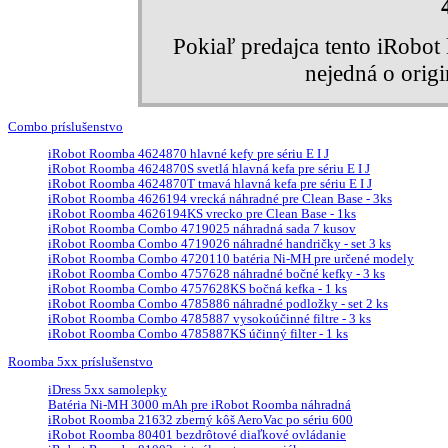
Pokiaľ predajca tento iRobo
nejedná o orig
Combo príslušenstvo
iRobot Roomba 4624870 hlavné kefy pre sériu E I J
iRobot Roomba 4624870S svetlá hlavná kefa pre sériu E I J
iRobot Roomba 4624870T tmavá hlavná kefa pre sériu E I J
iRobot Roomba 4626194 vrecká náhradné pre Clean Base - 3ks
iRobot Roomba 4626194KS vrecko pre Clean Base - 1ks
iRobot Roomba Combo 4719025 náhradná sada 7 kusov
iRobot Roomba Combo 4719026 náhradné handričky - set 3 ks
iRobot Roomba Combo 4720110 batéria Ni-MH pre určené modely
iRobot Roomba Combo 4757628 náhradné bočné kefky - 3 ks
iRobot Roomba Combo 4757628KS bočná kefka - 1 ks
iRobot Roomba Combo 4785886 náhradné podložky - set 2 ks
iRobot Roomba Combo 4785887 vysokoúčinné filtre - 3 ks
iRobot Roomba Combo 4785887KS účinný filter - 1 ks
Roomba 5xx príslušenstvo
iDress 5xx samolepky
Batéria Ni-MH 3000 mAh pre iRobot Roomba náhradná
iRobot Roomba 21632 zberný kôš AeroVac po sériu 600
iRobot Roomba 80401 bezdrôtové diaľkové ovládanie