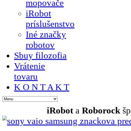
mopovače
iRobot
príslušenstvo
Iné značky
robotov
Sbuy filozofia
Vrátenie
tovaru
K O N T A K T
iRobot
a
Roborock
šp