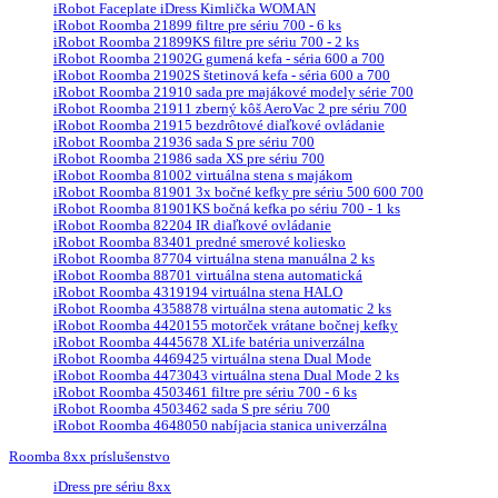
iRobot Faceplate iDress Kimlička WOMAN
iRobot Roomba 21899 filtre pre sériu 700 - 6 ks
iRobot Roomba 21899KS filtre pre sériu 700 - 2 ks
iRobot Roomba 21902G gumená kefa - séria 600 a 700
iRobot Roomba 21902S štetinová kefa - séria 600 a 700
iRobot Roomba 21910 sada pre majákové modely série 700
iRobot Roomba 21911 zberný kôš AeroVac 2 pre sériu 700
iRobot Roomba 21915 bezdrôtové diaľkové ovládanie
iRobot Roomba 21936 sada S pre sériu 700
iRobot Roomba 21986 sada XS pre sériu 700
iRobot Roomba 81002 virtuálna stena s majákom
iRobot Roomba 81901 3x bočné kefky pre sériu 500 600 700
iRobot Roomba 81901KS bočná kefka po sériu 700 - 1 ks
iRobot Roomba 82204 IR diaľkové ovládanie
iRobot Roomba 83401 predné smerové koliesko
iRobot Roomba 87704 virtuálna stena manuálna 2 ks
iRobot Roomba 88701 virtuálna stena automatická
iRobot Roomba 4319194 virtuálna stena HALO
iRobot Roomba 4358878 virtuálna stena automatic 2 ks
iRobot Roomba 4420155 motorček vrátane bočnej kefky
iRobot Roomba 4445678 XLife batéria univerzálna
iRobot Roomba 4469425 virtuálna stena Dual Mode
iRobot Roomba 4473043 virtuálna stena Dual Mode 2 ks
iRobot Roomba 4503461 filtre pre sériu 700 - 6 ks
iRobot Roomba 4503462 sada S pre sériu 700
iRobot Roomba 4648050 nabíjacia stanica univerzálna
Roomba 8xx príslušenstvo
iDress pre sériu 8xx