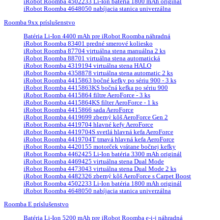
iRobot Roomba 4502233 Li-Ion batéria 1800 mAh originál
iRobot Roomba 4648050 nabíjacia stanica univerzálna
Roomba 9xx príslušenstvo
Batéria Li-Ion 4400 mAh pre iRobot Roomba náhradná
iRobot Roomba 83401 predné smerové koliesko
iRobot Roomba 87704 virtuálna stena manuálna 2 ks
iRobot Roomba 88701 virtuálna stena automatická
iRobot Roomba 4319194 virtuálna stena HALO
iRobot Roomba 4358878 virtuálna stena automatic 2 ks
iRobot Roomba 4415863 bočné kefky po sériu 900 - 3 ks
iRobot Roomba 4415863KS bočná kefka po sériu 900
iRobot Roomba 4415864 filtre AeroForce - 3 ks
iRobot Roomba 4415864KS filter AeroForce - 1 ks
iRobot Roomba 4415866 sada AeroForce
iRobot Roomba 4419699 zberný kôš AeroForce Gen 2
iRobot Roomba 4419704 hlavné kefy AeroForce
iRobot Roomba 4419704S svetlá hlavná kefa AeroForce
iRobot Roomba 4419704T tmavá hlavná kefa AeroForce
iRobot Roomba 4420155 motorček vrátane bočnej kefky
iRobot Roomba 4462425 Li-Ion batéria 3300 mAh originál
iRobot Roomba 4469425 virtuálna stena Dual Mode
iRobot Roomba 4473043 virtuálna stena Dual Mode 2 ks
iRobot Roomba 4482326 zberný kôš AeroForce s Carpet Boost
iRobot Roomba 4502233 Li-Ion batéria 1800 mAh originál
iRobot Roomba 4648050 nabíjacia stanica univerzálna
Roomba E príslušenstvo
Batéria Li-Ion 5200 mAh pre iRobot Roomba e-i-j náhradná