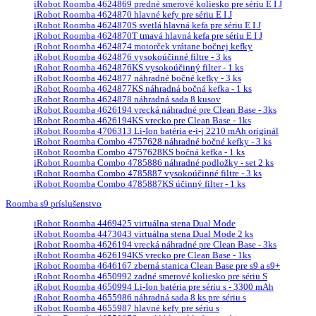
iRobot Roomba 4624869 predné smerové koliesko pre sériu E I J
iRobot Roomba 4624870 hlavné kefy pre sériu E I J
iRobot Roomba 4624870S svetlá hlavná kefa pre sériu E I J
iRobot Roomba 4624870T tmavá hlavná kefa pre sériu E I J
iRobot Roomba 4624874 motorček vrátane bočnej kefky
iRobot Roomba 4624876 vysokoúčinné filtre - 3 ks
iRobot Roomba 4624876KS vysokoúčinný filter - 1 ks
iRobot Roomba 4624877 náhradné bočné kefky - 3 ks
iRobot Roomba 4624877KS náhradná bočná kefka - 1 ks
iRobot Roomba 4624878 náhradná sada 8 kusov
iRobot Roomba 4626194 vrecká náhradné pre Clean Base - 3ks
iRobot Roomba 4626194KS vrecko pre Clean Base - 1ks
iRobot Roomba 4706313 Li-Ion batéria e-i-j 2210 mAh originál
iRobot Roomba Combo 4757628 náhradné bočné kefky - 3 ks
iRobot Roomba Combo 4757628KS bočná kefka - 1 ks
iRobot Roomba Combo 4785886 náhradné podložky - set 2 ks
iRobot Roomba Combo 4785887 vysokoúčinné filtre - 3 ks
iRobot Roomba Combo 4785887KS účinný filter - 1 ks
Roomba s9 príslušenstvo
iRobot Roomba 4469425 virtuálna stena Dual Mode
iRobot Roomba 4473043 virtuálna stena Dual Mode 2 ks
iRobot Roomba 4626194 vrecká náhradné pre Clean Base - 3ks
iRobot Roomba 4626194KS vrecko pre Clean Base - 1ks
iRobot Roomba 4646167 zberná stanica Clean Base pre s9 a s9+
iRobot Roomba 4650992 zadné smerové koliesko pre sériu S
iRobot Roomba 4650994 Li-Ion batéria pre sériu s - 3300 mAh
iRobot Roomba 4655986 náhradná sada 8 ks pre sériu s
iRobot Roomba 4655987 hlavné kefy pre sériu s