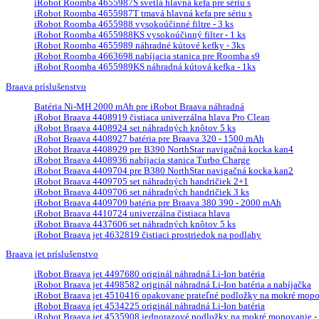
iRobot Roomba 4655987S svetlá hlavná kefa pre sériu s
iRobot Roomba 4655987T tmavá hlavná kefa pre sériu s
iRobot Roomba 4655988 vysokoúčinné filtre - 3 ks
iRobot Roomba 4655988KS vysokoúčinný filter - 1 ks
iRobot Roomba 4655989 náhradné kútové kefky - 3ks
iRobot Roomba 4663698 nabíjacia stanica pre Roomba s9
iRobot Roomba 4655989KS náhradná kútová kefka - 1ks
Braava príslušenstvo
Batéria Ni-MH 2000 mAh pre iRobot Braava náhradná
iRobot Braava 4408919 čistiaca univerzálna hlava Pro Clean
iRobot Braava 4408924 set náhradných knôtov 5 ks
iRobot Braava 4408927 batéria pre Braava 320 - 1500 mAh
iRobot Braava 4408929 pre B390 NorthStar navigačná kocka kan4
iRobot Braava 4408936 nabíjacia stanica Turbo Charge
iRobot Braava 4409704 pre B380 NorthStar navigačná kocka kan2
iRobot Braava 4409705 set náhradných handričiek 2+1
iRobot Braava 4409706 set náhradných handričiek 3 ks
iRobot Braava 4409709 batéria pre Braava 380 390 - 2000 mAh
iRobot Braava 4410724 univerzálna čistiaca hlava
iRobot Braava 4437606 set náhradných knôtov 5 ks
iRobot Braava jet 4632819 čistiaci prostriedok na podlahy
Braava jet príslušenstvo
iRobot Braava jet 4497680 originál náhradná Li-Ion batéria
iRobot Braava jet 4498582 originál náhradná Li-Ion batéria a nabíjačka
iRobot Braava jet 4510416 opakovane prateľné podložky na mokré mopova
iRobot Braava jet 4534225 originál náhradná Li-Ion batéria
iRobot Braava jet 4535908 jednorazové podložky na mokré mopovanie - 