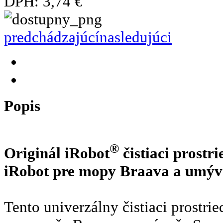
DPH:
3,74 €
predchádzajúcí
nasledujúci
Popis
®
Originál iRobot
čistiaci prostr
iRobot pre mopy Braava a umýv
Tento univerzálny čistiaci prostr