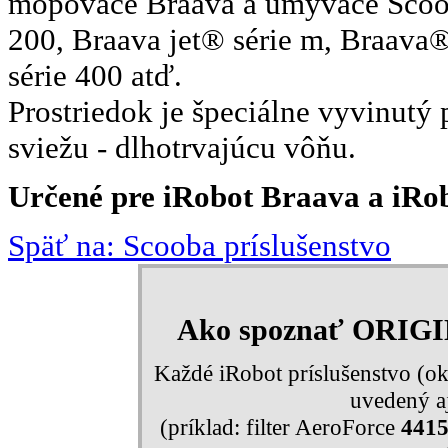
mopovače Braava a umývače Scooba
200, Braava jet® série m, Braava
série 400 atď.
Prostriedok je špeciálne vyvinutý p
sviežu - dlhotrvajúcu vôňu.
Určené pre iRobot Braava a iRobo
Späť na: Scooba príslušenstvo
Ako spoznať ORIG
Každé iRobot príslušenstvo (ok
uvedený aj
(príklad: filter AeroForce
441