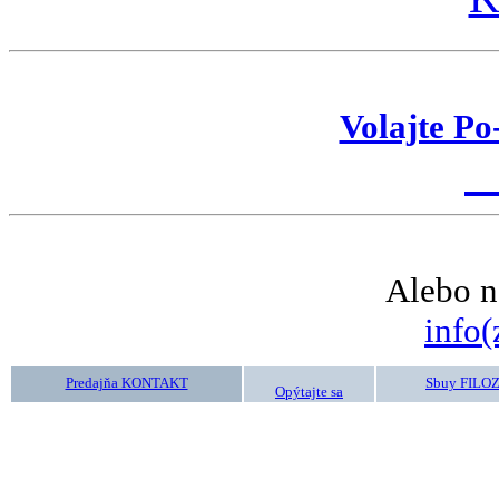
Volajte Po
K
Alebo n
info(
Predajňa KONTAKT
Sbuy FILO
Opýtajte sa