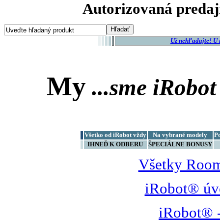
Autorizovaná predaj
Už nehľadajte! U
My
...sme
iRobot
Všetko od iRobot vždy
Na vybrané modely
P
IHNEĎ K ODBERU
ŠPECIÁLNE BONUSY
Všetky Room
iRobot® úv
iRobot® -