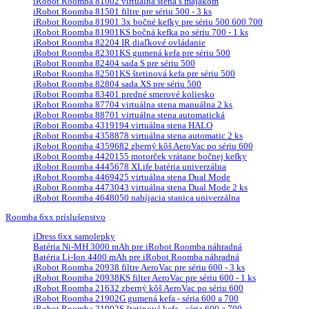
iRobot Roomba 81002 virtuálna stena s majákom
iRobot Roomba 81501 filtre pre sériu 500 - 3 ks
iRobot Roomba 81901 3x bočné kefky pre sériu 500 600 700
iRobot Roomba 81901KS bočná kefka po sériu 700 - 1 ks
iRobot Roomba 82204 IR diaľkové ovládanie
iRobot Roomba 82301KS gumená kefa pre sériu 500
iRobot Roomba 82404 sada S pre sériu 500
iRobot Roomba 82501KS štetinová kefa pre sériu 500
iRobot Roomba 82804 sada XS pre sériu 500
iRobot Roomba 83401 predné smerové koliesko
iRobot Roomba 87704 virtuálna stena manuálna 2 ks
iRobot Roomba 88701 virtuálna stena automatická
iRobot Roomba 4319194 virtuálna stena HALO
iRobot Roomba 4358878 virtuálna stena automatic 2 ks
iRobot Roomba 4359682 zberný kôš AeroVac po sériu 600
iRobot Roomba 4420155 motorček vrátane bočnej kefky
iRobot Roomba 4445678 XLife batéria univerzálna
iRobot Roomba 4469425 virtuálna stena Dual Mode
iRobot Roomba 4473043 virtuálna stena Dual Mode 2 ks
iRobot Roomba 4648050 nabíjacia stanica univerzálna
Roomba 6xx príslušenstvo
iDress 6xx samolepky
Batéria Ni-MH 3000 mAh pre iRobot Roomba náhradná
Batéria Li-Ion 4400 mAh pre iRobot Roomba náhradná
iRobot Roomba 20938 filtre AeroVac pre sériu 600 - 3 ks
iRobot Roomba 20938KS filter AeroVac pre sériu 600 - 1 ks
iRobot Roomba 21632 zberný kôš AeroVac po sériu 600
iRobot Roomba 21902G gumená kefa - séria 600 a 700
iRobot Roomba 21902S štetinová kefa - séria 600 a 700