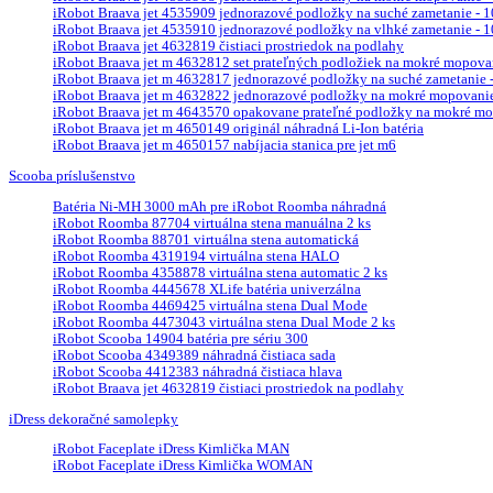
iRobot Braava jet 4535909 jednorazové podložky na suché zametanie - 10
iRobot Braava jet 4535910 jednorazové podložky na vlhké zametanie - 10
iRobot Braava jet 4632819 čistiaci prostriedok na podlahy
iRobot Braava jet m 4632812 set prateľných podložiek na mokré mopova
iRobot Braava jet m 4632817 jednorazové podložky na suché zametanie - 
iRobot Braava jet m 4632822 jednorazové podložky na mokré mopovanie 
iRobot Braava jet m 4643570 opakovane prateľné podložky na mokré mop
iRobot Braava jet m 4650149 originál náhradná Li-Ion batéria
iRobot Braava jet m 4650157 nabíjacia stanica pre jet m6
Scooba príslušenstvo
Batéria Ni-MH 3000 mAh pre iRobot Roomba náhradná
iRobot Roomba 87704 virtuálna stena manuálna 2 ks
iRobot Roomba 88701 virtuálna stena automatická
iRobot Roomba 4319194 virtuálna stena HALO
iRobot Roomba 4358878 virtuálna stena automatic 2 ks
iRobot Roomba 4445678 XLife batéria univerzálna
iRobot Roomba 4469425 virtuálna stena Dual Mode
iRobot Roomba 4473043 virtuálna stena Dual Mode 2 ks
iRobot Scooba 14904 batéria pre sériu 300
iRobot Scooba 4349389 náhradná čistiaca sada
iRobot Scooba 4412383 náhradná čistiaca hlava
iRobot Braava jet 4632819 čistiaci prostriedok na podlahy
iDress dekoračné samolepky
iRobot Faceplate iDress Kimlička MAN
iRobot Faceplate iDress Kimlička WOMAN