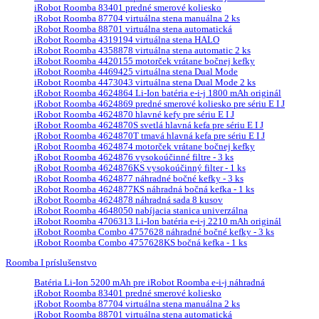
iRobot Roomba 83401 predné smerové koliesko
iRobot Roomba 87704 virtuálna stena manuálna 2 ks
iRobot Roomba 88701 virtuálna stena automatická
iRobot Roomba 4319194 virtuálna stena HALO
iRobot Roomba 4358878 virtuálna stena automatic 2 ks
iRobot Roomba 4420155 motorček vrátane bočnej kefky
iRobot Roomba 4469425 virtuálna stena Dual Mode
iRobot Roomba 4473043 virtuálna stena Dual Mode 2 ks
iRobot Roomba 4624864 Li-Ion batéria e-i-j 1800 mAh originál
iRobot Roomba 4624869 predné smerové koliesko pre sériu E I J
iRobot Roomba 4624870 hlavné kefy pre sériu E I J
iRobot Roomba 4624870S svetlá hlavná kefa pre sériu E I J
iRobot Roomba 4624870T tmavá hlavná kefa pre sériu E I J
iRobot Roomba 4624874 motorček vrátane bočnej kefky
iRobot Roomba 4624876 vysokoúčinné filtre - 3 ks
iRobot Roomba 4624876KS vysokoúčinný filter - 1 ks
iRobot Roomba 4624877 náhradné bočné kefky - 3 ks
iRobot Roomba 4624877KS náhradná bočná kefka - 1 ks
iRobot Roomba 4624878 náhradná sada 8 kusov
iRobot Roomba 4648050 nabíjacia stanica univerzálna
iRobot Roomba 4706313 Li-Ion batéria e-i-j 2210 mAh originál
iRobot Roomba Combo 4757628 náhradné bočné kefky - 3 ks
iRobot Roomba Combo 4757628KS bočná kefka - 1 ks
Roomba I príslušenstvo
Batéria Li-Ion 5200 mAh pre iRobot Roomba e-i-j náhradná
iRobot Roomba 83401 predné smerové koliesko
iRobot Roomba 87704 virtuálna stena manuálna 2 ks
iRobot Roomba 88701 virtuálna stena automatická