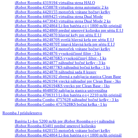
iRobot Roomba 4319194 virtuálna stena HALO
iRobot Roomba 4358878 virtuálna stena automatic 2 ks
iRobot Roomba 4420155 motorček vrátane bočnej kefky
iRobot Roomba 4469425 virtuálna stena Dual Mode
iRobot Roomba 4473043 virtuálna stena Dual Mode 2 ks
iRobot Roomba 4624864 Li-Ion batéria e-i-j 1800 mAh originál
iRobot Roomba 4624869 predné smerové koliesko pre sériu E I J
iRobot Roomba 4624870 hlavné kefy pre sériu E I J
iRobot Roomba 4624870S svetlá hlavná kefa pre sériu E I J
iRobot Roomba 4624870T tmavá hlavná kefa pre sériu E I J
iRobot Roomba 4624874 motorček vrátane bočnej kefky
iRobot Roomba 4624876 vysokoúčinné filtre - 3 ks
iRobot Roomba 4624876KS vysokoúčinný filter - 1 ks
iRobot Roomba 4624877 náhradné bočné kefky - 3 ks
iRobot Roomba 4624877KS náhradná bočná kefka - 1 ks
iRobot Roomba 4624878 náhradná sada 8 kusov
iRobot Roomba 4626192 zberná a nabíjacia stanica Clean Base
iRobot Roomba 4626194 vrecká náhradné pre Clean Base - 3ks
iRobot Roomba 4626194KS vrecko pre Clean Base - 1ks
iRobot Roomba 4648050 nabíjacia stanica univerzálna
iRobot Roomba 4706313 Li-Ion batéria e-i-j 2210 mAh originál
iRobot Roomba Combo 4757628 náhradné bočné kefky - 3 ks
iRobot Roomba Combo 4757628KS bočná kefka - 1 ks
Roomba J príslušenstvo
Batéria Li-Ion 5200 mAh pre iRobot Roomba e-i-j náhradná
iRobot Roomba 83401 predné smerové koliesko
iRobot Roomba 4420155 motorček vrátane bočnej kefky
iRobot Roomba 4624864 Li-Ion batéria e-i-j 1800 mAh originál