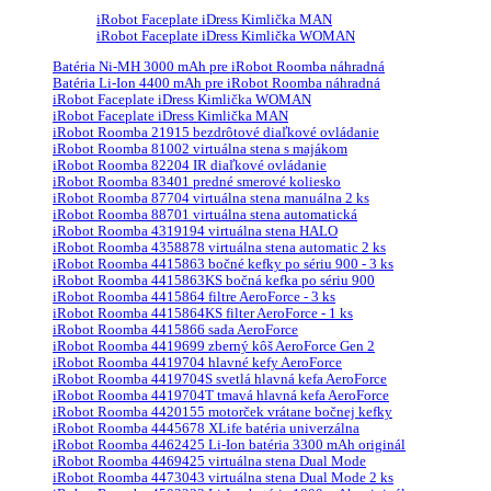
iRobot Faceplate iDress Kimlička MAN
iRobot Faceplate iDress Kimlička WOMAN
Batéria Ni-MH 3000 mAh pre iRobot Roomba náhradná
Batéria Li-Ion 4400 mAh pre iRobot Roomba náhradná
iRobot Faceplate iDress Kimlička WOMAN
iRobot Faceplate iDress Kimlička MAN
iRobot Roomba 21915 bezdrôtové diaľkové ovládanie
iRobot Roomba 81002 virtuálna stena s majákom
iRobot Roomba 82204 IR diaľkové ovládanie
iRobot Roomba 83401 predné smerové koliesko
iRobot Roomba 87704 virtuálna stena manuálna 2 ks
iRobot Roomba 88701 virtuálna stena automatická
iRobot Roomba 4319194 virtuálna stena HALO
iRobot Roomba 4358878 virtuálna stena automatic 2 ks
iRobot Roomba 4415863 bočné kefky po sériu 900 - 3 ks
iRobot Roomba 4415863KS bočná kefka po sériu 900
iRobot Roomba 4415864 filtre AeroForce - 3 ks
iRobot Roomba 4415864KS filter AeroForce - 1 ks
iRobot Roomba 4415866 sada AeroForce
iRobot Roomba 4419699 zberný kôš AeroForce Gen 2
iRobot Roomba 4419704 hlavné kefy AeroForce
iRobot Roomba 4419704S svetlá hlavná kefa AeroForce
iRobot Roomba 4419704T tmavá hlavná kefa AeroForce
iRobot Roomba 4420155 motorček vrátane bočnej kefky
iRobot Roomba 4445678 XLife batéria univerzálna
iRobot Roomba 4462425 Li-Ion batéria 3300 mAh originál
iRobot Roomba 4469425 virtuálna stena Dual Mode
iRobot Roomba 4473043 virtuálna stena Dual Mode 2 ks