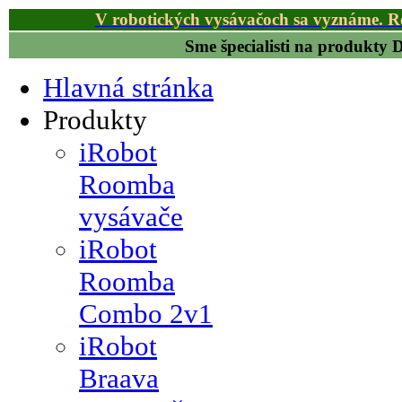
V robotických vysávačoch sa vyznáme. R
Sme špecialisti na produkty
Hlavná stránka
Produkty
iRobot
Roomba
vysávače
iRobot
Roomba
Combo 2v1
iRobot
Braava