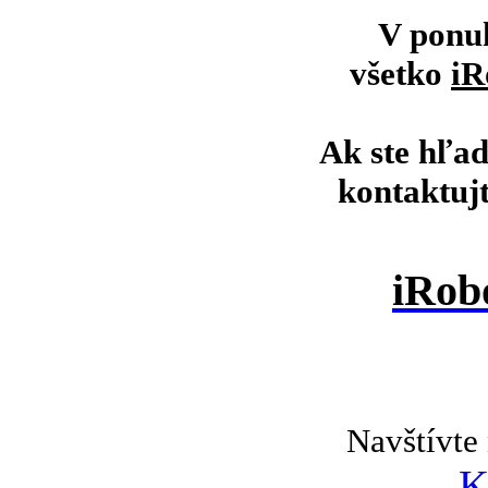
V ponu
všetko
iR
Ak ste hľad
kontaktuj
iRob
Navštívte 
K