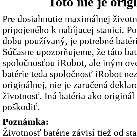
Toto nie je ori
Pre dosiahnutie maximálnej život
pripojeného k nabíjacej stanici. 
dobu používaný, je potrebné batéri
Súčasne upozorňujeme, že táto baté
spoločnosťou iRobot, ale iným ove
batérie teda spoločnosť iRobot ne
originálnej, nie je zaručená deklaro
životnosť. Iná batéria ako originá
poškodiť.
Poznámka:
Životnosť batérie závisí tiež od s