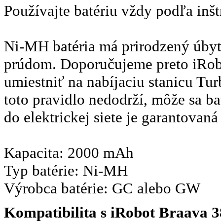
Používajte batériu vždy podľa inš
Ni-MH batéria má prirodzený úbyto
prúdom. Doporučujeme preto iRobot
umiestniť na nabíjaciu stanicu Tu
toto pravidlo nedodrží, môže sa ba
do elektrickej siete je garantovan
Kapacita: 2000 mAh
Typ batérie: Ni-MH
Výrobca batérie: GC alebo GW
Kompatibilita s iRobot Braava 