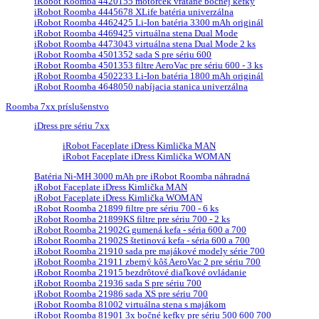
iRobot Roomba 4420155 motorček vrátane bočnej kefky
iRobot Roomba 4445678 XLife batéria univerzálna
iRobot Roomba 4462425 Li-Ion batéria 3300 mAh originál
iRobot Roomba 4469425 virtuálna stena Dual Mode
iRobot Roomba 4473043 virtuálna stena Dual Mode 2 ks
iRobot Roomba 4501352 sada S pre sériu 600
iRobot Roomba 4501353 filtre AeroVac pre sériu 600 - 3 ks
iRobot Roomba 4502233 Li-Ion batéria 1800 mAh originál
iRobot Roomba 4648050 nabíjacia stanica univerzálna
Roomba 7xx príslušenstvo
iDress pre sériu 7xx
iRobot Faceplate iDress Kimlička MAN
iRobot Faceplate iDress Kimlička WOMAN
Batéria Ni-MH 3000 mAh pre iRobot Roomba náhradná
iRobot Faceplate iDress Kimlička MAN
iRobot Faceplate iDress Kimlička WOMAN
iRobot Roomba 21899 filtre pre sériu 700 - 6 ks
iRobot Roomba 21899KS filtre pre sériu 700 - 2 ks
iRobot Roomba 21902G gumená kefa - séria 600 a 700
iRobot Roomba 21902S štetinová kefa - séria 600 a 700
iRobot Roomba 21910 sada pre majákové modely série 700
iRobot Roomba 21911 zberný kôš AeroVac 2 pre sériu 700
iRobot Roomba 21915 bezdrôtové diaľkové ovládanie
iRobot Roomba 21936 sada S pre sériu 700
iRobot Roomba 21986 sada XS pre sériu 700
iRobot Roomba 81002 virtuálna stena s majákom
iRobot Roomba 81901 3x bočné kefky pre sériu 500 600 700