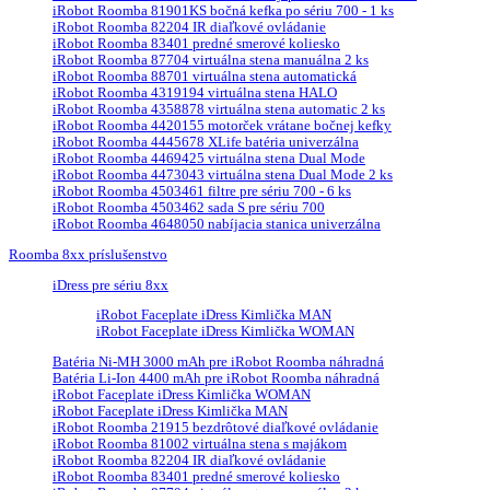
iRobot Roomba 81901KS bočná kefka po sériu 700 - 1 ks
iRobot Roomba 82204 IR diaľkové ovládanie
iRobot Roomba 83401 predné smerové koliesko
iRobot Roomba 87704 virtuálna stena manuálna 2 ks
iRobot Roomba 88701 virtuálna stena automatická
iRobot Roomba 4319194 virtuálna stena HALO
iRobot Roomba 4358878 virtuálna stena automatic 2 ks
iRobot Roomba 4420155 motorček vrátane bočnej kefky
iRobot Roomba 4445678 XLife batéria univerzálna
iRobot Roomba 4469425 virtuálna stena Dual Mode
iRobot Roomba 4473043 virtuálna stena Dual Mode 2 ks
iRobot Roomba 4503461 filtre pre sériu 700 - 6 ks
iRobot Roomba 4503462 sada S pre sériu 700
iRobot Roomba 4648050 nabíjacia stanica univerzálna
Roomba 8xx príslušenstvo
iDress pre sériu 8xx
iRobot Faceplate iDress Kimlička MAN
iRobot Faceplate iDress Kimlička WOMAN
Batéria Ni-MH 3000 mAh pre iRobot Roomba náhradná
Batéria Li-Ion 4400 mAh pre iRobot Roomba náhradná
iRobot Faceplate iDress Kimlička WOMAN
iRobot Faceplate iDress Kimlička MAN
iRobot Roomba 21915 bezdrôtové diaľkové ovládanie
iRobot Roomba 81002 virtuálna stena s majákom
iRobot Roomba 82204 IR diaľkové ovládanie
iRobot Roomba 83401 predné smerové koliesko