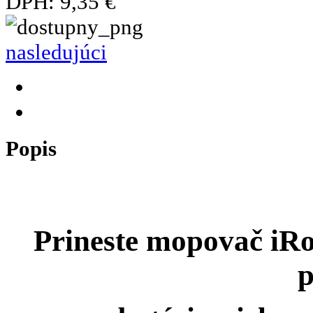
DPH:
9,35 €
nasledujúci
Popis
Prineste mopovač iRo
p