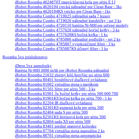
iRobot Roomba 4624870T tmavá hlavná kefa pre sériu E I J
iRobot Roomba 4626194 vrecká náhradné pre Clean Base - 3ks
iRobot Roomba 4626194KS vrecko pre Clean Base - 1ks
iRobot Roomba Combo 4719025 náhradná sada 7 kusov
iRobot Roomba Combo 4719026 náhradné handričky - set 3 ks
iRobot Roomba Combo 4720110 batéria Ni-MH pre určené modely
iRobot Roomba Combo 4757628 náhradné bočné kefky - 3 ks
iRobot Roomba Combo 4757628KS bočná kefka - 1 ks
iRobot Roomba Combo 4785886 náhradné podložky - set 2 ks
iRobot Roomba Combo 4785887 vysokoúčinné filtre - 3 ks
iRobot Roomba Combo 4785887KS účinný filter - 1 ks
Roomba 5xx príslušenstvo
iDress 5xx samolepky
Batéria Ni-MH 3000 mAh pre iRobot Roomba náhradná
iRobot Roomba 21632 zberný kôš AeroVac po sériu 600
iRobot Roomba 80401 bezdrôtové diaľkové ovládanie
iRobot Roomba 81002 virtuálna stena s majákom
iRobot Roomba 81501 filtre pre sériu 500 - 3 ks
iRobot Roomba 81901 3x bočné kefky pre sériu 500 600 700
iRobot Roomba 81901KS bočná kefka po sériu 700 - 1 ks
iRobot Roomba 82204 IR diaľkové ovládanie
iRobot Roomba 82301KS gumená kefa pre sériu 500
iRobot Roomba 82404 sada S pre sériu 500
iRobot Roomba 82501KS štetinová kefa pre sériu 500
iRobot Roomba 82804 sada XS pre sériu 500
iRobot Roomba 83401 predné smerové koliesko
iRobot Roomba 87704 virtuálna stena manuálna 2 ks
iRobot Roomba 88701 virtuálna stena automatická