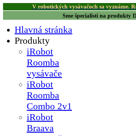
V robotických vysávačoch sa vyznáme. R
Sme špecialisti na produkty
Hlavná stránka
Produkty
iRobot
Roomba
vysávače
iRobot
Roomba
Combo 2v1
iRobot
Braava