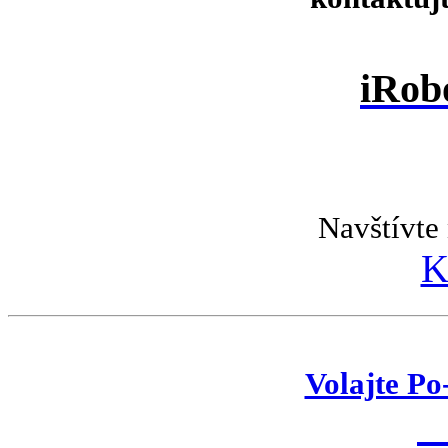
iRob
Navštívte 
K
Volajte Po
K