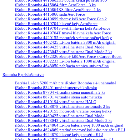
iRobot Roomba 4415863KS bočná kefka po sériu 900
iRobot Roomba 4415864 filtre AeroForce - 3 ks
iRobot Roomba 4415864KS filter AeroForce - 1 ks
iRobot Roomba 4415866 sada AeroForce
iRobot Roomba 4419699 zberný kôš AeroForce Gen 2
iRobot Roomba 4419704 hlavné kefy AeroForce
iRobot Roomba 4419704S svetlá hlavná kefa AeroForce
iRobot Roomba 4419704T tmavá hlavná kefa AeroForce
iRobot Roomba 4420155 motorček vrátane bočnej kefky
iRobot Roomba 4462425 Li-Ion batéria 3300 mAh originál
iRobot Roomba 4469425 virtuálna stena Dual Mode
iRobot Roomba 4473043 virtuálna stena Dual Mode 2 ks
iRobot Roomba 4482326 zberný kôš AeroForce s Carpet Boost
iRobot Roomba 4502233 Li-Ion batéria 1800 mAh originál
iRobot Roomba 4648050 nabíjacia stanica univerzálna
Roomba E príslušenstvo
Batéria Li-Ion 5200 mAh pre iRobot Roomba e-i-j náhradná
iRobot Roomba 83401 predné smerové koliesko
iRobot Roomba 87704 virtuálna stena manuálna 2 ks
iRobot Roomba 88701 virtuálna stena automatická
iRobot Roomba 4319194 virtuálna stena HALO
iRobot Roomba 4358878 virtuálna stena automatic 2 ks
iRobot Roomba 4420155 motorček vrátane bočnej kefky
iRobot Roomba 4469425 virtuálna stena Dual Mode
iRobot Roomba 4473043 virtuálna stena Dual Mode 2 ks
iRobot Roomba 4624864 Li-Ion batéria e-i-j 1800 mAh originál
iRobot Roomba 4624869 predné smerové koliesko pre sériu E I J
iRobot Roomba 4624870 hlavné kefy pre sériu E I J
iRobot Roomba 4624870S svetlá hlavná kefa pre sériu E I J