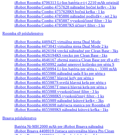
iRobot Roomba 4706313 Li-Ion batéria e-i-j 2210 mAh originál
iRobot Roomba Combo 4757628 náhradné bočné kefky - 3 ks
iRobot Roomba Combo 4757628KS bočná kefka - 1 ks
iRobot Roomba Combo 4785886 náhradné podložky - set 2 ks
iRobot Roomba Combo 4785887 vysokoúčinné filtre - 3 ks
iRobot Roomba Combo 4785887KS účinný filter - 1 ks
Roomba s9 príslušenstvo
iRobot Roomba 4469425 virtuálna stena Dual Mode
iRobot Roomba 4473043 virtuálna stena Dual Mode 2 ks
iRobot Roomba 4626194 vrecká náhradné pre Clean Base - 3ks
iRobot Roomba 4626194KS vrecko pre Clean Base - 1ks
iRobot Roomba 4646167 zberná stanica Clean Base pre s9 a s9+
iRobot Roomba 4650992 zadné smerové koliesko pre sériu S
iRobot Roomba 4650994 Li-Ion batéria pre sériu s - 3300 mAh
iRobot Roomba 4655986 náhradná sada 8 ks pre sériu s
iRobot Roomba 4655987 hlavné kefy pre sériu s
iRobot Roomba 4655987S svetlá hlavná kefa pre sériu s
iRobot Roomba 4655987T tmavá hlavná kefa pre sériu s
iRobot Roomba 4655988 vysokoúčinné filtre - 3 ks
iRobot Roomba 4655988KS vysokoúčinný filter - 1 ks
iRobot Roomba 4655989 náhradné kútové kefky - 3ks
iRobot Roomba 4663698 nabíjacia stanica pre Roomba s9
iRobot Roomba 4655989KS náhradná kútová kefka - 1ks
Braava príslušenstvo
Batéria Ni-MH 2000 mAh pre iRobot Braava náhradná
iRobot Braava 4408919 čistiaca univerzálna hlava Pro Clean