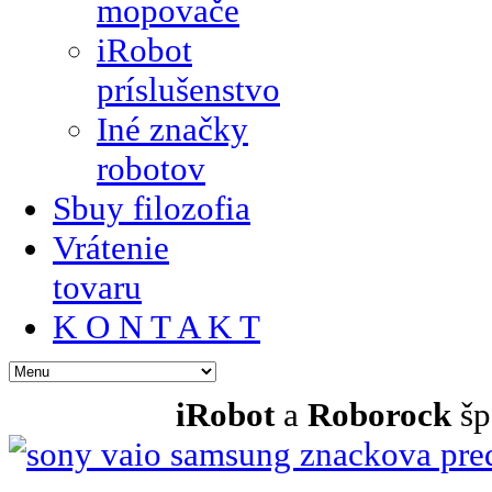
mopovače
iRobot
príslušenstvo
Iné značky
robotov
Sbuy filozofia
Vrátenie
tovaru
K O N T A K T
iRobot
a
Roborock
šp