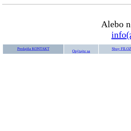
Alebo n
info(
Predajňa KONTAKT
Sbuy FILO
Opýtajte sa