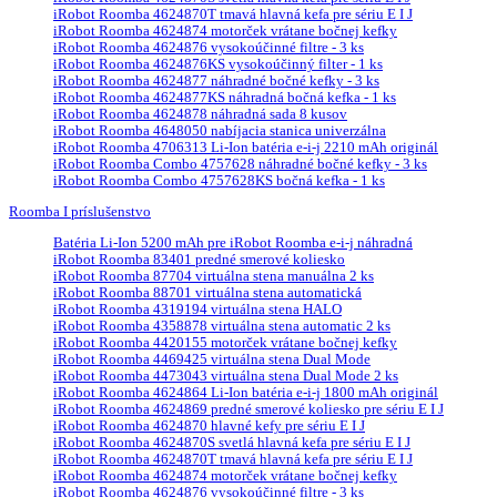
iRobot Roomba 4624870T tmavá hlavná kefa pre sériu E I J
iRobot Roomba 4624874 motorček vrátane bočnej kefky
iRobot Roomba 4624876 vysokoúčinné filtre - 3 ks
iRobot Roomba 4624876KS vysokoúčinný filter - 1 ks
iRobot Roomba 4624877 náhradné bočné kefky - 3 ks
iRobot Roomba 4624877KS náhradná bočná kefka - 1 ks
iRobot Roomba 4624878 náhradná sada 8 kusov
iRobot Roomba 4648050 nabíjacia stanica univerzálna
iRobot Roomba 4706313 Li-Ion batéria e-i-j 2210 mAh originál
iRobot Roomba Combo 4757628 náhradné bočné kefky - 3 ks
iRobot Roomba Combo 4757628KS bočná kefka - 1 ks
Roomba I príslušenstvo
Batéria Li-Ion 5200 mAh pre iRobot Roomba e-i-j náhradná
iRobot Roomba 83401 predné smerové koliesko
iRobot Roomba 87704 virtuálna stena manuálna 2 ks
iRobot Roomba 88701 virtuálna stena automatická
iRobot Roomba 4319194 virtuálna stena HALO
iRobot Roomba 4358878 virtuálna stena automatic 2 ks
iRobot Roomba 4420155 motorček vrátane bočnej kefky
iRobot Roomba 4469425 virtuálna stena Dual Mode
iRobot Roomba 4473043 virtuálna stena Dual Mode 2 ks
iRobot Roomba 4624864 Li-Ion batéria e-i-j 1800 mAh originál
iRobot Roomba 4624869 predné smerové koliesko pre sériu E I J
iRobot Roomba 4624870 hlavné kefy pre sériu E I J
iRobot Roomba 4624870S svetlá hlavná kefa pre sériu E I J
iRobot Roomba 4624870T tmavá hlavná kefa pre sériu E I J
iRobot Roomba 4624874 motorček vrátane bočnej kefky
iRobot Roomba 4624876 vysokoúčinné filtre - 3 ks