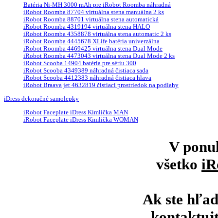
Batéria Ni-MH 3000 mAh pre iRobot Roomba náhradná
iRobot Roomba 87704 virtuálna stena manuálna 2 ks
iRobot Roomba 88701 virtuálna stena automatická
iRobot Roomba 4319194 virtuálna stena HALO
iRobot Roomba 4358878 virtuálna stena automatic 2 ks
iRobot Roomba 4445678 XLife batéria univerzálna
iRobot Roomba 4469425 virtuálna stena Dual Mode
iRobot Roomba 4473043 virtuálna stena Dual Mode 2 ks
iRobot Scooba 14904 batéria pre sériu 300
iRobot Scooba 4349389 náhradná čistiaca sada
iRobot Scooba 4412383 náhradná čistiaca hlava
iRobot Braava jet 4632819 čistiaci prostriedok na podlahy
iDress dekoračné samolepky
iRobot Faceplate iDress Kimlička MAN
iRobot Faceplate iDress Kimlička WOMAN
V ponu
všetko
iR
Ak ste hľad
kontaktuj