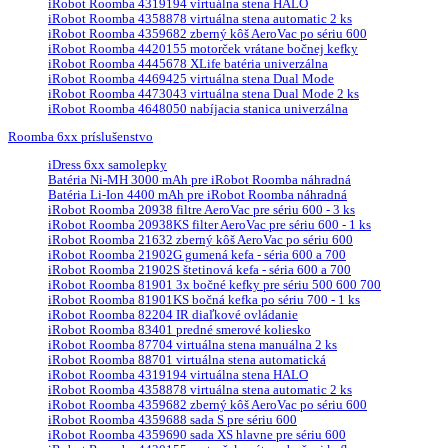
iRobot Roomba 4319194 virtuálna stena HALO
iRobot Roomba 4358878 virtuálna stena automatic 2 ks
iRobot Roomba 4359682 zberný kôš AeroVac po sériu 600
iRobot Roomba 4420155 motorček vrátane bočnej kefky
iRobot Roomba 4445678 XLife batéria univerzálna
iRobot Roomba 4469425 virtuálna stena Dual Mode
iRobot Roomba 4473043 virtuálna stena Dual Mode 2 ks
iRobot Roomba 4648050 nabíjacia stanica univerzálna
Roomba 6xx príslušenstvo
iDress 6xx samolepky
Batéria Ni-MH 3000 mAh pre iRobot Roomba náhradná
Batéria Li-Ion 4400 mAh pre iRobot Roomba náhradná
iRobot Roomba 20938 filtre AeroVac pre sériu 600 - 3 ks
iRobot Roomba 20938KS filter AeroVac pre sériu 600 - 1 ks
iRobot Roomba 21632 zberný kôš AeroVac po sériu 600
iRobot Roomba 21902G gumená kefa - séria 600 a 700
iRobot Roomba 21902S štetinová kefa - séria 600 a 700
iRobot Roomba 81901 3x bočné kefky pre sériu 500 600 700
iRobot Roomba 81901KS bočná kefka po sériu 700 - 1 ks
iRobot Roomba 82204 IR diaľkové ovládanie
iRobot Roomba 83401 predné smerové koliesko
iRobot Roomba 87704 virtuálna stena manuálna 2 ks
iRobot Roomba 88701 virtuálna stena automatická
iRobot Roomba 4319194 virtuálna stena HALO
iRobot Roomba 4358878 virtuálna stena automatic 2 ks
iRobot Roomba 4359682 zberný kôš AeroVac po sériu 600
iRobot Roomba 4359688 sada S pre sériu 600
iRobot Roomba 4359690 sada XS hlavne pre sériu 600