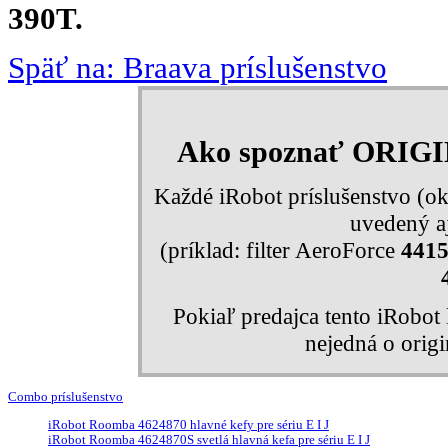
390T.
Späť na: Braava príslušenstvo
Ako spoznať ORIG
Každé iRobot príslušenstvo (ok
uvedený aj
(príklad: filter AeroForce
441
Pokiaľ predajca tento iRobo
nejedná o orig
Combo príslušenstvo
iRobot Roomba 4624870 hlavné kefy pre sériu E I J
iRobot Roomba 4624870S svetlá hlavná kefa pre sériu E I J