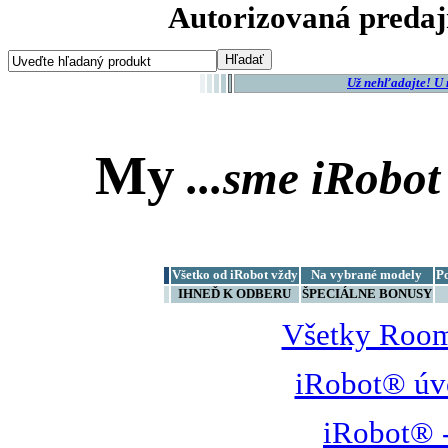
Autorizovaná predaj
Už nehľadajte! U
My
...sme
iRobot
Všetko od iRobot vždy
Na vybrané modely
P
IHNEĎ K ODBERU
ŠPECIÁLNE BONUSY
Všetky Room
iRobot® úv
iRobot® -