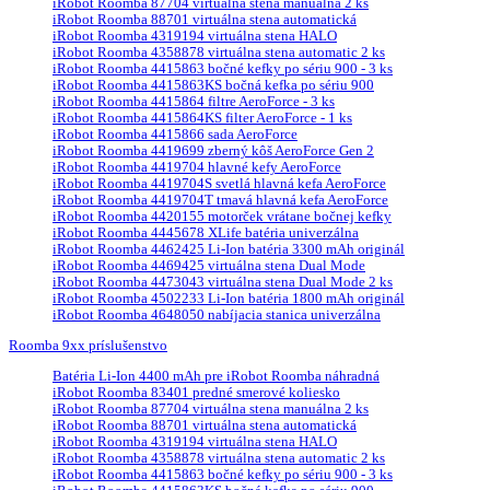
iRobot Roomba 87704 virtuálna stena manuálna 2 ks
iRobot Roomba 88701 virtuálna stena automatická
iRobot Roomba 4319194 virtuálna stena HALO
iRobot Roomba 4358878 virtuálna stena automatic 2 ks
iRobot Roomba 4415863 bočné kefky po sériu 900 - 3 ks
iRobot Roomba 4415863KS bočná kefka po sériu 900
iRobot Roomba 4415864 filtre AeroForce - 3 ks
iRobot Roomba 4415864KS filter AeroForce - 1 ks
iRobot Roomba 4415866 sada AeroForce
iRobot Roomba 4419699 zberný kôš AeroForce Gen 2
iRobot Roomba 4419704 hlavné kefy AeroForce
iRobot Roomba 4419704S svetlá hlavná kefa AeroForce
iRobot Roomba 4419704T tmavá hlavná kefa AeroForce
iRobot Roomba 4420155 motorček vrátane bočnej kefky
iRobot Roomba 4445678 XLife batéria univerzálna
iRobot Roomba 4462425 Li-Ion batéria 3300 mAh originál
iRobot Roomba 4469425 virtuálna stena Dual Mode
iRobot Roomba 4473043 virtuálna stena Dual Mode 2 ks
iRobot Roomba 4502233 Li-Ion batéria 1800 mAh originál
iRobot Roomba 4648050 nabíjacia stanica univerzálna
Roomba 9xx príslušenstvo
Batéria Li-Ion 4400 mAh pre iRobot Roomba náhradná
iRobot Roomba 83401 predné smerové koliesko
iRobot Roomba 87704 virtuálna stena manuálna 2 ks
iRobot Roomba 88701 virtuálna stena automatická
iRobot Roomba 4319194 virtuálna stena HALO
iRobot Roomba 4358878 virtuálna stena automatic 2 ks
iRobot Roomba 4415863 bočné kefky po sériu 900 - 3 ks