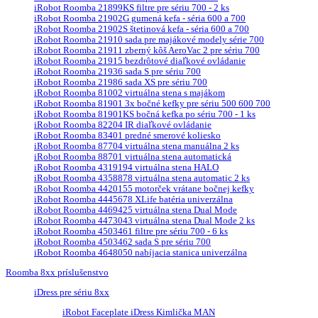
iRobot Roomba 21899KS filtre pre sériu 700 - 2 ks
iRobot Roomba 21902G gumená kefa - séria 600 a 700
iRobot Roomba 21902S štetinová kefa - séria 600 a 700
iRobot Roomba 21910 sada pre majákové modely série 700
iRobot Roomba 21911 zberný kôš AeroVac 2 pre sériu 700
iRobot Roomba 21915 bezdrôtové diaľkové ovládanie
iRobot Roomba 21936 sada S pre sériu 700
iRobot Roomba 21986 sada XS pre sériu 700
iRobot Roomba 81002 virtuálna stena s majákom
iRobot Roomba 81901 3x bočné kefky pre sériu 500 600 700
iRobot Roomba 81901KS bočná kefka po sériu 700 - 1 ks
iRobot Roomba 82204 IR diaľkové ovládanie
iRobot Roomba 83401 predné smerové koliesko
iRobot Roomba 87704 virtuálna stena manuálna 2 ks
iRobot Roomba 88701 virtuálna stena automatická
iRobot Roomba 4319194 virtuálna stena HALO
iRobot Roomba 4358878 virtuálna stena automatic 2 ks
iRobot Roomba 4420155 motorček vrátane bočnej kefky
iRobot Roomba 4445678 XLife batéria univerzálna
iRobot Roomba 4469425 virtuálna stena Dual Mode
iRobot Roomba 4473043 virtuálna stena Dual Mode 2 ks
iRobot Roomba 4503461 filtre pre sériu 700 - 6 ks
iRobot Roomba 4503462 sada S pre sériu 700
iRobot Roomba 4648050 nabíjacia stanica univerzálna
Roomba 8xx príslušenstvo
iDress pre sériu 8xx
iRobot Faceplate iDress Kimlička MAN