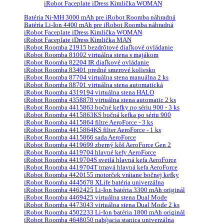
iRobot Faceplate iDress Kimlička WOMAN
Batéria Ni-MH 3000 mAh pre iRobot Roomba náhradná
Batéria Li-Ion 4400 mAh pre iRobot Roomba náhradná
iRobot Faceplate iDress Kimlička WOMAN
iRobot Faceplate iDress Kimlička MAN
iRobot Roomba 21915 bezdrôtové diaľkové ovládanie
iRobot Roomba 81002 virtuálna stena s majákom
iRobot Roomba 82204 IR diaľkové ovládanie
iRobot Roomba 83401 predné smerové koliesko
iRobot Roomba 87704 virtuálna stena manuálna 2 ks
iRobot Roomba 88701 virtuálna stena automatická
iRobot Roomba 4319194 virtuálna stena HALO
iRobot Roomba 4358878 virtuálna stena automatic 2 ks
iRobot Roomba 4415863 bočné kefky po sériu 900 - 3 ks
iRobot Roomba 4415863KS bočná kefka po sériu 900
iRobot Roomba 4415864 filtre AeroForce - 3 ks
iRobot Roomba 4415864KS filter AeroForce - 1 ks
iRobot Roomba 4415866 sada AeroForce
iRobot Roomba 4419699 zberný kôš AeroForce Gen 2
iRobot Roomba 4419704 hlavné kefy AeroForce
iRobot Roomba 4419704S svetlá hlavná kefa AeroForce
iRobot Roomba 4419704T tmavá hlavná kefa AeroForce
iRobot Roomba 4420155 motorček vrátane bočnej kefky
iRobot Roomba 4445678 XLife batéria univerzálna
iRobot Roomba 4462425 Li-Ion batéria 3300 mAh originál
iRobot Roomba 4469425 virtuálna stena Dual Mode
iRobot Roomba 4473043 virtuálna stena Dual Mode 2 ks
iRobot Roomba 4502233 Li-Ion batéria 1800 mAh originál
iRobot Roomba 4648050 nabíjacia stanica univerzálna