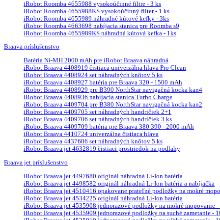
iRobot Roomba 4655988 vysokoúčinné filtre - 3 ks
iRobot Roomba 4655988KS vysokoúčinný filter - 1 ks
iRobot Roomba 4655989 náhradné kútové kefky - 3ks
iRobot Roomba 4663698 nabíjacia stanica pre Roomba s9
iRobot Roomba 4655989KS náhradná kútová kefka - 1ks
Braava príslušenstvo
Batéria Ni-MH 2000 mAh pre iRobot Braava náhradná
iRobot Braava 4408919 čistiaca univerzálna hlava Pro Clean
iRobot Braava 4408924 set náhradných knôtov 5 ks
iRobot Braava 4408927 batéria pre Braava 320 - 1500 mAh
iRobot Braava 4408929 pre B390 NorthStar navigačná kocka kan4
iRobot Braava 4408936 nabíjacia stanica Turbo Charge
iRobot Braava 4409704 pre B380 NorthStar navigačná kocka kan2
iRobot Braava 4409705 set náhradných handričiek 2+1
iRobot Braava 4409706 set náhradných handričiek 3 ks
iRobot Braava 4409709 batéria pre Braava 380 390 - 2000 mAh
iRobot Braava 4410724 univerzálna čistiaca hlava
iRobot Braava 4437606 set náhradných knôtov 5 ks
iRobot Braava jet 4632819 čistiaci prostriedok na podlahy
Braava jet príslušenstvo
iRobot Braava jet 4497680 originál náhradná Li-Ion batéria
iRobot Braava jet 4498582 originál náhradná Li-Ion batéria a nabíjačka
iRobot Braava jet 4510416 opakovane prateľné podložky na mokré mopova
iRobot Braava jet 4534225 originál náhradná Li-Ion batéria
iRobot Braava jet 4535908 jednorazové podložky na mokré mopovanie - 
iRobot Braava jet 4535909 jednorazové podložky na suché zametanie - 10