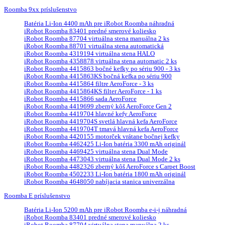
Roomba 9xx príslušenstvo
Batéria Li-Ion 4400 mAh pre iRobot Roomba náhradná
iRobot Roomba 83401 predné smerové koliesko
iRobot Roomba 87704 virtuálna stena manuálna 2 ks
iRobot Roomba 88701 virtuálna stena automatická
iRobot Roomba 4319194 virtuálna stena HALO
iRobot Roomba 4358878 virtuálna stena automatic 2 ks
iRobot Roomba 4415863 bočné kefky po sériu 900 - 3 ks
iRobot Roomba 4415863KS bočná kefka po sériu 900
iRobot Roomba 4415864 filtre AeroForce - 3 ks
iRobot Roomba 4415864KS filter AeroForce - 1 ks
iRobot Roomba 4415866 sada AeroForce
iRobot Roomba 4419699 zberný kôš AeroForce Gen 2
iRobot Roomba 4419704 hlavné kefy AeroForce
iRobot Roomba 4419704S svetlá hlavná kefa AeroForce
iRobot Roomba 4419704T tmavá hlavná kefa AeroForce
iRobot Roomba 4420155 motorček vrátane bočnej kefky
iRobot Roomba 4462425 Li-Ion batéria 3300 mAh originál
iRobot Roomba 4469425 virtuálna stena Dual Mode
iRobot Roomba 4473043 virtuálna stena Dual Mode 2 ks
iRobot Roomba 4482326 zberný kôš AeroForce s Carpet Boost
iRobot Roomba 4502233 Li-Ion batéria 1800 mAh originál
iRobot Roomba 4648050 nabíjacia stanica univerzálna
Roomba E príslušenstvo
Batéria Li-Ion 5200 mAh pre iRobot Roomba e-i-j náhradná
iRobot Roomba 83401 predné smerové koliesko
iRobot Roomba 87704 virtuálna stena manuálna 2 ks