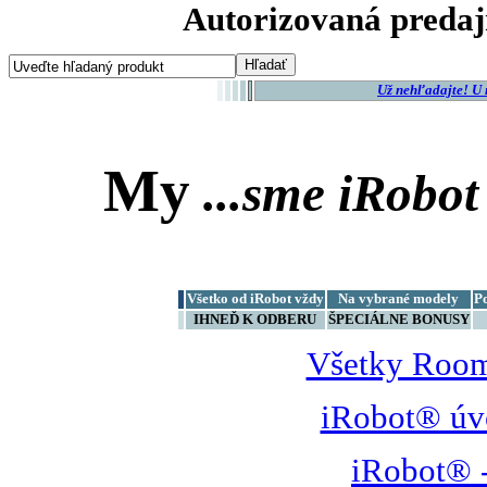
Autorizovaná predaj
Už nehľadajte! U
My
...sme
iRobot
Všetko od iRobot vždy
Na vybrané modely
P
IHNEĎ K ODBERU
ŠPECIÁLNE BONUSY
Všetky Room
iRobot® úv
iRobot® -