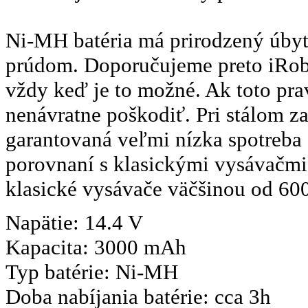
Ni-MH batéria má prirodzený úbyto
prúdom. Doporučujeme preto iRobot
vždy keď je to možné. Ak toto pra
nenávratne poškodiť. Pri stálom zap
garantovaná veľmi nízka spotreba
porovnaní s klasickými vysávačmi
klasické vysávače väčšinou od 600
Napätie: 14.4 V
Kapacita: 3000 mAh
Typ batérie: Ni-MH
Doba nabíjania batérie: cca 3h