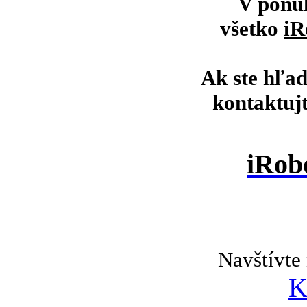
V ponu
všetko
iR
Ak ste hľad
kontaktuj
iRob
Navštívte 
K