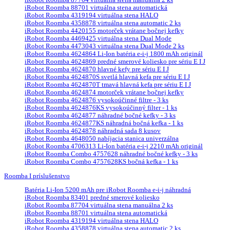
iRobot Roomba 88701 virtuálna stena automatická
iRobot Roomba 4319194 virtuálna stena HALO
iRobot Roomba 4358878 virtuálna stena automatic 2 ks
iRobot Roomba 4420155 motorček vrátane bočnej kefky
iRobot Roomba 4469425 virtuálna stena Dual Mode
iRobot Roomba 4473043 virtuálna stena Dual Mode 2 ks
iRobot Roomba 4624864 Li-Ion batéria e-i-j 1800 mAh originál
iRobot Roomba 4624869 predné smerové koliesko pre sériu E I J
iRobot Roomba 4624870 hlavné kefy pre sériu E I J
iRobot Roomba 4624870S svetlá hlavná kefa pre sériu E I J
iRobot Roomba 4624870T tmavá hlavná kefa pre sériu E I J
iRobot Roomba 4624874 motorček vrátane bočnej kefky
iRobot Roomba 4624876 vysokoúčinné filtre - 3 ks
iRobot Roomba 4624876KS vysokoúčinný filter - 1 ks
iRobot Roomba 4624877 náhradné bočné kefky - 3 ks
iRobot Roomba 4624877KS náhradná bočná kefka - 1 ks
iRobot Roomba 4624878 náhradná sada 8 kusov
iRobot Roomba 4648050 nabíjacia stanica univerzálna
iRobot Roomba 4706313 Li-Ion batéria e-i-j 2210 mAh originál
iRobot Roomba Combo 4757628 náhradné bočné kefky - 3 ks
iRobot Roomba Combo 4757628KS bočná kefka - 1 ks
Roomba I príslušenstvo
Batéria Li-Ion 5200 mAh pre iRobot Roomba e-i-j náhradná
iRobot Roomba 83401 predné smerové koliesko
iRobot Roomba 87704 virtuálna stena manuálna 2 ks
iRobot Roomba 88701 virtuálna stena automatická
iRobot Roomba 4319194 virtuálna stena HALO
iRobot Roomba 4358878 virtuálna stena automatic 2 ks