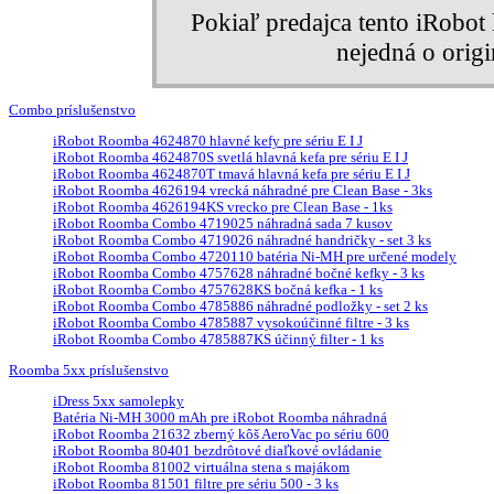
Pokiaľ predajca tento iRobo
nejedná o orig
Combo príslušenstvo
iRobot Roomba 4624870 hlavné kefy pre sériu E I J
iRobot Roomba 4624870S svetlá hlavná kefa pre sériu E I J
iRobot Roomba 4624870T tmavá hlavná kefa pre sériu E I J
iRobot Roomba 4626194 vrecká náhradné pre Clean Base - 3ks
iRobot Roomba 4626194KS vrecko pre Clean Base - 1ks
iRobot Roomba Combo 4719025 náhradná sada 7 kusov
iRobot Roomba Combo 4719026 náhradné handričky - set 3 ks
iRobot Roomba Combo 4720110 batéria Ni-MH pre určené modely
iRobot Roomba Combo 4757628 náhradné bočné kefky - 3 ks
iRobot Roomba Combo 4757628KS bočná kefka - 1 ks
iRobot Roomba Combo 4785886 náhradné podložky - set 2 ks
iRobot Roomba Combo 4785887 vysokoúčinné filtre - 3 ks
iRobot Roomba Combo 4785887KS účinný filter - 1 ks
Roomba 5xx príslušenstvo
iDress 5xx samolepky
Batéria Ni-MH 3000 mAh pre iRobot Roomba náhradná
iRobot Roomba 21632 zberný kôš AeroVac po sériu 600
iRobot Roomba 80401 bezdrôtové diaľkové ovládanie
iRobot Roomba 81002 virtuálna stena s majákom
iRobot Roomba 81501 filtre pre sériu 500 - 3 ks