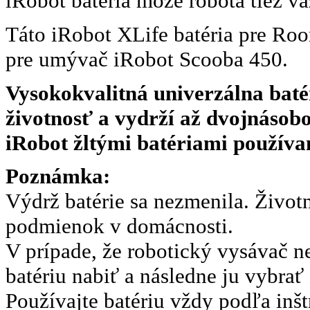
iRobot batéria môže robota tiež v
Táto iRobot XLife batéria pre Roo
pre umývač iRobot Scooba 450.
Vysokokvalitná univerzálna bat
životnosť a vydrží až dvojnásobo
iRobot žltými batériami používa
Poznámka:
Výdrž batérie sa nezmenila. Životno
podmienok v domácnosti.
V prípade, že robotický vysávač n
batériu nabiť a následne ju vybrať 
Používajte batériu vždy podľa inš