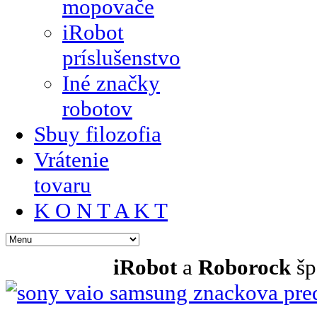
mopovače
iRobot
príslušenstvo
Iné značky
robotov
Sbuy filozofia
Vrátenie
tovaru
K O N T A K T
iRobot
a
Roborock
šp