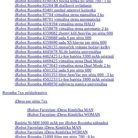
iRobot Roomba 81901KS bočná kefka po sériu 700 - 1 ks
iRobot Roomba 82204 IR diaľkové ovládanie
iRobot Roomba 83401 predné smerové koliesko
iRobot Roomba 87704 virtuálna stena manuálna 2 ks
iRobot Roomba 88701 virtuálna stena automatická
iRobot Roomba 4319194 virtuálna stena HALO
iRobot Roomba 4358878 virtuálna stena automatic 2 ks
iRobot Roomba 4359682 zberný kôš AeroVac po sériu 600
iRobot Roomba 4359688 sada S pre sériu 600
iRobot Roomba 4359690 sada XS hlavne pre sériu 600
iRobot Roomba 4420155 motorček vrátane bočnej kefky
iRobot Roomba 4445678 XLife batéria univerzálna
iRobot Roomba 4462425 Li-Ion batéria 3300 mAh originál
iRobot Roomba 4469425 virtuálna stena Dual Mode
iRobot Roomba 4473043 virtuálna stena Dual Mode 2 ks
iRobot Roomba 4501352 sada S pre sériu 600
iRobot Roomba 4501353 filtre AeroVac pre sériu 600 - 3 ks
iRobot Roomba 4502233 Li-Ion batéria 1800 mAh originál
iRobot Roomba 4648050 nabíjacia stanica univerzálna
Roomba 7xx príslušenstvo
iDress pre sériu 7xx
iRobot Faceplate iDress Kimlička MAN
iRobot Faceplate iDress Kimlička WOMAN
Batéria Ni-MH 3000 mAh pre iRobot Roomba náhradná
iRobot Faceplate iDress Kimlička MAN
iRobot Faceplate iDress Kimlička WOMAN
iRobot Roomba 21899 filtre pre sériu 700 - 6 ks