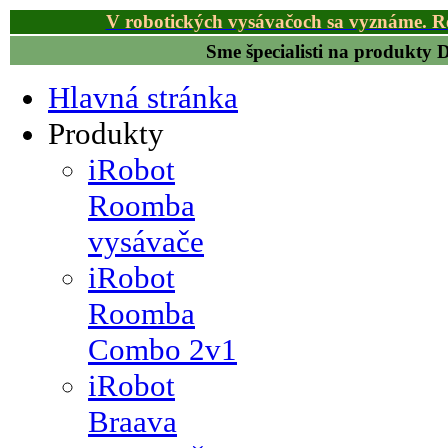
V robotických vysávačoch sa vyznáme. R
Sme špecialisti na produkty
Hlavná stránka
Produkty
iRobot
Roomba
vysávače
iRobot
Roomba
Combo 2v1
iRobot
Braava