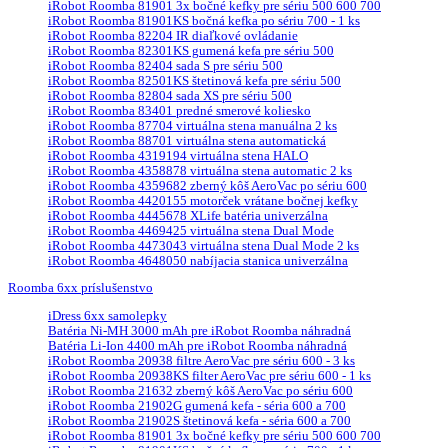
iRobot Roomba 81901 3x bočné kefky pre sériu 500 600 700
iRobot Roomba 81901KS bočná kefka po sériu 700 - 1 ks
iRobot Roomba 82204 IR diaľkové ovládanie
iRobot Roomba 82301KS gumená kefa pre sériu 500
iRobot Roomba 82404 sada S pre sériu 500
iRobot Roomba 82501KS štetinová kefa pre sériu 500
iRobot Roomba 82804 sada XS pre sériu 500
iRobot Roomba 83401 predné smerové koliesko
iRobot Roomba 87704 virtuálna stena manuálna 2 ks
iRobot Roomba 88701 virtuálna stena automatická
iRobot Roomba 4319194 virtuálna stena HALO
iRobot Roomba 4358878 virtuálna stena automatic 2 ks
iRobot Roomba 4359682 zberný kôš AeroVac po sériu 600
iRobot Roomba 4420155 motorček vrátane bočnej kefky
iRobot Roomba 4445678 XLife batéria univerzálna
iRobot Roomba 4469425 virtuálna stena Dual Mode
iRobot Roomba 4473043 virtuálna stena Dual Mode 2 ks
iRobot Roomba 4648050 nabíjacia stanica univerzálna
Roomba 6xx príslušenstvo
iDress 6xx samolepky
Batéria Ni-MH 3000 mAh pre iRobot Roomba náhradná
Batéria Li-Ion 4400 mAh pre iRobot Roomba náhradná
iRobot Roomba 20938 filtre AeroVac pre sériu 600 - 3 ks
iRobot Roomba 20938KS filter AeroVac pre sériu 600 - 1 ks
iRobot Roomba 21632 zberný kôš AeroVac po sériu 600
iRobot Roomba 21902G gumená kefa - séria 600 a 700
iRobot Roomba 21902S štetinová kefa - séria 600 a 700
iRobot Roomba 81901 3x bočné kefky pre sériu 500 600 700