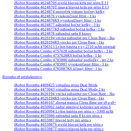
iRobot Roomba 4624870S svetlá hlavná kefa pre sériu E I J
iRobot Roomba 4624870T tmavá hlavná kefa pre sériu E I J
iRobot Roomba 4624874 motorček vrátane bočnej kefky
iRobot Roomba 4624876 vysokoúčinné filtre - 3 ks
iRobot Roomba 4624876KS vysokoúčinný filter - 1 ks
iRobot Roomba 4624877 náhradné bočné kefky - 3 ks
iRobot Roomba 4624877KS náhradná bočná kefka - 1 ks
iRobot Roomba 4624878 náhradná sada 8 kusov
iRobot Roomba 4626194 vrecká náhradné pre Clean Base - 3ks
iRobot Roomba 4626194KS vrecko pre Clean Base - 1ks
iRobot Roomba 4706313 Li-Ion batéria e-i-j 2210 mAh originál
iRobot Roomba Combo 4757628 náhradné bočné kefky - 3 ks
iRobot Roomba Combo 4757628KS bočná kefka - 1 ks
iRobot Roomba Combo 4785886 náhradné podložky - set 2 ks
iRobot Roomba Combo 4785887 vysokoúčinné filtre - 3 ks
iRobot Roomba Combo 4785887KS účinný filter - 1 ks
Roomba s9 príslušenstvo
iRobot Roomba 4469425 virtuálna stena Dual Mode
iRobot Roomba 4473043 virtuálna stena Dual Mode 2 ks
iRobot Roomba 4626194 vrecká náhradné pre Clean Base - 3ks
iRobot Roomba 4626194KS vrecko pre Clean Base - 1ks
iRobot Roomba 4646167 zberná stanica Clean Base pre s9 a s9+
iRobot Roomba 4650992 zadné smerové koliesko pre sériu S
iRobot Roomba 4650994 Li-Ion batéria pre sériu s - 3300 mAh
iRobot Roomba 4655986 náhradná sada 8 ks pre sériu s
iRobot Roomba 4655987 hlavné kefy pre sériu s
iRobot Roomba 4655987S svetlá hlavná kefa pre sériu s
iRobot Roomba 4655987T tmavá hlavná kefa pre sériu s