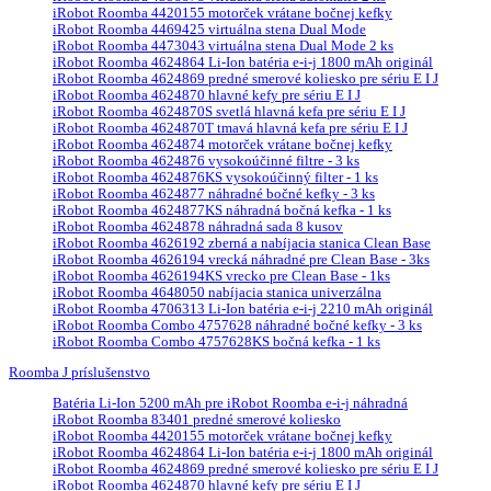
iRobot Roomba 4420155 motorček vrátane bočnej kefky
iRobot Roomba 4469425 virtuálna stena Dual Mode
iRobot Roomba 4473043 virtuálna stena Dual Mode 2 ks
iRobot Roomba 4624864 Li-Ion batéria e-i-j 1800 mAh originál
iRobot Roomba 4624869 predné smerové koliesko pre sériu E I J
iRobot Roomba 4624870 hlavné kefy pre sériu E I J
iRobot Roomba 4624870S svetlá hlavná kefa pre sériu E I J
iRobot Roomba 4624870T tmavá hlavná kefa pre sériu E I J
iRobot Roomba 4624874 motorček vrátane bočnej kefky
iRobot Roomba 4624876 vysokoúčinné filtre - 3 ks
iRobot Roomba 4624876KS vysokoúčinný filter - 1 ks
iRobot Roomba 4624877 náhradné bočné kefky - 3 ks
iRobot Roomba 4624877KS náhradná bočná kefka - 1 ks
iRobot Roomba 4624878 náhradná sada 8 kusov
iRobot Roomba 4626192 zberná a nabíjacia stanica Clean Base
iRobot Roomba 4626194 vrecká náhradné pre Clean Base - 3ks
iRobot Roomba 4626194KS vrecko pre Clean Base - 1ks
iRobot Roomba 4648050 nabíjacia stanica univerzálna
iRobot Roomba 4706313 Li-Ion batéria e-i-j 2210 mAh originál
iRobot Roomba Combo 4757628 náhradné bočné kefky - 3 ks
iRobot Roomba Combo 4757628KS bočná kefka - 1 ks
Roomba J príslušenstvo
Batéria Li-Ion 5200 mAh pre iRobot Roomba e-i-j náhradná
iRobot Roomba 83401 predné smerové koliesko
iRobot Roomba 4420155 motorček vrátane bočnej kefky
iRobot Roomba 4624864 Li-Ion batéria e-i-j 1800 mAh originál
iRobot Roomba 4624869 predné smerové koliesko pre sériu E I J
iRobot Roomba 4624870 hlavné kefy pre sériu E I J