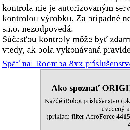
kontrola nie je autorizovaným ser
kontrolou výrobku. Za prípadné n
s.r.o. nezodpovedá.
Súčasťou kontroly môže byť zdarma
vtedy, ak bola vykonávaná pravide
Späť na: Roomba 8xx príslušenstv
Ako spoznať ORIG
Každé iRobot príslušenstvo (ok
uvedený aj
(príklad: filter AeroForce
441