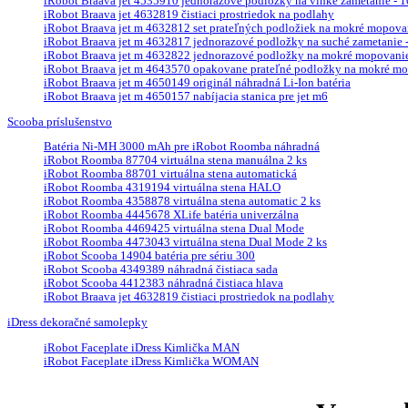
iRobot Braava jet 4535910 jednorazové podložky na vlhké zametanie - 10
iRobot Braava jet 4632819 čistiaci prostriedok na podlahy
iRobot Braava jet m 4632812 set prateľných podložiek na mokré mopova
iRobot Braava jet m 4632817 jednorazové podložky na suché zametanie - 
iRobot Braava jet m 4632822 jednorazové podložky na mokré mopovanie 
iRobot Braava jet m 4643570 opakovane prateľné podložky na mokré mop
iRobot Braava jet m 4650149 originál náhradná Li-Ion batéria
iRobot Braava jet m 4650157 nabíjacia stanica pre jet m6
Scooba príslušenstvo
Batéria Ni-MH 3000 mAh pre iRobot Roomba náhradná
iRobot Roomba 87704 virtuálna stena manuálna 2 ks
iRobot Roomba 88701 virtuálna stena automatická
iRobot Roomba 4319194 virtuálna stena HALO
iRobot Roomba 4358878 virtuálna stena automatic 2 ks
iRobot Roomba 4445678 XLife batéria univerzálna
iRobot Roomba 4469425 virtuálna stena Dual Mode
iRobot Roomba 4473043 virtuálna stena Dual Mode 2 ks
iRobot Scooba 14904 batéria pre sériu 300
iRobot Scooba 4349389 náhradná čistiaca sada
iRobot Scooba 4412383 náhradná čistiaca hlava
iRobot Braava jet 4632819 čistiaci prostriedok na podlahy
iDress dekoračné samolepky
iRobot Faceplate iDress Kimlička MAN
iRobot Faceplate iDress Kimlička WOMAN