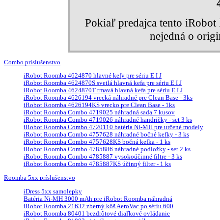
Pokiaľ predajca tento iRobo
nejedná o orig
Combo príslušenstvo
iRobot Roomba 4624870 hlavné kefy pre sériu E I J
iRobot Roomba 4624870S svetlá hlavná kefa pre sériu E I J
iRobot Roomba 4624870T tmavá hlavná kefa pre sériu E I J
iRobot Roomba 4626194 vrecká náhradné pre Clean Base - 3ks
iRobot Roomba 4626194KS vrecko pre Clean Base - 1ks
iRobot Roomba Combo 4719025 náhradná sada 7 kusov
iRobot Roomba Combo 4719026 náhradné handričky - set 3 ks
iRobot Roomba Combo 4720110 batéria Ni-MH pre určené modely
iRobot Roomba Combo 4757628 náhradné bočné kefky - 3 ks
iRobot Roomba Combo 4757628KS bočná kefka - 1 ks
iRobot Roomba Combo 4785886 náhradné podložky - set 2 ks
iRobot Roomba Combo 4785887 vysokoúčinné filtre - 3 ks
iRobot Roomba Combo 4785887KS účinný filter - 1 ks
Roomba 5xx príslušenstvo
iDress 5xx samolepky
Batéria Ni-MH 3000 mAh pre iRobot Roomba náhradná
iRobot Roomba 21632 zberný kôš AeroVac po sériu 600
iRobot Roomba 80401 bezdrôtové diaľkové ovládanie