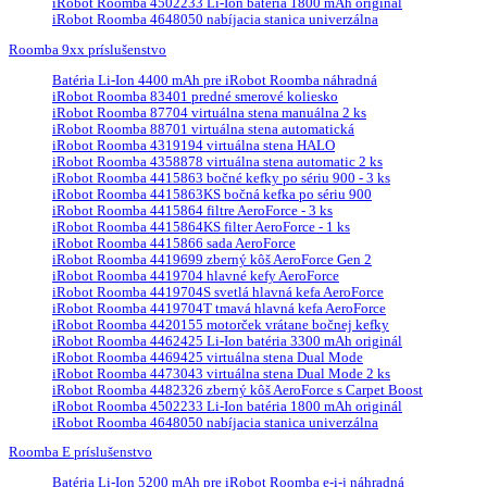
iRobot Roomba 4502233 Li-Ion batéria 1800 mAh originál
iRobot Roomba 4648050 nabíjacia stanica univerzálna
Roomba 9xx príslušenstvo
Batéria Li-Ion 4400 mAh pre iRobot Roomba náhradná
iRobot Roomba 83401 predné smerové koliesko
iRobot Roomba 87704 virtuálna stena manuálna 2 ks
iRobot Roomba 88701 virtuálna stena automatická
iRobot Roomba 4319194 virtuálna stena HALO
iRobot Roomba 4358878 virtuálna stena automatic 2 ks
iRobot Roomba 4415863 bočné kefky po sériu 900 - 3 ks
iRobot Roomba 4415863KS bočná kefka po sériu 900
iRobot Roomba 4415864 filtre AeroForce - 3 ks
iRobot Roomba 4415864KS filter AeroForce - 1 ks
iRobot Roomba 4415866 sada AeroForce
iRobot Roomba 4419699 zberný kôš AeroForce Gen 2
iRobot Roomba 4419704 hlavné kefy AeroForce
iRobot Roomba 4419704S svetlá hlavná kefa AeroForce
iRobot Roomba 4419704T tmavá hlavná kefa AeroForce
iRobot Roomba 4420155 motorček vrátane bočnej kefky
iRobot Roomba 4462425 Li-Ion batéria 3300 mAh originál
iRobot Roomba 4469425 virtuálna stena Dual Mode
iRobot Roomba 4473043 virtuálna stena Dual Mode 2 ks
iRobot Roomba 4482326 zberný kôš AeroForce s Carpet Boost
iRobot Roomba 4502233 Li-Ion batéria 1800 mAh originál
iRobot Roomba 4648050 nabíjacia stanica univerzálna
Roomba E príslušenstvo
Batéria Li-Ion 5200 mAh pre iRobot Roomba e-i-j náhradná