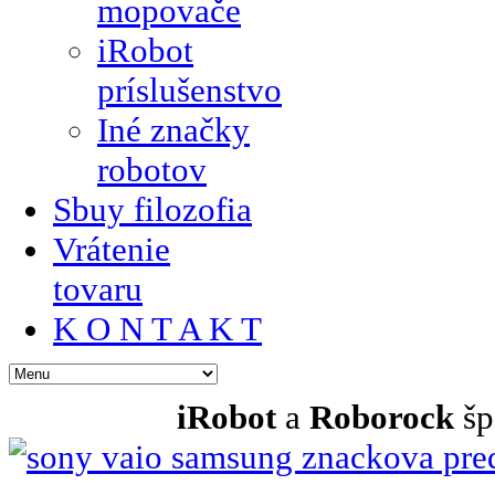
mopovače
iRobot
príslušenstvo
Iné značky
robotov
Sbuy filozofia
Vrátenie
tovaru
K O N T A K T
iRobot
a
Roborock
šp