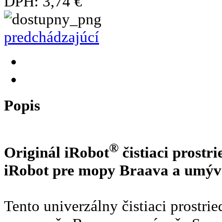
DPH:
3,74 €
predchádzajúcí
Popis
®
Originál iRobot
čistiaci prostr
iRobot pre mopy Braava a umýv
Tento univerzálny čistiaci prostr