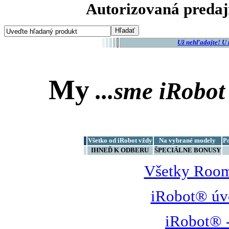
Autorizovaná predaj
Už nehľadajte! U
My
...sme
iRobot
Všetko od iRobot vždy
Na vybrané modely
P
IHNEĎ K ODBERU
ŠPECIÁLNE BONUSY
Všetky Room
iRobot® úv
iRobot® -