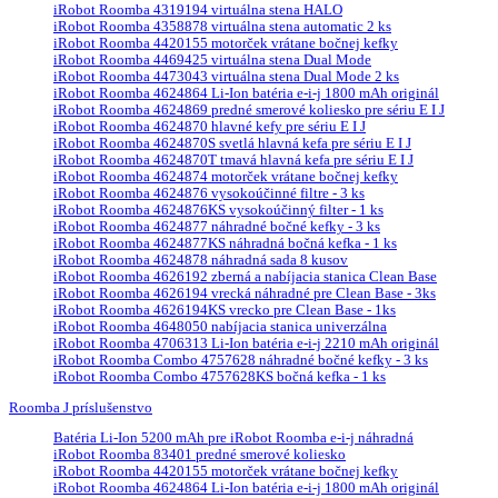
iRobot Roomba 4319194 virtuálna stena HALO
iRobot Roomba 4358878 virtuálna stena automatic 2 ks
iRobot Roomba 4420155 motorček vrátane bočnej kefky
iRobot Roomba 4469425 virtuálna stena Dual Mode
iRobot Roomba 4473043 virtuálna stena Dual Mode 2 ks
iRobot Roomba 4624864 Li-Ion batéria e-i-j 1800 mAh originál
iRobot Roomba 4624869 predné smerové koliesko pre sériu E I J
iRobot Roomba 4624870 hlavné kefy pre sériu E I J
iRobot Roomba 4624870S svetlá hlavná kefa pre sériu E I J
iRobot Roomba 4624870T tmavá hlavná kefa pre sériu E I J
iRobot Roomba 4624874 motorček vrátane bočnej kefky
iRobot Roomba 4624876 vysokoúčinné filtre - 3 ks
iRobot Roomba 4624876KS vysokoúčinný filter - 1 ks
iRobot Roomba 4624877 náhradné bočné kefky - 3 ks
iRobot Roomba 4624877KS náhradná bočná kefka - 1 ks
iRobot Roomba 4624878 náhradná sada 8 kusov
iRobot Roomba 4626192 zberná a nabíjacia stanica Clean Base
iRobot Roomba 4626194 vrecká náhradné pre Clean Base - 3ks
iRobot Roomba 4626194KS vrecko pre Clean Base - 1ks
iRobot Roomba 4648050 nabíjacia stanica univerzálna
iRobot Roomba 4706313 Li-Ion batéria e-i-j 2210 mAh originál
iRobot Roomba Combo 4757628 náhradné bočné kefky - 3 ks
iRobot Roomba Combo 4757628KS bočná kefka - 1 ks
Roomba J príslušenstvo
Batéria Li-Ion 5200 mAh pre iRobot Roomba e-i-j náhradná
iRobot Roomba 83401 predné smerové koliesko
iRobot Roomba 4420155 motorček vrátane bočnej kefky
iRobot Roomba 4624864 Li-Ion batéria e-i-j 1800 mAh originál