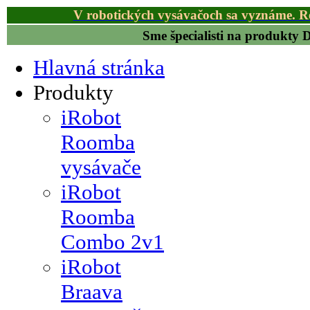
V robotických vysávačoch sa vyznáme. R
Sme špecialisti na produkty
Hlavná stránka
Produkty
iRobot
Roomba
vysávače
iRobot
Roomba
Combo 2v1
iRobot
Braava