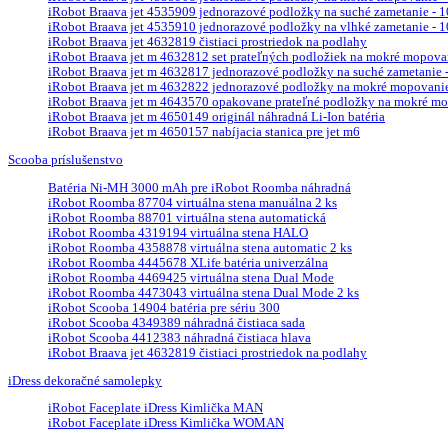
iRobot Braava jet 4535909 jednorazové podložky na suché zametanie - 10
iRobot Braava jet 4535910 jednorazové podložky na vlhké zametanie - 10
iRobot Braava jet 4632819 čistiaci prostriedok na podlahy
iRobot Braava jet m 4632812 set prateľných podložiek na mokré mopova
iRobot Braava jet m 4632817 jednorazové podložky na suché zametanie - 
iRobot Braava jet m 4632822 jednorazové podložky na mokré mopovanie 
iRobot Braava jet m 4643570 opakovane prateľné podložky na mokré mop
iRobot Braava jet m 4650149 originál náhradná Li-Ion batéria
iRobot Braava jet m 4650157 nabíjacia stanica pre jet m6
Scooba príslušenstvo
Batéria Ni-MH 3000 mAh pre iRobot Roomba náhradná
iRobot Roomba 87704 virtuálna stena manuálna 2 ks
iRobot Roomba 88701 virtuálna stena automatická
iRobot Roomba 4319194 virtuálna stena HALO
iRobot Roomba 4358878 virtuálna stena automatic 2 ks
iRobot Roomba 4445678 XLife batéria univerzálna
iRobot Roomba 4469425 virtuálna stena Dual Mode
iRobot Roomba 4473043 virtuálna stena Dual Mode 2 ks
iRobot Scooba 14904 batéria pre sériu 300
iRobot Scooba 4349389 náhradná čistiaca sada
iRobot Scooba 4412383 náhradná čistiaca hlava
iRobot Braava jet 4632819 čistiaci prostriedok na podlahy
iDress dekoračné samolepky
iRobot Faceplate iDress Kimlička MAN
iRobot Faceplate iDress Kimlička WOMAN