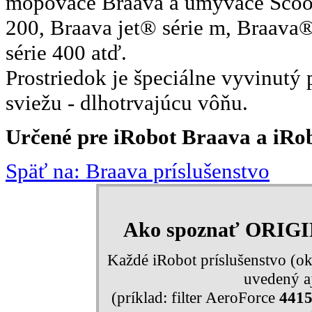
mopovače Braava a umývače Scooba
200, Braava jet® série m, Braava
série 400 atď.
Prostriedok je špeciálne vyvinutý p
sviežu - dlhotrvajúcu vôňu.
Určené pre iRobot Braava a iRobo
Späť na: Braava príslušenstvo
Ako spoznať ORIG
Každé iRobot príslušenstvo (ok
uvedený aj
(príklad: filter AeroForce
441