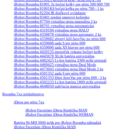
iRobot Roomba 81901 3x bočné kefky pre sériu 500 600 700
iRobot Roomba 81901KS bočná kefka po sériu 700 - 1 ks
iRobot Roomba 82204 IR diaľkové ovládanie
iRobot Roomba 83401 predné smerové koliesko
iRobot Roomba 87704 virtuálna stena manuálna 2 ks
iRobot Roomba 88701 virtuálna stena automatická
iRobot Roomba 4319194 virtuálna stena HALO
iRobot Roomba 4358878 virtuálna stena automatic 2 ks
iRobot Roomba 4359682 zberný kôš AeroVac po sériu 600
iRobot Roomba 4359688 sada S pre sériu 600
iRobot Roomba 4359690 sada XS hlavne pre sériu 600
iRobot Roomba 4420155 motorček vrátane bočnej kefky
iRobot Roomba 4445678 XLife batéria univerzálna
iRobot Roomba 4462425 Li-Ion batéria 3300 mAh originál
iRobot Roomba 4469425 virtuálna stena Dual Mode
iRobot Roomba 4473043 virtuálna stena Dual Mode 2 ks
iRobot Roomba 4501352 sada S pre sériu 600
iRobot Roomba 4501353 filtre AeroVac pre sériu 600 - 3 ks
iRobot Roomba 4502233 Li-Ion batéria 1800 mAh originál
iRobot Roomba 4648050 nabíjacia stanica univerzálna
Roomba 7xx príslušenstvo
iDress pre sériu 7xx
iRobot Faceplate iDress Kimlička MAN
iRobot Faceplate iDress Kimlička WOMAN
Batéria Ni-MH 3000 mAh pre iRobot Roomba náhradná
iRobot Faceplate iDress Kimlička MAN