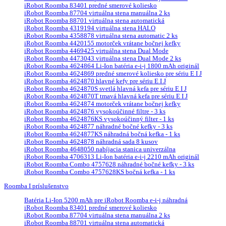
iRobot Roomba 83401 predné smerové koliesko
iRobot Roomba 87704 virtuálna stena manuálna 2 ks
iRobot Roomba 88701 virtuálna stena automatická
iRobot Roomba 4319194 virtuálna stena HALO
iRobot Roomba 4358878 virtuálna stena automatic 2 ks
iRobot Roomba 4420155 motorček vrátane bočnej kefky
iRobot Roomba 4469425 virtuálna stena Dual Mode
iRobot Roomba 4473043 virtuálna stena Dual Mode 2 ks
iRobot Roomba 4624864 Li-Ion batéria e-i-j 1800 mAh originál
iRobot Roomba 4624869 predné smerové koliesko pre sériu E I J
iRobot Roomba 4624870 hlavné kefy pre sériu E I J
iRobot Roomba 4624870S svetlá hlavná kefa pre sériu E I J
iRobot Roomba 4624870T tmavá hlavná kefa pre sériu E I J
iRobot Roomba 4624874 motorček vrátane bočnej kefky
iRobot Roomba 4624876 vysokoúčinné filtre - 3 ks
iRobot Roomba 4624876KS vysokoúčinný filter - 1 ks
iRobot Roomba 4624877 náhradné bočné kefky - 3 ks
iRobot Roomba 4624877KS náhradná bočná kefka - 1 ks
iRobot Roomba 4624878 náhradná sada 8 kusov
iRobot Roomba 4648050 nabíjacia stanica univerzálna
iRobot Roomba 4706313 Li-Ion batéria e-i-j 2210 mAh originál
iRobot Roomba Combo 4757628 náhradné bočné kefky - 3 ks
iRobot Roomba Combo 4757628KS bočná kefka - 1 ks
Roomba I príslušenstvo
Batéria Li-Ion 5200 mAh pre iRobot Roomba e-i-j náhradná
iRobot Roomba 83401 predné smerové koliesko
iRobot Roomba 87704 virtuálna stena manuálna 2 ks
iRobot Roomba 88701 virtuálna stena automatická