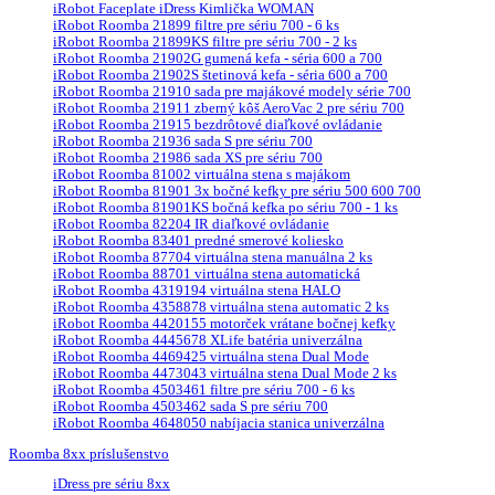
iRobot Faceplate iDress Kimlička WOMAN
iRobot Roomba 21899 filtre pre sériu 700 - 6 ks
iRobot Roomba 21899KS filtre pre sériu 700 - 2 ks
iRobot Roomba 21902G gumená kefa - séria 600 a 700
iRobot Roomba 21902S štetinová kefa - séria 600 a 700
iRobot Roomba 21910 sada pre majákové modely série 700
iRobot Roomba 21911 zberný kôš AeroVac 2 pre sériu 700
iRobot Roomba 21915 bezdrôtové diaľkové ovládanie
iRobot Roomba 21936 sada S pre sériu 700
iRobot Roomba 21986 sada XS pre sériu 700
iRobot Roomba 81002 virtuálna stena s majákom
iRobot Roomba 81901 3x bočné kefky pre sériu 500 600 700
iRobot Roomba 81901KS bočná kefka po sériu 700 - 1 ks
iRobot Roomba 82204 IR diaľkové ovládanie
iRobot Roomba 83401 predné smerové koliesko
iRobot Roomba 87704 virtuálna stena manuálna 2 ks
iRobot Roomba 88701 virtuálna stena automatická
iRobot Roomba 4319194 virtuálna stena HALO
iRobot Roomba 4358878 virtuálna stena automatic 2 ks
iRobot Roomba 4420155 motorček vrátane bočnej kefky
iRobot Roomba 4445678 XLife batéria univerzálna
iRobot Roomba 4469425 virtuálna stena Dual Mode
iRobot Roomba 4473043 virtuálna stena Dual Mode 2 ks
iRobot Roomba 4503461 filtre pre sériu 700 - 6 ks
iRobot Roomba 4503462 sada S pre sériu 700
iRobot Roomba 4648050 nabíjacia stanica univerzálna
Roomba 8xx príslušenstvo
iDress pre sériu 8xx