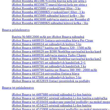
iRobot Roomba 4655987S svetlá hlavná kefa pre sériu s
iRobot Roomba 4655987T tmavá hlavná kefa pre sériu s
iRobot Roomba 4655988 vysokoúčinné filtre - 3 ks
iRobot Roomba 4655988KS vysokoúčinný filter - 1 ks
iRobot Roomba 4655989 náhradné kútové kefky - 3ks
iRobot Roomba 4663698 nabíjacia stanica pre Roomba s9
iRobot Roomba 4655989KS náhradná kútová kefka - 1ks
Braava príslušenstvo
Batéria Ni-MH 2000 mAh pre iRobot Braava náhradná
iRobot Braava 4408919 čistiaca univerzálna hlava Pro Clean
iRobot Braava 4408924 set náhradných knôtov 5 ks
iRobot Braava 4408927 batéria pre Braava 320 - 1500 mAh
iRobot Braava 4408929 pre B390 NorthStar navigačná kocka kan4
iRobot Braava 4408936 nabíjacia stanica Turbo Charge
iRobot Braava 4409704 pre B380 NorthStar navigačná kocka kan2
iRobot Braava 4409705 set náhradných handričiek 2+1
iRobot Braava 4409706 set náhradných handričiek 3 ks
iRobot Braava 4409709 batéria pre Braava 380 390 - 2000 mAh
iRobot Braava 4410724 univerzálna čistiaca hlava
iRobot Braava 4437606 set náhradných knôtov 5 ks
iRobot Braava jet 4632819 čistiaci prostriedok na podlahy
Braava jet príslušenstvo
iRobot Braava jet 4497680 originál náhradná Li-Ion batéria
iRobot Braava jet 4498582 originál náhradná Li-Ion batéria a nabíjačka
iRobot Braava jet 4510416 opakovane prateľné podložky na mokré mopova
iRobot Braava jet 4534225 originál náhradná Li-Ion batéria
iRobot Braava jet 4535908 jednorazové podložky na mokré mopovanie - 