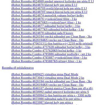
iRobot Roomba 4624869 predné smerové koliesko pre sériu E I J
iRobot Roomba 4624870 hlavné kefy pre sériu E I J
iRobot Roomba 4624870S svetlá hlavná kefa pre sériu E I J
iRobot Roomba 4624870T tmavá hlavná kefa pre sériu E I J
iRobot Roomba 4624874 motorček vrátane bočnej kefky
iRobot Roomba 4624876 vysokoúčinné filtre - 3 ks
iRobot Roomba 4624876KS vysokoúčinný filter - 1 ks
iRobot Roomba 4624877 náhradné bočné kefky - 3 ks
iRobot Roomba 4624877KS náhradná bočná kefka - 1 ks
iRobot Roomba 4624878 náhradná sada 8 kusov
iRobot Roomba 4626194 vrecká náhradné pre Clean Base - 3ks
iRobot Roomba 4626194KS vrecko pre Clean Base - 1ks
iRobot Roomba 4706313 Li-Ion batéria e-i-j 2210 mAh originál
iRobot Roomba Combo 4757628 náhradné bočné kefky - 3 ks
iRobot Roomba Combo 4757628KS bočná kefka - 1 ks
iRobot Roomba Combo 4785886 náhradné podložky - set 2 ks
iRobot Roomba Combo 4785887 vysokoúčinné filtre - 3 ks
iRobot Roomba Combo 4785887KS účinný filter - 1 ks
Roomba s9 príslušenstvo
iRobot Roomba 4469425 virtuálna stena Dual Mode
iRobot Roomba 4473043 virtuálna stena Dual Mode 2 ks
iRobot Roomba 4626194 vrecká náhradné pre Clean Base - 3ks
iRobot Roomba 4626194KS vrecko pre Clean Base - 1ks
iRobot Roomba 4646167 zberná stanica Clean Base pre s9 a s9+
iRobot Roomba 4650992 zadné smerové koliesko pre sériu S
iRobot Roomba 4650994 Li-Ion batéria pre sériu s - 3300 mAh
iRobot Roomba 4655986 náhradná sada 8 ks pre sériu s
iRobot Roomba 4655987 hlavné kefy pre sériu s