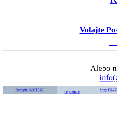
Volajte Po
K
Alebo n
info(
Predajňa KONTAKT
Sbuy FILO
Opýtajte sa