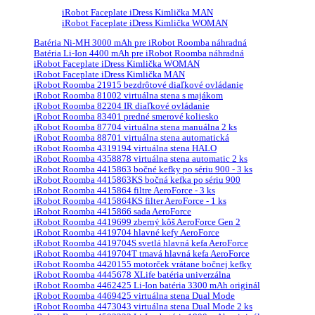
iRobot Faceplate iDress Kimlička MAN
iRobot Faceplate iDress Kimlička WOMAN
Batéria Ni-MH 3000 mAh pre iRobot Roomba náhradná
Batéria Li-Ion 4400 mAh pre iRobot Roomba náhradná
iRobot Faceplate iDress Kimlička WOMAN
iRobot Faceplate iDress Kimlička MAN
iRobot Roomba 21915 bezdrôtové diaľkové ovládanie
iRobot Roomba 81002 virtuálna stena s majákom
iRobot Roomba 82204 IR diaľkové ovládanie
iRobot Roomba 83401 predné smerové koliesko
iRobot Roomba 87704 virtuálna stena manuálna 2 ks
iRobot Roomba 88701 virtuálna stena automatická
iRobot Roomba 4319194 virtuálna stena HALO
iRobot Roomba 4358878 virtuálna stena automatic 2 ks
iRobot Roomba 4415863 bočné kefky po sériu 900 - 3 ks
iRobot Roomba 4415863KS bočná kefka po sériu 900
iRobot Roomba 4415864 filtre AeroForce - 3 ks
iRobot Roomba 4415864KS filter AeroForce - 1 ks
iRobot Roomba 4415866 sada AeroForce
iRobot Roomba 4419699 zberný kôš AeroForce Gen 2
iRobot Roomba 4419704 hlavné kefy AeroForce
iRobot Roomba 4419704S svetlá hlavná kefa AeroForce
iRobot Roomba 4419704T tmavá hlavná kefa AeroForce
iRobot Roomba 4420155 motorček vrátane bočnej kefky
iRobot Roomba 4445678 XLife batéria univerzálna
iRobot Roomba 4462425 Li-Ion batéria 3300 mAh originál
iRobot Roomba 4469425 virtuálna stena Dual Mode
iRobot Roomba 4473043 virtuálna stena Dual Mode 2 ks