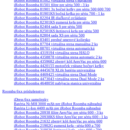
iRobot Roomba 81002 virtuálna stena s majákom
iRobot Roomba 81501 filtre pre sériu 500 - 3 ks
iRobot Roomba 81901 3x bočné kefky pre sériu 500 600 700
iRobot Roomba 81901KS bočná kefka po sériu 700 - 1 ks
iRobot Roomba 82204 IR diaľkové ovládanie
iRobot Roomba 82301KS gumená kefa pre sériu 500
iRobot Roomba 82404 sada S pre sériu 500
iRobot Roomba 82501KS štetinová kefa pre sériu 500
iRobot Roomba 82804 sada XS pre sériu 500
iRobot Roomba 83401 predné smerové koliesko
iRobot Roomba 87704 virtuálna stena manuálna 2 ks
iRobot Roomba 88701 virtuálna stena automatická
iRobot Roomba 4319194 virtuálna stena HALO
iRobot Roomba 4358878 virtuálna stena automatic 2 ks
iRobot Roomba 4359682 zberný kôš AeroVac po sériu 600
iRobot Roomba 4420155 motorček vrátane bočnej kefky
iRobot Roomba 4445678 XLife batéria univerzálna
iRobot Roomba 4469425 virtuálna stena Dual Mode
iRobot Roomba 4473043 virtuálna stena Dual Mode 2 ks
iRobot Roomba 4648050 nabíjacia stanica univerzálna
Roomba 6xx príslušenstvo
iDress 6xx samolepky
Batéria Ni-MH 3000 mAh pre iRobot Roomba náhradná
Batéria Li-Ion 4400 mAh pre iRobot Roomba náhradná
iRobot Roomba 20938 filtre AeroVac pre sériu 600 - 3 ks
iRobot Roomba 20938KS filter AeroVac pre sériu 600 - 1 ks
iRobot Roomba 21632 zberný kôš AeroVac po sériu 600
iRobot Roomba 21902G gumená kefa - séria 600 a 700
iRobot Roomba 21902S štetinová kefa - séria 600 a 700