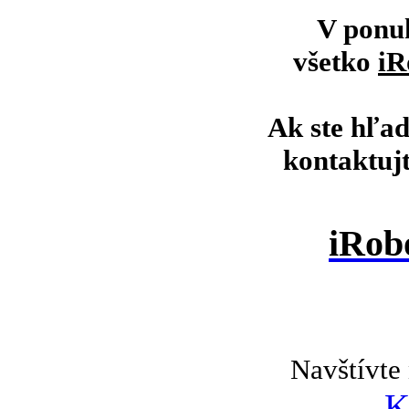
V ponu
všetko
iR
Ak ste hľad
kontaktuj
iRob
Navštívte 
K