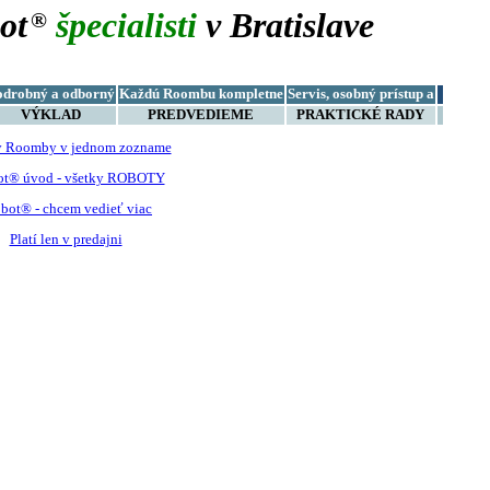
ot
špecialisti
v Bratislave
®
odrobný a odborný
Každú Roombu kompletne
Servis, osobný prístup a
VÝKLAD
PREDVEDIEME
PRAKTICKÉ RADY
y Roomby v jednom zozname
ot® úvod - všetky ROBOTY
bot® - chcem vedieť viac
Platí len v predajni