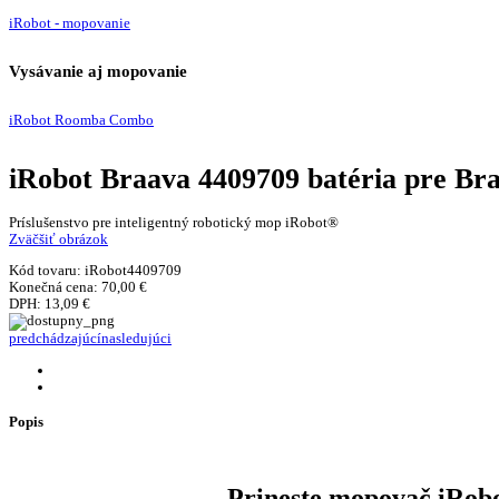
iRobot - mopovanie
Vysávanie aj mopovanie
iRobot Roomba Combo
iRobot Braava 4409709 batéria pre Br
Príslušenstvo pre inteligentný robotický mop iRobot®
Zväčšiť obrázok
Kód tovaru:
iRobot4409709
Konečná cena:
70,00 €
DPH:
13,09 €
predchádzajúcí
nasledujúci
Popis
Prineste mopovač iRobo