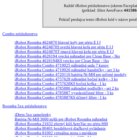
Každé iRobot príslušenstvo (okrem Faceplat
(príklad: filter AeroForce
441586
Pokiaľ predajca tento iRobot kód v názve pro
Combo príslušenstvo
iRobot Roomba 4624870 hlavné kefy pre sériu E I J
iRobot Roomba 4624870S svetlá hlavná kefa pre sériu E I J
iRobot Roomba 4624870T tmavá hlavná kefa pre sériu E I J
iRobot Roomba 4626194 vrecká náhradné pre Clean Base - 3ks
iRobot Roomba 4626194KS vrecko pre Clean Base - 1ks
iRobot Roomba Combo 4719025 náhradná sada 7 kusov
iRobot Roomba Combo 4719026 náhradné handričky - set 3 ks
iRobot Roomba Combo 4720110 batéria Ni-MH pre určené modely
iRobot Roomba Combo 4757628 náhradné bočné kefky - 3 ks
iRobot Roomba Combo 4757628KS bočná kefka - 1 ks
iRobot Roomba Combo 4785886 náhradné podložky - set 2 ks
iRobot Roomba Combo 4785887 vysokoúčinné filtre - 3 ks
iRobot Roomba Combo 4785887KS účinný filter - 1 ks
Roomba 5xx príslušenstvo
iDress 5xx samolepky
Batéria Ni-MH 3000 mAh pre iRobot Roomba náhradná
iRobot Roomba 21632 zberný kôš AeroVac po sériu 600
iRobot Roomba 80401 bezdrôtové diaľkové ovládanie
iRobot Roomba 81002 virtuálna stena s majákom