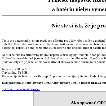
a batériu nielen vym
Nie ste si istí, že je 
Tento typ batérie má niektoré prednosti dôležité pre účely robotických zariaden
dôležité. Tieto vlastnosti vrátane dlhej životnosti garantuje len originál batéri
batérie, jej kapacita a ani jej životnosť. Iná batéria ako originál iRobot batéria 
Ni-MH batéria má prirodzený úbytok napätia a mala by byť teda stále pod prúdom.
Turbo Charge) vždy keď je to možné. Pokiaľ sa toto pravidlo nedodrží, môže sa ba
(rádovo waty). V prípade, že mopovač iRobot Braava nebude dlhšiu dobu používan
Kapacita: 2000 mAh
Typ batérie: Ni-MH
Doba nabíjania batérie: cca 4h (resp. 2h pri použití nabíjacej stanice Turbo Charg
Kompatibilita s iRobot Braava 380, iRobot Braava 380T a iRobot Braava 39
Späť na: Braava príslušenstvo
Ako spoznať OR