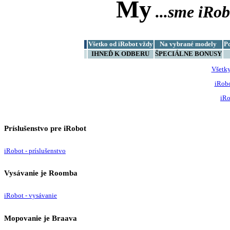
My
...sme
iRob
Všetko od iRobot vždy
Na vybrané modely
P
IHNEĎ K ODBERU
ŠPECIÁLNE BONUSY
Všetk
iRob
iRo
Príslušenstvo pre iRobot
iRobot - príslušenstvo
Vysávanie je Roomba
iRobot - vysávanie
Mopovanie je Braava