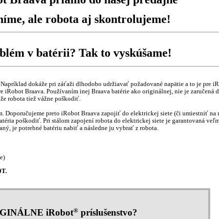
eníme,
ale robota aj skontrolujeme!
problém v batérii? Tak to vyskúšame!
í. Napríklad dokáže pri záťaži dlhodobo udržiavať požadované napätie a to je pre 
a pre iRobot Braava. Používaním inej Braava batérie ako originálnej, nie je zaručená
môže robota tiež vážne poškodiť.
 Doporučujeme preto iRobot Braava zapojiť do elektrickej siete (či umiestniť na 
téria poškodiť. Pri stálom zapojení robota do elektrickej siete je garantovaná veľ
ý, je potrebné batériu nabiť a následne ju vybrať z robota.
e)
0T.
®
IGINÁLNE iRobot
príslušenstvo?