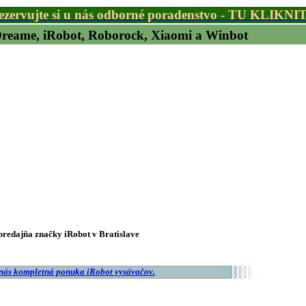
ezervujte si u nás odborné poradenstvo - TU KLIKNI
 Dreame, iRobot, Roborock, Xiaomi a Winbot
redajňa značky iRobot v Bratislave
 nás kompletná ponuka iRobot vysávačov.