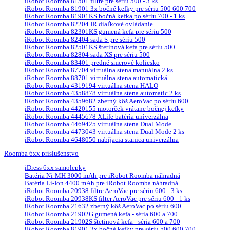
iRobot Roomba 81501 filtre pre sériu 500 - 3 ks
iRobot Roomba 81901 3x bočné kefky pre sériu 500 600 700
iRobot Roomba 81901KS bočná kefka po sériu 700 - 1 ks
iRobot Roomba 82204 IR diaľkové ovládanie
iRobot Roomba 82301KS gumená kefa pre sériu 500
iRobot Roomba 82404 sada S pre sériu 500
iRobot Roomba 82501KS štetinová kefa pre sériu 500
iRobot Roomba 82804 sada XS pre sériu 500
iRobot Roomba 83401 predné smerové koliesko
iRobot Roomba 87704 virtuálna stena manuálna 2 ks
iRobot Roomba 88701 virtuálna stena automatická
iRobot Roomba 4319194 virtuálna stena HALO
iRobot Roomba 4358878 virtuálna stena automatic 2 ks
iRobot Roomba 4359682 zberný kôš AeroVac po sériu 600
iRobot Roomba 4420155 motorček vrátane bočnej kefky
iRobot Roomba 4445678 XLife batéria univerzálna
iRobot Roomba 4469425 virtuálna stena Dual Mode
iRobot Roomba 4473043 virtuálna stena Dual Mode 2 ks
iRobot Roomba 4648050 nabíjacia stanica univerzálna
Roomba 6xx príslušenstvo
iDress 6xx samolepky
Batéria Ni-MH 3000 mAh pre iRobot Roomba náhradná
Batéria Li-Ion 4400 mAh pre iRobot Roomba náhradná
iRobot Roomba 20938 filtre AeroVac pre sériu 600 - 3 ks
iRobot Roomba 20938KS filter AeroVac pre sériu 600 - 1 ks
iRobot Roomba 21632 zberný kôš AeroVac po sériu 600
iRobot Roomba 21902G gumená kefa - séria 600 a 700
iRobot Roomba 21902S štetinová kefa - séria 600 a 700
iRobot Roomba 81901 3x bočné kefky pre sériu 500 600 700