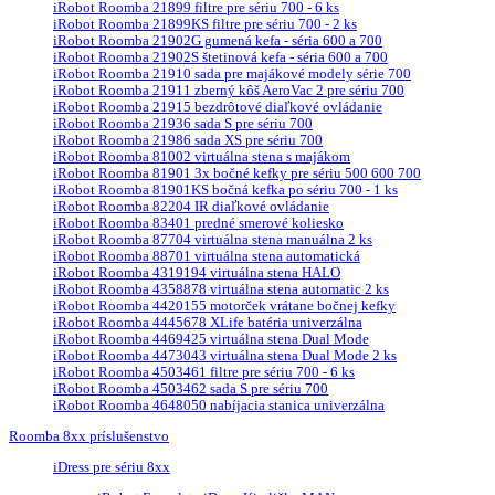
iRobot Roomba 21899 filtre pre sériu 700 - 6 ks
iRobot Roomba 21899KS filtre pre sériu 700 - 2 ks
iRobot Roomba 21902G gumená kefa - séria 600 a 700
iRobot Roomba 21902S štetinová kefa - séria 600 a 700
iRobot Roomba 21910 sada pre majákové modely série 700
iRobot Roomba 21911 zberný kôš AeroVac 2 pre sériu 700
iRobot Roomba 21915 bezdrôtové diaľkové ovládanie
iRobot Roomba 21936 sada S pre sériu 700
iRobot Roomba 21986 sada XS pre sériu 700
iRobot Roomba 81002 virtuálna stena s majákom
iRobot Roomba 81901 3x bočné kefky pre sériu 500 600 700
iRobot Roomba 81901KS bočná kefka po sériu 700 - 1 ks
iRobot Roomba 82204 IR diaľkové ovládanie
iRobot Roomba 83401 predné smerové koliesko
iRobot Roomba 87704 virtuálna stena manuálna 2 ks
iRobot Roomba 88701 virtuálna stena automatická
iRobot Roomba 4319194 virtuálna stena HALO
iRobot Roomba 4358878 virtuálna stena automatic 2 ks
iRobot Roomba 4420155 motorček vrátane bočnej kefky
iRobot Roomba 4445678 XLife batéria univerzálna
iRobot Roomba 4469425 virtuálna stena Dual Mode
iRobot Roomba 4473043 virtuálna stena Dual Mode 2 ks
iRobot Roomba 4503461 filtre pre sériu 700 - 6 ks
iRobot Roomba 4503462 sada S pre sériu 700
iRobot Roomba 4648050 nabíjacia stanica univerzálna
Roomba 8xx príslušenstvo
iDress pre sériu 8xx