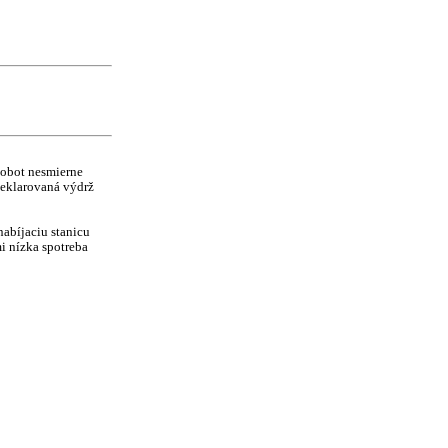
iRobot nesmierne
 deklarovaná výdrž
nabíjaciu stanicu
mi nízka spotreba