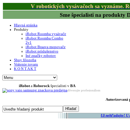
V robotických vysávačoch sa vyznáme. R
Sme špecialisti na produkty
Hlavná stránka
Produkty
iRobot Roomba vysávače
iRobot Roomba Combo
2v1
iRobot Braava mopovače
iRobot príslušenstvo
Iné značky robotov
Sbuy filozofia
Vrátenie tovaru
K O N T A K T
iRobot
a
Roborock
špecialisti v
BA
dôverujte profesionálom
Autorizovaná p
Už nehľadajte! U