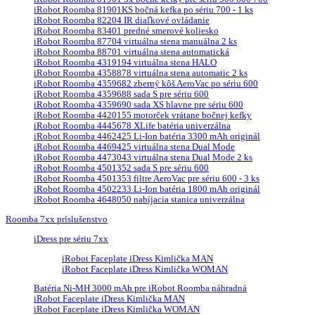
iRobot Roomba 81901KS bočná kefka po sériu 700 - 1 ks
iRobot Roomba 82204 IR diaľkové ovládanie
iRobot Roomba 83401 predné smerové koliesko
iRobot Roomba 87704 virtuálna stena manuálna 2 ks
iRobot Roomba 88701 virtuálna stena automatická
iRobot Roomba 4319194 virtuálna stena HALO
iRobot Roomba 4358878 virtuálna stena automatic 2 ks
iRobot Roomba 4359682 zberný kôš AeroVac po sériu 600
iRobot Roomba 4359688 sada S pre sériu 600
iRobot Roomba 4359690 sada XS hlavne pre sériu 600
iRobot Roomba 4420155 motorček vrátane bočnej kefky
iRobot Roomba 4445678 XLife batéria univerzálna
iRobot Roomba 4462425 Li-Ion batéria 3300 mAh originál
iRobot Roomba 4469425 virtuálna stena Dual Mode
iRobot Roomba 4473043 virtuálna stena Dual Mode 2 ks
iRobot Roomba 4501352 sada S pre sériu 600
iRobot Roomba 4501353 filtre AeroVac pre sériu 600 - 3 ks
iRobot Roomba 4502233 Li-Ion batéria 1800 mAh originál
iRobot Roomba 4648050 nabíjacia stanica univerzálna
Roomba 7xx príslušenstvo
iDress pre sériu 7xx
iRobot Faceplate iDress Kimlička MAN
iRobot Faceplate iDress Kimlička WOMAN
Batéria Ni-MH 3000 mAh pre iRobot Roomba náhradná
iRobot Faceplate iDress Kimlička MAN
iRobot Faceplate iDress Kimlička WOMAN