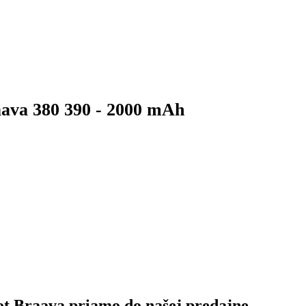
aava 380 390 - 2000 mAh
t Braava priamo do našej predajne