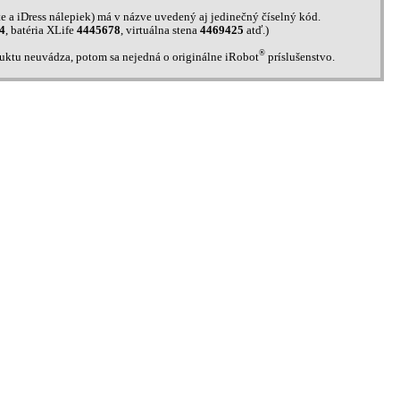
e a iDress nálepiek) má v názve uvedený aj jedinečný číselný kód.
4
, batéria XLife
4445678
, virtuálna stena
4469425
atď.)
®
duktu neuvádza, potom sa nejedná o originálne iRobot
príslušenstvo.