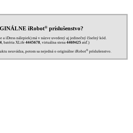
®
IGINÁLNE iRobot
príslušenstvo?
e a iDress nálepiek) má v názve uvedený aj jedinečný číselný kód.
4
, batéria XLife
4445678
, virtuálna stena
4469425
atď.)
®
duktu neuvádza, potom sa nejedná o originálne iRobot
príslušenstvo.