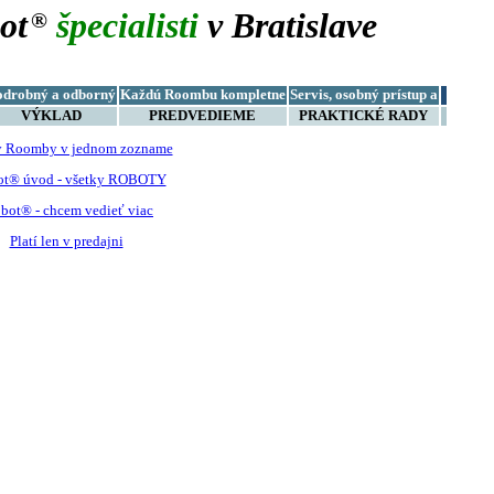
ot
špecialisti
v Bratislave
®
odrobný a odborný
Každú Roombu kompletne
Servis, osobný prístup a
VÝKLAD
PREDVEDIEME
PRAKTICKÉ RADY
y Roomby v jednom zozname
ot® úvod - všetky ROBOTY
bot® - chcem vedieť viac
Platí len v predajni