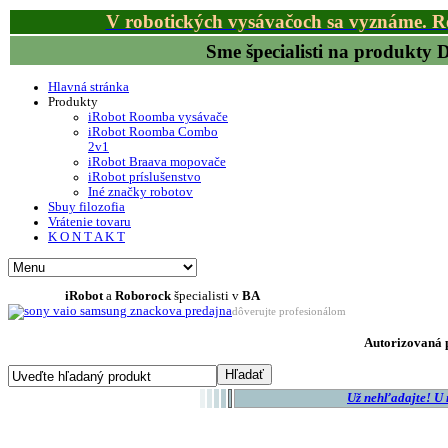
V robotických vysávačoch sa vyznáme. R
Sme špecialisti na produkty
Hlavná stránka
Produkty
iRobot Roomba vysávače
iRobot Roomba Combo
2v1
iRobot Braava mopovače
iRobot príslušenstvo
Iné značky robotov
Sbuy filozofia
Vrátenie tovaru
K O N T A K T
iRobot
a
Roborock
špecialisti v
BA
dôverujte profesionálom
Autorizovaná p
Už nehľadajte! U