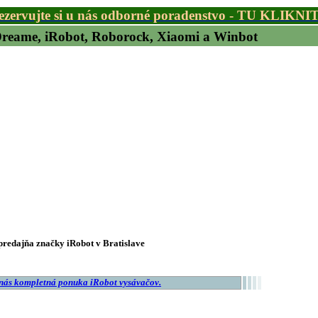
ezervujte si u nás odborné poradenstvo - TU KLIKNI
 Dreame, iRobot, Roborock, Xiaomi a Winbot
redajňa značky iRobot v Bratislave
 nás kompletná ponuka iRobot vysávačov.