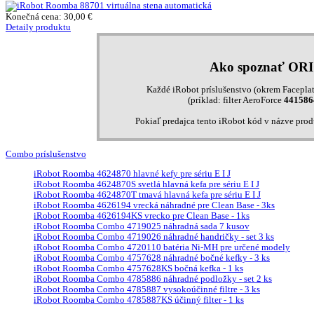
Konečná cena:
30,00 €
Detaily produktu
Ako spoznať OR
Každé iRobot príslušenstvo (okrem Faceplat
(príklad: filter AeroForce
441586
Pokiaľ predajca tento iRobot kód v názve pro
Combo príslušenstvo
iRobot Roomba 4624870 hlavné kefy pre sériu E I J
iRobot Roomba 4624870S svetlá hlavná kefa pre sériu E I J
iRobot Roomba 4624870T tmavá hlavná kefa pre sériu E I J
iRobot Roomba 4626194 vrecká náhradné pre Clean Base - 3ks
iRobot Roomba 4626194KS vrecko pre Clean Base - 1ks
iRobot Roomba Combo 4719025 náhradná sada 7 kusov
iRobot Roomba Combo 4719026 náhradné handričky - set 3 ks
iRobot Roomba Combo 4720110 batéria Ni-MH pre určené modely
iRobot Roomba Combo 4757628 náhradné bočné kefky - 3 ks
iRobot Roomba Combo 4757628KS bočná kefka - 1 ks
iRobot Roomba Combo 4785886 náhradné podložky - set 2 ks
iRobot Roomba Combo 4785887 vysokoúčinné filtre - 3 ks
iRobot Roomba Combo 4785887KS účinný filter - 1 ks