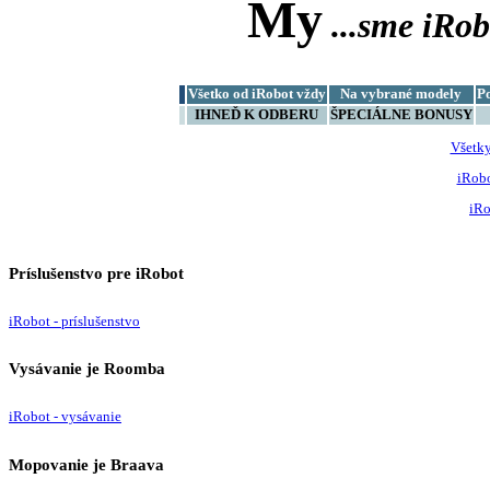
My
...sme
iRob
Všetko od iRobot vždy
Na vybrané modely
P
IHNEĎ K ODBERU
ŠPECIÁLNE BONUSY
Všetk
iRob
iRo
Príslušenstvo pre iRobot
iRobot - príslušenstvo
Vysávanie je Roomba
iRobot - vysávanie
Mopovanie je Braava