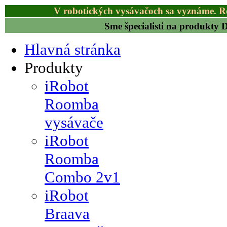
V robotických vysávačoch sa vyznáme. R
Sme špecialisti na produkty
Hlavná stránka
Produkty
iRobot
Roomba
vysávače
iRobot
Roomba
Combo 2v1
iRobot
Braava