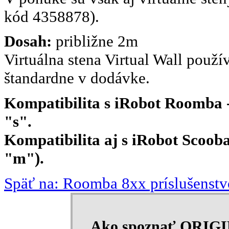
kód 4358878).
Dosah:
približne 2m
Virtuálna stena Virtual Wall použí
štandardne v dodávke.
Kompatibilita s iRobot Roomba - 
"s".
Kompatibilita aj s iRobot Scooba 
"m").
Späť na: Roomba 8xx príslušenstv
Ako spoznať ORIG