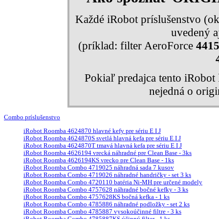
Každé iRobot príslušenstvo (ok
uvedený aj
(príklad: filter AeroForce
441
Pokiaľ predajca tento iRobo
nejedná o orig
Combo príslušenstvo
iRobot Roomba 4624870 hlavné kefy pre sériu E I J
iRobot Roomba 4624870S svetlá hlavná kefa pre sériu E I J
iRobot Roomba 4624870T tmavá hlavná kefa pre sériu E I J
iRobot Roomba 4626194 vrecká náhradné pre Clean Base - 3ks
iRobot Roomba 4626194KS vrecko pre Clean Base - 1ks
iRobot Roomba Combo 4719025 náhradná sada 7 kusov
iRobot Roomba Combo 4719026 náhradné handričky - set 3 ks
iRobot Roomba Combo 4720110 batéria Ni-MH pre určené modely
iRobot Roomba Combo 4757628 náhradné bočné kefky - 3 ks
iRobot Roomba Combo 4757628KS bočná kefka - 1 ks
iRobot Roomba Combo 4785886 náhradné podložky - set 2 ks
iRobot Roomba Combo 4785887 vysokoúčinné filtre - 3 ks
iRobot Roomba Combo 4785887KS účinný filter - 1 ks