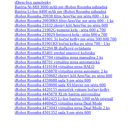
iDress 6xx samolepky
Batéria Ni-MH 3000 mAh pre iRobot Roomba náhradná
Batéria Li-Ion 4400 mAh pre iRobot Roomba náhradná
iRobot Roomba 20938 filtre AeroVac pre sériu 600 - 3 ks
iRobot Roomba 20938KS filter AeroVac pre sériu 600 - 1 ks
iRobot Roomba 21632 zberný kôš AeroVac po sériu 600
iRobot Roomba 21902G gumená kefa - séria 600 a 700
iRobot Roomba 21902S štetinová kefa - séria 600 a 700
iRobot Roomba 81901 3x bočné kefky pre sériu 500 600 700
iRobot Roomba 81901KS bočná kefka po sériu 700 - 1 ks
iRobot Roomba 82204 IR diaľkové ovládanie
iRobot Roomba 83401 predné smerové koliesko
iRobot Roomba 87704 virtuálna stena manuálna 2 ks
iRobot Roomba 88701 virtuálna stena automatická
iRobot Roomba 4319194 virtuálna stena HALO
iRobot Roomba 4358878 virtuálna stena automatic 2 ks
iRobot Roomba 4359682 zberný kôš AeroVac po sériu 600
iRobot Roomba 4359688 sada S pre sériu 600
iRobot Roomba 4359690 sada XS hlavne pre sériu 600
iRobot Roomba 4420155 motorček vrátane bočnej kefky
iRobot Roomba 4445678 XLife batéria univerzálna
iRobot Roomba 4462425 Li-Ion batéria 3300 mAh originál
iRobot Roomba 4469425 virtuálna stena Dual Mode
iRobot Roomba 4473043 virtuálna stena Dual Mode 2 ks
iRobot Roomba 4501352 sada S pre sériu 600
iRobot Roomba 4501353 filtre AeroVac pre sériu 600 - 3 ks
iRobot Roomba 4502233 Li-Ion batéria 1800 mAh originál
iRobot Roomba 4648050 nabíjacia stanica univerzálna
Roomba 7xx príslušenstvo