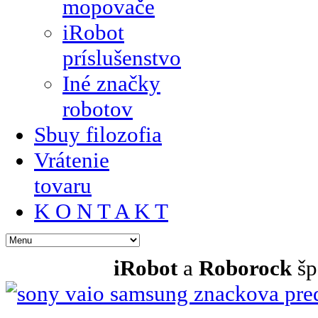
mopovače
iRobot
príslušenstvo
Iné značky
robotov
Sbuy filozofia
Vrátenie
tovaru
K O N T A K T
iRobot
a
Roborock
šp