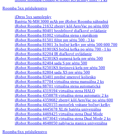
Roomba 5xx príslušenstvo
iDress 5xx samolepky
Batéria Ni-MH 3000 mAh pre iRobot Roomba náhradná
iRobot Roomba 21632 zberný kôš AeroVac po sériu 600
iRobot Roomba 80401 bezdrôtové diaľkové ovládanie
iRobot Roomba 81002 virtuálna stena s majákom
iRobot Roomba 81501 filtre pre sériu 500 - 3 ks
iRobot Roomba 81901 3x bočné kefky pre sériu 500 600 700
iRobot Roomba 81901KS bočná kefka po sériu 700 - 1 ks
iRobot Roomba 82204 IR diaľkové ovládanie
iRobot Roomba 82301KS gumená kefa pre sériu 500
iRobot Roomba 82404 sada S pre sériu 500
iRobot Roomba 82501KS štetinová kefa pre sériu 500
iRobot Roomba 82804 sada XS pre sériu 500
iRobot Roomba 83401 predné smerové koliesko
iRobot Roomba 87704 virtuálna stena manuálna 2 ks
iRobot Roomba 88701 virtuálna stena automatická
iRobot Roomba 4319194 virtuálna stena HALO
iRobot Roomba 4358878 virtuálna stena automatic 2 ks
iRobot Roomba 4359682 zberný kôš AeroVac po sériu 600
iRobot Roomba 4420155 motorček vrátane bočnej kefky
iRobot Roomba 4445678 XLife batéria univerzálna
iRobot Roomba 4469425 virtuálna stena Dual Mode
iRobot Roomba 4473043 virtuálna stena Dual Mode 2 ks
iRobot Roomba 4648050 nabíjacia stanica univerzálna
Roomba 6xx príslušenstvo