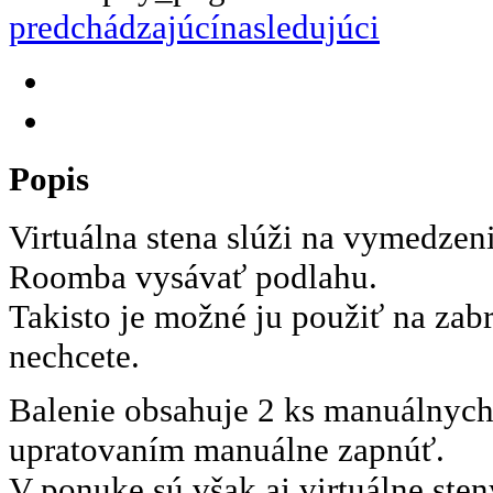
predchádzajúcí
nasledujúci
Popis
Virtuálna stena slúži na vymedzeni
Roomba vysávať podlahu.
Takisto je možné ju použiť na zab
nechcete.
Balenie obsahuje 2 ks manuálnych
upratovaním manuálne zapnúť.
V ponuke sú však aj virtuálne ste