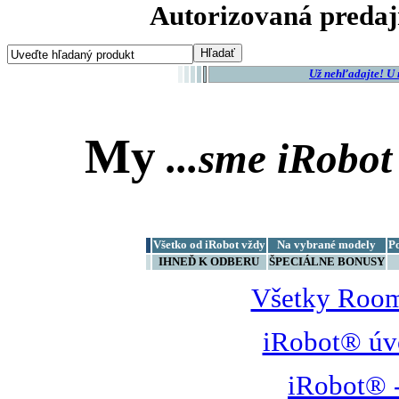
Autorizovaná predaj
Už nehľadajte! U
My
...sme
iRobot
Všetko od iRobot vždy
Na vybrané modely
P
IHNEĎ K ODBERU
ŠPECIÁLNE BONUSY
Všetky Room
iRobot® úv
iRobot® -