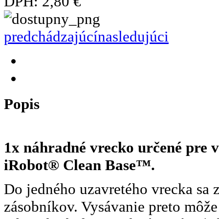
DPH:
2,80 €
predchádzajúcí
nasledujúci
Popis
1x náhradné vrecko určené pre v
iRobot® Clean Base™.
Do jedného uzavretého vrecka sa zm
zásobníkov. Vysávanie preto môže 