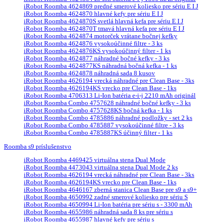
iRobot Roomba 4624869 predné smerové koliesko pre sériu E I J
iRobot Roomba 4624870 hlavné kefy pre sériu E I J
iRobot Roomba 4624870S svetlá hlavná kefa pre sériu E I J
iRobot Roomba 4624870T tmavá hlavná kefa pre sériu E I J
iRobot Roomba 4624874 motorček vrátane bočnej kefky
iRobot Roomba 4624876 vysokoúčinné filtre - 3 ks
iRobot Roomba 4624876KS vysokoúčinný filter - 1 ks
iRobot Roomba 4624877 náhradné bočné kefky - 3 ks
iRobot Roomba 4624877KS náhradná bočná kefka - 1 ks
iRobot Roomba 4624878 náhradná sada 8 kusov
iRobot Roomba 4626194 vrecká náhradné pre Clean Base - 3ks
iRobot Roomba 4626194KS vrecko pre Clean Base - 1ks
iRobot Roomba 4706313 Li-Ion batéria e-i-j 2210 mAh originál
iRobot Roomba Combo 4757628 náhradné bočné kefky - 3 ks
iRobot Roomba Combo 4757628KS bočná kefka - 1 ks
iRobot Roomba Combo 4785886 náhradné podložky - set 2 ks
iRobot Roomba Combo 4785887 vysokoúčinné filtre - 3 ks
iRobot Roomba Combo 4785887KS účinný filter - 1 ks
Roomba s9 príslušenstvo
iRobot Roomba 4469425 virtuálna stena Dual Mode
iRobot Roomba 4473043 virtuálna stena Dual Mode 2 ks
iRobot Roomba 4626194 vrecká náhradné pre Clean Base - 3ks
iRobot Roomba 4626194KS vrecko pre Clean Base - 1ks
iRobot Roomba 4646167 zberná stanica Clean Base pre s9 a s9+
iRobot Roomba 4650992 zadné smerové koliesko pre sériu S
iRobot Roomba 4650994 Li-Ion batéria pre sériu s - 3300 mAh
iRobot Roomba 4655986 náhradná sada 8 ks pre sériu s
iRobot Roomba 4655987 hlavné kefy pre sériu s