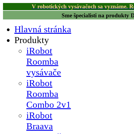
V robotických vysávačoch sa vyznáme. R
Sme špecialisti na produkty
Hlavná stránka
Produkty
iRobot
Roomba
vysávače
iRobot
Roomba
Combo 2v1
iRobot
Braava