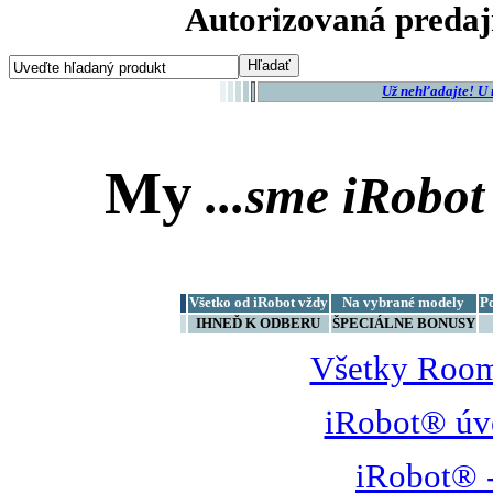
Autorizovaná predaj
Už nehľadajte! U
My
...sme
iRobot
Všetko od iRobot vždy
Na vybrané modely
P
IHNEĎ K ODBERU
ŠPECIÁLNE BONUSY
Všetky Room
iRobot® úv
iRobot® -