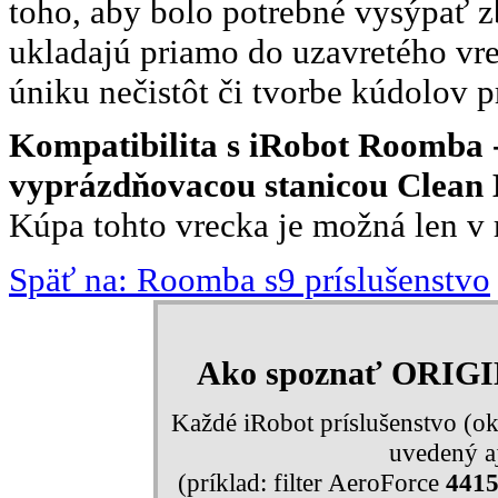
toho, aby bolo potrebné vysýpať z
ukladajú priamo do uzavretého vr
úniku nečistôt či tvorbe kúdolov p
Kompatibilita s iRobot Roomba - sé
vyprázdňovacou stanicou Clean 
Kúpa tohto vrecka je možná len v 
Späť na: Roomba s9 príslušenstvo
Ako spoznať ORIG
Každé iRobot príslušenstvo (ok
uvedený aj
(príklad: filter AeroForce
441