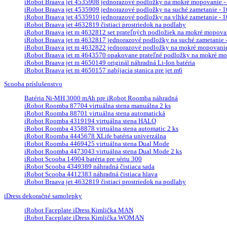
iRobot Braava jet 4535908 jednorazové podložky na mokré mopovanie - 
iRobot Braava jet 4535909 jednorazové podložky na suché zametanie - 10
iRobot Braava jet 4535910 jednorazové podložky na vlhké zametanie - 10
iRobot Braava jet 4632819 čistiaci prostriedok na podlahy
iRobot Braava jet m 4632812 set prateľných podložiek na mokré mopova
iRobot Braava jet m 4632817 jednorazové podložky na suché zametanie - 
iRobot Braava jet m 4632822 jednorazové podložky na mokré mopovanie 
iRobot Braava jet m 4643570 opakovane prateľné podložky na mokré mop
iRobot Braava jet m 4650149 originál náhradná Li-Ion batéria
iRobot Braava jet m 4650157 nabíjacia stanica pre jet m6
Scooba príslušenstvo
Batéria Ni-MH 3000 mAh pre iRobot Roomba náhradná
iRobot Roomba 87704 virtuálna stena manuálna 2 ks
iRobot Roomba 88701 virtuálna stena automatická
iRobot Roomba 4319194 virtuálna stena HALO
iRobot Roomba 4358878 virtuálna stena automatic 2 ks
iRobot Roomba 4445678 XLife batéria univerzálna
iRobot Roomba 4469425 virtuálna stena Dual Mode
iRobot Roomba 4473043 virtuálna stena Dual Mode 2 ks
iRobot Scooba 14904 batéria pre sériu 300
iRobot Scooba 4349389 náhradná čistiaca sada
iRobot Scooba 4412383 náhradná čistiaca hlava
iRobot Braava jet 4632819 čistiaci prostriedok na podlahy
iDress dekoračné samolepky
iRobot Faceplate iDress Kimlička MAN
iRobot Faceplate iDress Kimlička WOMAN