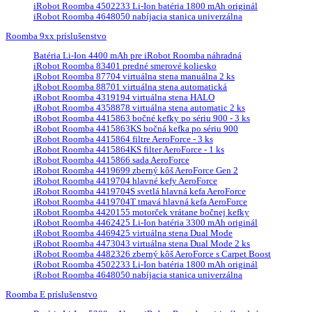
iRobot Roomba 4502233 Li-Ion batéria 1800 mAh originál
iRobot Roomba 4648050 nabíjacia stanica univerzálna
Roomba 9xx príslušenstvo
Batéria Li-Ion 4400 mAh pre iRobot Roomba náhradná
iRobot Roomba 83401 predné smerové koliesko
iRobot Roomba 87704 virtuálna stena manuálna 2 ks
iRobot Roomba 88701 virtuálna stena automatická
iRobot Roomba 4319194 virtuálna stena HALO
iRobot Roomba 4358878 virtuálna stena automatic 2 ks
iRobot Roomba 4415863 bočné kefky po sériu 900 - 3 ks
iRobot Roomba 4415863KS bočná kefka po sériu 900
iRobot Roomba 4415864 filtre AeroForce - 3 ks
iRobot Roomba 4415864KS filter AeroForce - 1 ks
iRobot Roomba 4415866 sada AeroForce
iRobot Roomba 4419699 zberný kôš AeroForce Gen 2
iRobot Roomba 4419704 hlavné kefy AeroForce
iRobot Roomba 4419704S svetlá hlavná kefa AeroForce
iRobot Roomba 4419704T tmavá hlavná kefa AeroForce
iRobot Roomba 4420155 motorček vrátane bočnej kefky
iRobot Roomba 4462425 Li-Ion batéria 3300 mAh originál
iRobot Roomba 4469425 virtuálna stena Dual Mode
iRobot Roomba 4473043 virtuálna stena Dual Mode 2 ks
iRobot Roomba 4482326 zberný kôš AeroForce s Carpet Boost
iRobot Roomba 4502233 Li-Ion batéria 1800 mAh originál
iRobot Roomba 4648050 nabíjacia stanica univerzálna
Roomba E príslušenstvo