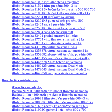
iRobot Roomba 81002 virtuálna stena s majákom
iRobot Roomba 81501 filtre pre sériu 500 - 3 ks
iRobot Roomba 81901 3x bočné kefky pre sériu 500 600 700
iRobot Roomba 81901KS bočná kefka po sériu 700 - 1 ks
iRobot Roomba 82204 IR diaľkové ovládanie
iRobot Roomba 82301KS gumená kefa pre sériu 500
iRobot Roomba 82404 sada S pre sériu 500
iRobot Roomba 82501KS štetinová kefa pre sériu 500
iRobot Roomba 82804 sada XS pre sériu 500
iRobot Roomba 83401 predné smerové koliesko
iRobot Roomba 87704 virtuálna stena manuálna 2 ks
iRobot Roomba 88701 virtuálna stena automatická
iRobot Roomba 4319194 virtuálna stena HALO
iRobot Roomba 4358878 virtuálna stena automatic 2 ks
iRobot Roomba 4359682 zberný kôš AeroVac po sériu 600
iRobot Roomba 4420155 motorček vrátane bočnej kefky
iRobot Roomba 4445678 XLife batéria univerzálna
iRobot Roomba 4469425 virtuálna stena Dual Mode
iRobot Roomba 4473043 virtuálna stena Dual Mode 2 ks
iRobot Roomba 4648050 nabíjacia stanica univerzálna
Roomba 6xx príslušenstvo
iDress 6xx samolepky
Batéria Ni-MH 3000 mAh pre iRobot Roomba náhradná
Batéria Li-Ion 4400 mAh pre iRobot Roomba náhradná
iRobot Roomba 20938 filtre AeroVac pre sériu 600 - 3 ks
iRobot Roomba 20938KS filter AeroVac pre sériu 600 - 1 ks
iRobot Roomba 21632 zberný kôš AeroVac po sériu 600
iRobot Roomba 21902G gumená kefa - séria 600 a 700