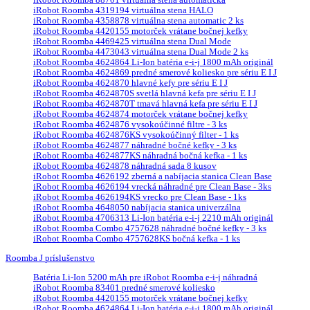
iRobot Roomba 88701 virtuálna stena automatická
iRobot Roomba 4319194 virtuálna stena HALO
iRobot Roomba 4358878 virtuálna stena automatic 2 ks
iRobot Roomba 4420155 motorček vrátane bočnej kefky
iRobot Roomba 4469425 virtuálna stena Dual Mode
iRobot Roomba 4473043 virtuálna stena Dual Mode 2 ks
iRobot Roomba 4624864 Li-Ion batéria e-i-j 1800 mAh originál
iRobot Roomba 4624869 predné smerové koliesko pre sériu E I J
iRobot Roomba 4624870 hlavné kefy pre sériu E I J
iRobot Roomba 4624870S svetlá hlavná kefa pre sériu E I J
iRobot Roomba 4624870T tmavá hlavná kefa pre sériu E I J
iRobot Roomba 4624874 motorček vrátane bočnej kefky
iRobot Roomba 4624876 vysokoúčinné filtre - 3 ks
iRobot Roomba 4624876KS vysokoúčinný filter - 1 ks
iRobot Roomba 4624877 náhradné bočné kefky - 3 ks
iRobot Roomba 4624877KS náhradná bočná kefka - 1 ks
iRobot Roomba 4624878 náhradná sada 8 kusov
iRobot Roomba 4626192 zberná a nabíjacia stanica Clean Base
iRobot Roomba 4626194 vrecká náhradné pre Clean Base - 3ks
iRobot Roomba 4626194KS vrecko pre Clean Base - 1ks
iRobot Roomba 4648050 nabíjacia stanica univerzálna
iRobot Roomba 4706313 Li-Ion batéria e-i-j 2210 mAh originál
iRobot Roomba Combo 4757628 náhradné bočné kefky - 3 ks
iRobot Roomba Combo 4757628KS bočná kefka - 1 ks
Roomba J príslušenstvo
Batéria Li-Ion 5200 mAh pre iRobot Roomba e-i-j náhradná
iRobot Roomba 83401 predné smerové koliesko
iRobot Roomba 4420155 motorček vrátane bočnej kefky
iRobot Roomba 4624864 Li-Ion batéria e-i-j 1800 mAh originál