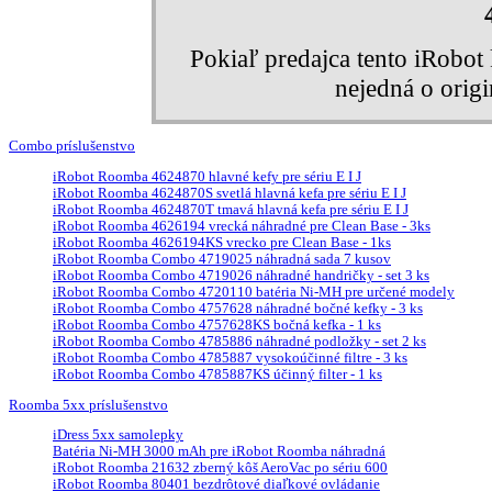
Pokiaľ predajca tento iRobo
nejedná o orig
Combo príslušenstvo
iRobot Roomba 4624870 hlavné kefy pre sériu E I J
iRobot Roomba 4624870S svetlá hlavná kefa pre sériu E I J
iRobot Roomba 4624870T tmavá hlavná kefa pre sériu E I J
iRobot Roomba 4626194 vrecká náhradné pre Clean Base - 3ks
iRobot Roomba 4626194KS vrecko pre Clean Base - 1ks
iRobot Roomba Combo 4719025 náhradná sada 7 kusov
iRobot Roomba Combo 4719026 náhradné handričky - set 3 ks
iRobot Roomba Combo 4720110 batéria Ni-MH pre určené modely
iRobot Roomba Combo 4757628 náhradné bočné kefky - 3 ks
iRobot Roomba Combo 4757628KS bočná kefka - 1 ks
iRobot Roomba Combo 4785886 náhradné podložky - set 2 ks
iRobot Roomba Combo 4785887 vysokoúčinné filtre - 3 ks
iRobot Roomba Combo 4785887KS účinný filter - 1 ks
Roomba 5xx príslušenstvo
iDress 5xx samolepky
Batéria Ni-MH 3000 mAh pre iRobot Roomba náhradná
iRobot Roomba 21632 zberný kôš AeroVac po sériu 600
iRobot Roomba 80401 bezdrôtové diaľkové ovládanie