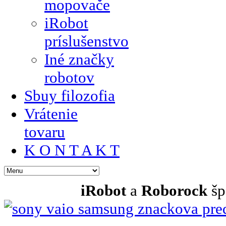
mopovače
iRobot
príslušenstvo
Iné značky
robotov
Sbuy filozofia
Vrátenie
tovaru
K O N T A K T
iRobot
a
Roborock
šp