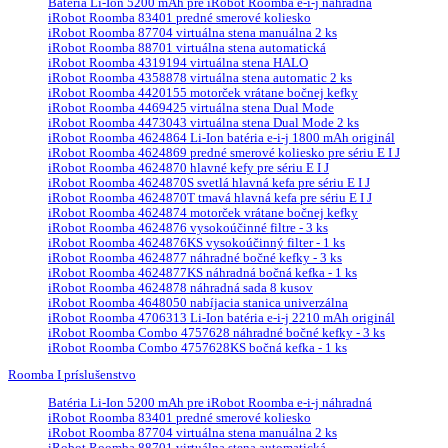
Batéria Li-Ion 5200 mAh pre iRobot Roomba e-i-j náhradná
iRobot Roomba 83401 predné smerové koliesko
iRobot Roomba 87704 virtuálna stena manuálna 2 ks
iRobot Roomba 88701 virtuálna stena automatická
iRobot Roomba 4319194 virtuálna stena HALO
iRobot Roomba 4358878 virtuálna stena automatic 2 ks
iRobot Roomba 4420155 motorček vrátane bočnej kefky
iRobot Roomba 4469425 virtuálna stena Dual Mode
iRobot Roomba 4473043 virtuálna stena Dual Mode 2 ks
iRobot Roomba 4624864 Li-Ion batéria e-i-j 1800 mAh originál
iRobot Roomba 4624869 predné smerové koliesko pre sériu E I J
iRobot Roomba 4624870 hlavné kefy pre sériu E I J
iRobot Roomba 4624870S svetlá hlavná kefa pre sériu E I J
iRobot Roomba 4624870T tmavá hlavná kefa pre sériu E I J
iRobot Roomba 4624874 motorček vrátane bočnej kefky
iRobot Roomba 4624876 vysokoúčinné filtre - 3 ks
iRobot Roomba 4624876KS vysokoúčinný filter - 1 ks
iRobot Roomba 4624877 náhradné bočné kefky - 3 ks
iRobot Roomba 4624877KS náhradná bočná kefka - 1 ks
iRobot Roomba 4624878 náhradná sada 8 kusov
iRobot Roomba 4648050 nabíjacia stanica univerzálna
iRobot Roomba 4706313 Li-Ion batéria e-i-j 2210 mAh originál
iRobot Roomba Combo 4757628 náhradné bočné kefky - 3 ks
iRobot Roomba Combo 4757628KS bočná kefka - 1 ks
Roomba I príslušenstvo
Batéria Li-Ion 5200 mAh pre iRobot Roomba e-i-j náhradná
iRobot Roomba 83401 predné smerové koliesko
iRobot Roomba 87704 virtuálna stena manuálna 2 ks