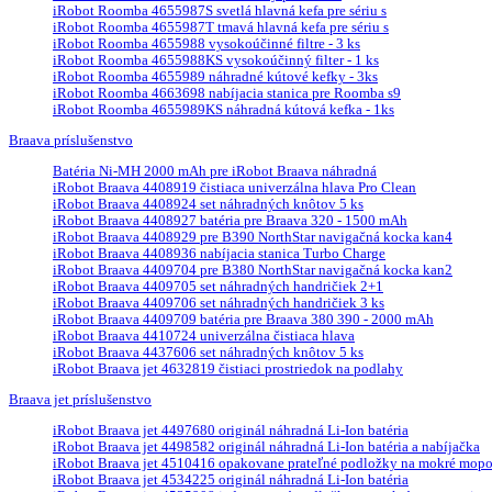
iRobot Roomba 4655987S svetlá hlavná kefa pre sériu s
iRobot Roomba 4655987T tmavá hlavná kefa pre sériu s
iRobot Roomba 4655988 vysokoúčinné filtre - 3 ks
iRobot Roomba 4655988KS vysokoúčinný filter - 1 ks
iRobot Roomba 4655989 náhradné kútové kefky - 3ks
iRobot Roomba 4663698 nabíjacia stanica pre Roomba s9
iRobot Roomba 4655989KS náhradná kútová kefka - 1ks
Braava príslušenstvo
Batéria Ni-MH 2000 mAh pre iRobot Braava náhradná
iRobot Braava 4408919 čistiaca univerzálna hlava Pro Clean
iRobot Braava 4408924 set náhradných knôtov 5 ks
iRobot Braava 4408927 batéria pre Braava 320 - 1500 mAh
iRobot Braava 4408929 pre B390 NorthStar navigačná kocka kan4
iRobot Braava 4408936 nabíjacia stanica Turbo Charge
iRobot Braava 4409704 pre B380 NorthStar navigačná kocka kan2
iRobot Braava 4409705 set náhradných handričiek 2+1
iRobot Braava 4409706 set náhradných handričiek 3 ks
iRobot Braava 4409709 batéria pre Braava 380 390 - 2000 mAh
iRobot Braava 4410724 univerzálna čistiaca hlava
iRobot Braava 4437606 set náhradných knôtov 5 ks
iRobot Braava jet 4632819 čistiaci prostriedok na podlahy
Braava jet príslušenstvo
iRobot Braava jet 4497680 originál náhradná Li-Ion batéria
iRobot Braava jet 4498582 originál náhradná Li-Ion batéria a nabíjačka
iRobot Braava jet 4510416 opakovane prateľné podložky na mokré mopova
iRobot Braava jet 4534225 originál náhradná Li-Ion batéria