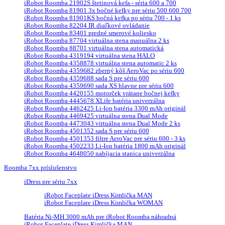
iRobot Roomba 21902S štetinová kefa - séria 600 a 700
iRobot Roomba 81901 3x bočné kefky pre sériu 500 600 700
iRobot Roomba 81901KS bočná kefka po sériu 700 - 1 ks
iRobot Roomba 82204 IR diaľkové ovládanie
iRobot Roomba 83401 predné smerové koliesko
iRobot Roomba 87704 virtuálna stena manuálna 2 ks
iRobot Roomba 88701 virtuálna stena automatická
iRobot Roomba 4319194 virtuálna stena HALO
iRobot Roomba 4358878 virtuálna stena automatic 2 ks
iRobot Roomba 4359682 zberný kôš AeroVac po sériu 600
iRobot Roomba 4359688 sada S pre sériu 600
iRobot Roomba 4359690 sada XS hlavne pre sériu 600
iRobot Roomba 4420155 motorček vrátane bočnej kefky
iRobot Roomba 4445678 XLife batéria univerzálna
iRobot Roomba 4462425 Li-Ion batéria 3300 mAh originál
iRobot Roomba 4469425 virtuálna stena Dual Mode
iRobot Roomba 4473043 virtuálna stena Dual Mode 2 ks
iRobot Roomba 4501352 sada S pre sériu 600
iRobot Roomba 4501353 filtre AeroVac pre sériu 600 - 3 ks
iRobot Roomba 4502233 Li-Ion batéria 1800 mAh originál
iRobot Roomba 4648050 nabíjacia stanica univerzálna
Roomba 7xx príslušenstvo
iDress pre sériu 7xx
iRobot Faceplate iDress Kimlička MAN
iRobot Faceplate iDress Kimlička WOMAN
Batéria Ni-MH 3000 mAh pre iRobot Roomba náhradná
iRobot Faceplate iDress Kimlička MAN