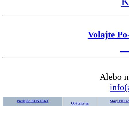
K
Volajte Po
K
Alebo n
info(
Predajňa KONTAKT
Sbuy FILO
Opýtajte sa