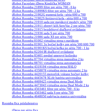
iRobot Faceplate iDress Kimlička WOMAN
iRobot Roomba 21899 filtre pre sériu 700 - 6 ks
iRobot Roomba 21899KS filtre pre sériu 700 - 2 ks
iRobot Roomba 21902G gumená kefa - séria 600 a 700
iRobot Roomba 21902S štetinová kefa - séria 600 a 700
iRobot Roomba 21910 sada pre majákové modely série 700
iRobot Roomba 21911 zberný kôš AeroVac 2 pre sériu 700
iRobot Roomba 21915 bezdrôtové diaľkové ovládanie
iRobot Roomba 21936 sada S pre sériu 700
iRobot Roomba 21986 sada XS pre sériu 700
iRobot Roomba 81002 virtuálna stena s majákom
iRobot Roomba 81901 3x bočné kefky pre sériu 500 600 700
iRobot Roomba 81901KS bočná kefka po sériu 700 - 1 ks
iRobot Roomba 82204 IR diaľkové ovládanie
iRobot Roomba 83401 predné smerové koliesko
iRobot Roomba 87704 virtuálna stena manuálna 2 ks
iRobot Roomba 88701 virtuálna stena automatická
iRobot Roomba 4319194 virtuálna stena HALO
iRobot Roomba 4358878 virtuálna stena automatic 2 ks
iRobot Roomba 4420155 motorček vrátane bočnej kefky
iRobot Roomba 4445678 XLife batéria univerzálna
iRobot Roomba 4469425 virtuálna stena Dual Mode
iRobot Roomba 4473043 virtuálna stena Dual Mode 2 ks
iRobot Roomba 4503461 filtre pre sériu 700 - 6 ks
iRobot Roomba 4503462 sada S pre sériu 700
iRobot Roomba 4648050 nabíjacia stanica univerzálna
Roomba 8xx príslušenstvo
iDress pre sériu 8xx