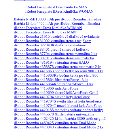
iRobot Faceplate iDress Kimlička MAN
iRobot Faceplate iDress Kimlička WOMAN
Batéria Ni-MH 3000 mAh pre iRobot Roomba náhradná
Batéria Li-Ion 4400 mAh pre iRobot Roomba náhradná
iRobot Faceplate iDress Kimlička WOMAN
iRobot Faceplate iDress Kimlička MAN
iRobot Roomba 21915 bezdrôtové diaľkové ovládanie
iRobot Roomba 81002 virtuálna stena s majákom
iRobot Roomba 82204 IR diaľkové ovládanie
iRobot Roomba 83401 predné smerové koliesko
iRobot Roomba 87704 virtuálna stena manuálna 2 ks
iRobot Roomba 88701 virtuálna stena automatická
iRobot Roomba 4319194 virtuálna stena HALO
iRobot Roomba 4358878 virtuálna stena automatic 2 ks
iRobot Roomba 4415863 bočné kefky po sériu 900 - 3 ks
iRobot Roomba 4415863KS bočná kefka po sériu 900
iRobot Roomba 4415864 filtre AeroForce - 3 ks
iRobot Roomba 4415864KS filter AeroForce - 1 ks
iRobot Roomba 4415866 sada AeroForce
iRobot Roomba 4419699 zberný kôš AeroForce Gen 2
iRobot Roomba 4419704 hlavné kefy AeroForce
iRobot Roomba 4419704S svetlá hlavná kefa AeroForce
iRobot Roomba 4419704T tmavá hlavná kefa AeroForce
iRobot Roomba 4420155 motorček vrátane bočnej kefky
iRobot Roomba 4445678 XLife batéria univerzálna
iRobot Roomba 4462425 Li-Ion batéria 3300 mAh originál
iRobot Roomba 4469425 virtuálna stena Dual Mode
iRobot Roomba 4473043 virtuálna stena Dual Mode 2 ks