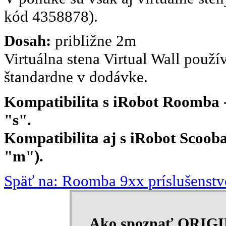
kód 4358878).
Dosah:
približne 2m
Virtuálna stena Virtual Wall použí
štandardne v dodávke.
Kompatibilita s iRobot Roomba - 
"s".
Kompatibilita aj s iRobot Scooba 
"m").
Späť na: Roomba 9xx príslušenstv
Ako spoznať ORIG