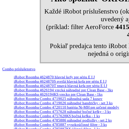
Každé iRobot príslušenstvo (ok
uvedený aj
(príklad: filter AeroForce
441
Pokiaľ predajca tento iRobo
nejedná o orig
Combo príslušenstvo
iRobot Roomba 4624870 hlavné kefy pre sériu E I J
iRobot Roomba 4624870S svetlá hlavná kefa pre sériu E I J
iRobot Roomba 4624870T tmavá hlavná kefa pre sériu E I J
iRobot Roomba 4626194 vrecká náhradné pre Clean Base - 3ks
iRobot Roomba 4626194KS vrecko pre Clean Base - 1ks
iRobot Roomba Combo 4719025 náhradná sada 7 kusov
iRobot Roomba Combo 4719026 náhradné handričky - set 3 ks
iRobot Roomba Combo 4720110 batéria Ni-MH pre určené modely
iRobot Roomba Combo 4757628 náhradné bočné kefky - 3 ks
iRobot Roomba Combo 4757628KS bočná kefka - 1 ks
iRobot Roomba Combo 4785886 náhradné podložky - set 2 ks
iRobot Roomba Combo 4785887 vysokoúčinné filtre - 3 ks
iRobot Roomba Combo 4785887KS účinný filter - 1 ks