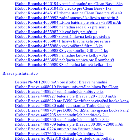
iRobot Roomba 4626194 vrecká náhradné pre Clean Base - 3ks
iRobot Roomba 4626194KS vrecko pre Clean Base - 1ks
iRobot Roomba 4646167 zberná stanica Clean Base pre s9 a s9+
iRobot Roomba 4650992 zadné smerové koliesko pre sériu S
iRobot Roomba 4650994 Li-Ion batéria pre sériu s - 3300 mAh
iRobot Roomba 4655986 náhradná sada 8 ks pre sériu s
iRobot Roomba 4655987 hlavné kefy pre sériu s
iRobot Roomba 4655987S svetlá hlavná kefa pre sériu s
iRobot Roomba 4655987T tmavá hlavná kefa pre sériu s
iRobot Roomba 4655988 vysokoúčinné filtre - 3 ks
iRobot Roomba 4655988KS vysokoúčinný filter - 1 ks
iRobot Roomba 4655989 náhradné kútové kefky - 3ks
iRobot Roomba 4663698 nabíjacia stanica pre Roomba s9
iRobot Roomba 4655989KS náhradná kútová kefka - 1ks
Braava príslušenstvo
Batéria Ni-MH 2000 mAh pre iRobot Braava náhradná
iRobot Braava 4408919 čistiaca univerzálna hlava Pro Clean
iRobot Braava 4408924 set náhradných knôtov 5 ks
iRobot Braava 4408927 batéria pre Braava 320 - 1500 mAh
iRobot Braava 4408929 pre B390 NorthStar navigačná kocka kan4
iRobot Braava 4408936 nabíjacia stanica Turbo Charge
iRobot Braava 4409704 pre B380 NorthStar navigačná kocka kan2
iRobot Braava 4409705 set náhradných handričiek 2+1
iRobot Braava 4409706 set náhradných handričiek 3 ks
iRobot Braava 4409709 batéria pre Braava 380 390 - 2000 mAh
iRobot Braava 4410724 univerzálna čistiaca hlava
iRobot Braava 4437606 set náhradných knôtov 5 ks
iRobot Braava jet 4632819 čistiaci prostriedok na podlahy