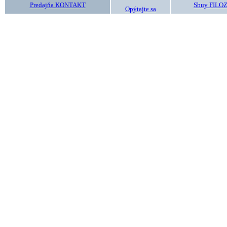
Predajňa KONTAKT
Sbuy FILO
Opýtajte sa