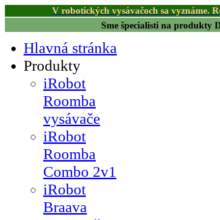
V robotických vysávačoch sa vyznáme. R
Sme špecialisti na produkty
Hlavná stránka
Produkty
iRobot
Roomba
vysávače
iRobot
Roomba
Combo 2v1
iRobot
Braava