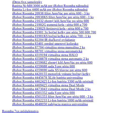
iDress 6xx samolepky
Batéria Ni-MH 3000 mAh pre iRobot Roomba náhradná
Batéria Li-Ion 4400 mAh pre iRobot Roomba náhradná
iRobot Roomba 20938 filtre AeroVac pre sériu 600 - 3 ks
iRobot Roomba 20938KS filter AeroVac pre sériu 600 - 1 ks
iRobot Roomba 21632 zberný kôš AeroVac po sériu 600
iRobot Roomba 21902G gumená kefa - séria 600 a 700
iRobot Roomba 21902S štetinová kefa - séria 600 a 700
iRobot Roomba 81901 3x bočné kefky pre sériu 500 600 700
iRobot Roomba 81901KS bočná kefka po sériu 700 - 1 ks
iRobot Roomba 82204 IR diaľkové ovládanie
iRobot Roomba 83401 predné smerové koliesko
iRobot Roomba 87704 virtuálna stena manuálna 2 ks
iRobot Roomba 88701 virtuálna stena automatická
iRobot Roomba 4319194 virtuálna stena HALO
iRobot Roomba 4358878 virtuálna stena automatic 2 ks
iRobot Roomba 4359682 zberný kôš AeroVac po sériu 600
iRobot Roomba 4359688 sada S pre sériu 600
iRobot Roomba 4359690 sada XS hlavne pre sériu 600
iRobot Roomba 4420155 motorček vrátane bočnej kefky
iRobot Roomba 4445678 XLife batéria univerzálna
iRobot Roomba 4462425 Li-Ion batéria 3300 mAh originál
iRobot Roomba 4469425 virtuálna stena Dual Mode
iRobot Roomba 4473043 virtuálna stena Dual Mode 2 ks
iRobot Roomba 4501352 sada S pre sériu 600
iRobot Roomba 4501353 filtre AeroVac pre sériu 600 - 3 ks
iRobot Roomba 4502233 Li-Ion batéria 1800 mAh originál
iRobot Roomba 4648050 nabíjacia stanica univerzálna
Roomba 7xx príslušenstvo