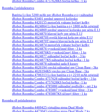
iRobot Roomba Combo 4757628KS bočná kefka - 1 ks
Roomba J príslušenstvo
Batéria Li-Ion 5200 mAh pre iRobot Roomba e-i-j náhradná
iRobot Roomba 83401 predné smerové koliesko
iRobot Roomba 4420155 motorček vrátane bočnej kefky
iRobot Roomba 4624864 Li-Ion batéria e-i-j 1800 mAh originál
iRobot Roomba 4624869 predné smerové koliesko pre sériu E I J
iRobot Roomba 4624870 hlavné kefy pre sériu E I J
iRobot Roomba 4624870S svetlá hlavná kefa pre sériu E I J
iRobot Roomba 4624870T tmavá hlavná kefa pre sériu E I J
iRobot Roomba 4624874 motorček vrátane bočnej kefky
iRobot Roomba 4624876 vysokoúčinné filtre - 3 ks
iRobot Roomba 4624876KS vysokoúčinný filter - 1 ks
iRobot Roomba 4624877 náhradné bočné kefky - 3 ks
iRobot Roomba 4624877KS náhradná bočná kefka - 1 ks
iRobot Roomba 4624878 náhradná sada 8 kusov
iRobot Roomba 4626194 vrecká náhradné pre Clean Base - 3ks
iRobot Roomba 4626194KS vrecko pre Clean Base - 1ks
iRobot Roomba 4706313 Li-Ion batéria e-i-j 2210 mAh originál
iRobot Roomba Combo 4757628 náhradné bočné kefky - 3 ks
iRobot Roomba Combo 4757628KS bočná kefka - 1 ks
iRobot Roomba Combo 4785886 náhradné podložky - set 2 ks
iRobot Roomba Combo 4785887 vysokoúčinné filtre - 3 ks
iRobot Roomba Combo 4785887KS účinný filter - 1 ks
Roomba s9 príslušenstvo
iRobot Roomba 4469425 virtuálna stena Dual Mode
iRobot Roomba 4473043 virtuálna stena Dual Mode 2 ks