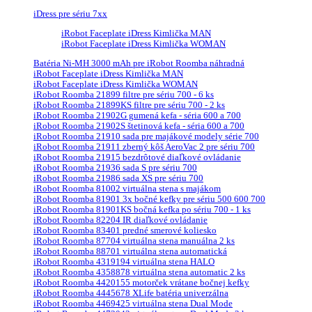
iDress pre sériu 7xx
iRobot Faceplate iDress Kimlička MAN
iRobot Faceplate iDress Kimlička WOMAN
Batéria Ni-MH 3000 mAh pre iRobot Roomba náhradná
iRobot Faceplate iDress Kimlička MAN
iRobot Faceplate iDress Kimlička WOMAN
iRobot Roomba 21899 filtre pre sériu 700 - 6 ks
iRobot Roomba 21899KS filtre pre sériu 700 - 2 ks
iRobot Roomba 21902G gumená kefa - séria 600 a 700
iRobot Roomba 21902S štetinová kefa - séria 600 a 700
iRobot Roomba 21910 sada pre majákové modely série 700
iRobot Roomba 21911 zberný kôš AeroVac 2 pre sériu 700
iRobot Roomba 21915 bezdrôtové diaľkové ovládanie
iRobot Roomba 21936 sada S pre sériu 700
iRobot Roomba 21986 sada XS pre sériu 700
iRobot Roomba 81002 virtuálna stena s majákom
iRobot Roomba 81901 3x bočné kefky pre sériu 500 600 700
iRobot Roomba 81901KS bočná kefka po sériu 700 - 1 ks
iRobot Roomba 82204 IR diaľkové ovládanie
iRobot Roomba 83401 predné smerové koliesko
iRobot Roomba 87704 virtuálna stena manuálna 2 ks
iRobot Roomba 88701 virtuálna stena automatická
iRobot Roomba 4319194 virtuálna stena HALO
iRobot Roomba 4358878 virtuálna stena automatic 2 ks
iRobot Roomba 4420155 motorček vrátane bočnej kefky
iRobot Roomba 4445678 XLife batéria univerzálna
iRobot Roomba 4469425 virtuálna stena Dual Mode