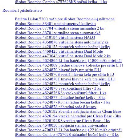
iRobot Roomba Combo 4757628KS bočná kefka - 1 ks
Roomba I príslušenstvo
Batéria Li-Ion 5200 mAh pre iRobot Roomba e-i-j náhradná
iRobot Roomba 83401 predné smerové koliesko
iRobot Roomba 87704 virtuálna stena manuálna 2 ks
iRobot Roomba 88701 virtuálna stena automatická
iRobot Roomba 4319194 virtuálna stena HALO
iRobot Roomba 4358878 virtuálna stena automatic 2 ks
iRobot Roomba 4420155 motorček vrátane bočnej kefky
iRobot Roomba 4469425 virtuálna stena Dual Mode
iRobot Roomba 4473043 virtuálna stena Dual Mode 2 ks
iRobot Roomba 4624864 Li-Ion batéria e-i-j 1800 mAh originál
iRobot Roomba 4624869 predné smerové koliesko pre sériu E I J
iRobot Roomba 4624870 hlavné kefy pre sériu E I J
iRobot Roomba 4624870S svetlá hlavná kefa pre sériu E I J
iRobot Roomba 4624870T tmavá hlavná kefa pre sériu E I J
iRobot Roomba 4624874 motorček vrátane bočnej kefky
iRobot Roomba 4624876 vysokoúčinné filtre - 3 ks
iRobot Roomba 4624876KS vysokoúčinný filter - 1 ks
iRobot Roomba 4624877 náhradné bočné kefky - 3 ks
iRobot Roomba 4624877KS náhradná bočná kefka - 1 ks
iRobot Roomba 4624878 náhradná sada 8 kusov
iRobot Roomba 4626192 zberná a nabíjacia stanica Clean Base
iRobot Roomba 4626194 vrecká náhradné pre Clean Base - 3ks
iRobot Roomba 4626194KS vrecko pre Clean Base - 1ks
iRobot Roomba 4648050 nabíjacia stanica univerzálna
iRobot Roomba 4706313 Li-Ion batéria e-i-j 2210 mAh originál
iRobot Roomba Combo 4757628 náhradné bočné kefky - 3 ks