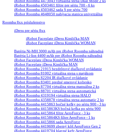
iRobot Roomba 4473043 virtuálna stena Dual Mode 2 ks
iRobot Roomba 4503461 filtre pre sériu 700 - 6 ks
iRobot Roomba 4503462 sada S pre sériu 700
iRobot Roomba 4648050 nabíjacia stanica univerzálna
Roomba 8xx príslušenstvo
iDress pre sériu 8xx
iRobot Faceplate iDress Kimlička MAN
iRobot Faceplate iDress Kimlička WOMAN
Batéria Ni-MH 3000 mAh pre iRobot Roomba náhradná
Batéria Li-Ion 4400 mAh pre iRobot Roomba náhradná
iRobot Faceplate iDress Kimlička WOMAN
iRobot Faceplate iDress Kimlička MAN
iRobot Roomba 21915 bezdrôtové diaľkové ovládanie
iRobot Roomba 81002 virtuálna stena s majákom
iRobot Roomba 82204 IR diaľkové ovládanie
iRobot Roomba 83401 predné smerové koliesko
iRobot Roomba 87704 virtuálna stena manuálna 2 ks
iRobot Roomba 88701 virtuálna stena automatická
iRobot Roomba 4319194 virtuálna stena HALO
iRobot Roomba 4358878 virtuálna stena automatic 2 ks
iRobot Roomba 4415863 bočné kefky po sériu 900 - 3 ks
iRobot Roomba 4415863KS bočná kefka po sériu 900
iRobot Roomba 4415864 filtre AeroForce - 3 ks
iRobot Roomba 4415864KS filter AeroForce - 1 ks
iRobot Roomba 4415866 sada AeroForce
iRobot Roomba 4419699 zberný kôš AeroForce Gen 2
iRobot Roomba 4419704 hlavné kefy AeroForce