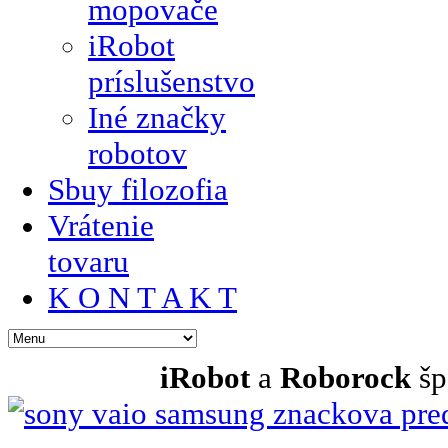
mopovače
iRobot
príslušenstvo
Iné značky
robotov
Sbuy filozofia
Vrátenie
tovaru
K O N T A K T
iRobot
a
Roborock
šp