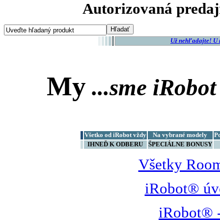
Autorizovaná predaj
Už nehľadajte! U
My
...sme
iRobot
Všetko od iRobot vždy
Na vybrané modely
P
IHNEĎ K ODBERU
ŠPECIÁLNE BONUSY
Všetky Room
iRobot® úv
iRobot® -