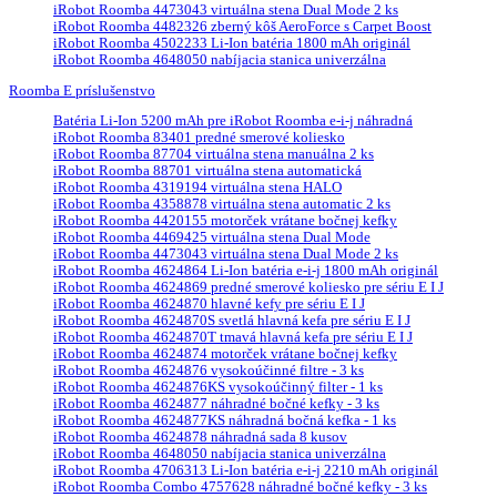
iRobot Roomba 4473043 virtuálna stena Dual Mode 2 ks
iRobot Roomba 4482326 zberný kôš AeroForce s Carpet Boost
iRobot Roomba 4502233 Li-Ion batéria 1800 mAh originál
iRobot Roomba 4648050 nabíjacia stanica univerzálna
Roomba E príslušenstvo
Batéria Li-Ion 5200 mAh pre iRobot Roomba e-i-j náhradná
iRobot Roomba 83401 predné smerové koliesko
iRobot Roomba 87704 virtuálna stena manuálna 2 ks
iRobot Roomba 88701 virtuálna stena automatická
iRobot Roomba 4319194 virtuálna stena HALO
iRobot Roomba 4358878 virtuálna stena automatic 2 ks
iRobot Roomba 4420155 motorček vrátane bočnej kefky
iRobot Roomba 4469425 virtuálna stena Dual Mode
iRobot Roomba 4473043 virtuálna stena Dual Mode 2 ks
iRobot Roomba 4624864 Li-Ion batéria e-i-j 1800 mAh originál
iRobot Roomba 4624869 predné smerové koliesko pre sériu E I J
iRobot Roomba 4624870 hlavné kefy pre sériu E I J
iRobot Roomba 4624870S svetlá hlavná kefa pre sériu E I J
iRobot Roomba 4624870T tmavá hlavná kefa pre sériu E I J
iRobot Roomba 4624874 motorček vrátane bočnej kefky
iRobot Roomba 4624876 vysokoúčinné filtre - 3 ks
iRobot Roomba 4624876KS vysokoúčinný filter - 1 ks
iRobot Roomba 4624877 náhradné bočné kefky - 3 ks
iRobot Roomba 4624877KS náhradná bočná kefka - 1 ks
iRobot Roomba 4624878 náhradná sada 8 kusov
iRobot Roomba 4648050 nabíjacia stanica univerzálna
iRobot Roomba 4706313 Li-Ion batéria e-i-j 2210 mAh originál
iRobot Roomba Combo 4757628 náhradné bočné kefky - 3 ks