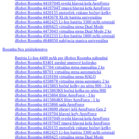
iRobot Roomba 4419704S svetlá hlavná kefa AeroForce
iRobot Roomba 4419704T tmavá hlavná kefa AeroForce
iRobot Roomba 4420155 motorček vrátane bočnej kefky
iRobot Roomba 4445678 XLife batéria univerzálna
iRobot Roomba 4462425 Li-Ion batéria 3300 mAh originál
iRobot Roomba 4469425 virtuálna stena Dual Mode
iRobot Roomba 4473043 virtuálna stena Dual Mode 2 ks
iRobot Roomba 4502233 Li-Ion batéria 1800 mAh originál
iRobot Roomba 4648050 nabíjacia stanica univerzálna
Roomba 9xx príslušenstvo
Batéria Li-Ion 4400 mAh pre iRobot Roomba náhradná
iRobot Roomba 83401 predné smerové koliesko
iRobot Roomba 87704 virtuálna stena manuálna 2 ks
iRobot Roomba 88701 virtuálna stena automatická
iRobot Roomba 4319194 virtuálna stena HALO
iRobot Roomba 4358878 virtuálna stena automatic 2 ks
iRobot Roomba 4415863 bočné kefky po sériu 900 - 3 ks
iRobot Roomba 4415863KS bočná kefka po sériu 900
iRobot Roomba 4415864 filtre AeroForce - 3 ks
iRobot Roomba 4415864KS filter AeroForce - 1 ks
iRobot Roomba 4415866 sada AeroForce
iRobot Roomba 4419699 zberný kôš AeroForce Gen 2
iRobot Roomba 4419704 hlavné kefy AeroForce
iRobot Roomba 4419704S svetlá hlavná kefa AeroForce
iRobot Roomba 4419704T tmavá hlavná kefa AeroForce
iRobot Roomba 4420155 motorček vrátane bočnej kefky
iRobot Roomba 4462425 Li-Ion batéria 3300 mAh originál
iRobot Roomba 4469425 virtuálna stena Dual Mode