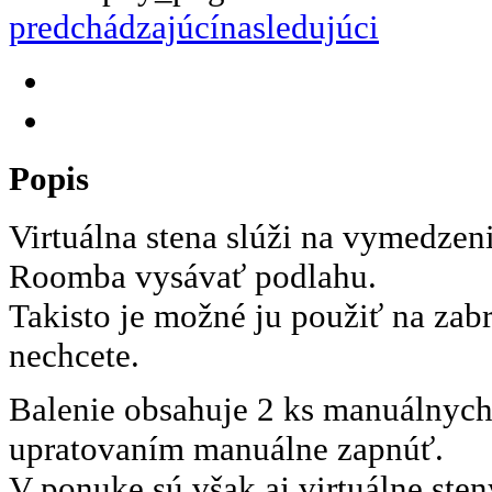
predchádzajúcí
nasledujúci
Popis
Virtuálna stena slúži na vymedzeni
Roomba vysávať podlahu.
Takisto je možné ju použiť na zab
nechcete.
Balenie obsahuje 2 ks manuálnych
upratovaním manuálne zapnúť.
V ponuke sú však aj virtuálne ste