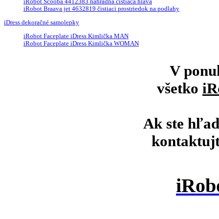
iRobot Scooba 4412383 náhradná čistiaca hlava
iRobot Braava jet 4632819 čistiaci prostriedok na podlahy
iDress dekoračné samolepky
iRobot Faceplate iDress Kimlička MAN
iRobot Faceplate iDress Kimlička WOMAN
V ponu
všetko
iR
Ak ste hľad
kontaktuj
iRob