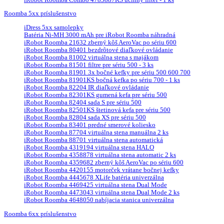
Roomba 5xx príslušenstvo
iDress 5xx samolepky
Batéria Ni-MH 3000 mAh pre iRobot Roomba náhradná
iRobot Roomba 21632 zberný kôš AeroVac po sériu 600
iRobot Roomba 80401 bezdrôtové diaľkové ovládanie
iRobot Roomba 81002 virtuálna stena s majákom
iRobot Roomba 81501 filtre pre sériu 500 - 3 ks
iRobot Roomba 81901 3x bočné kefky pre sériu 500 600 700
iRobot Roomba 81901KS bočná kefka po sériu 700 - 1 ks
iRobot Roomba 82204 IR diaľkové ovládanie
iRobot Roomba 82301KS gumená kefa pre sériu 500
iRobot Roomba 82404 sada S pre sériu 500
iRobot Roomba 82501KS štetinová kefa pre sériu 500
iRobot Roomba 82804 sada XS pre sériu 500
iRobot Roomba 83401 predné smerové koliesko
iRobot Roomba 87704 virtuálna stena manuálna 2 ks
iRobot Roomba 88701 virtuálna stena automatická
iRobot Roomba 4319194 virtuálna stena HALO
iRobot Roomba 4358878 virtuálna stena automatic 2 ks
iRobot Roomba 4359682 zberný kôš AeroVac po sériu 600
iRobot Roomba 4420155 motorček vrátane bočnej kefky
iRobot Roomba 4445678 XLife batéria univerzálna
iRobot Roomba 4469425 virtuálna stena Dual Mode
iRobot Roomba 4473043 virtuálna stena Dual Mode 2 ks
iRobot Roomba 4648050 nabíjacia stanica univerzálna
Roomba 6xx príslušenstvo