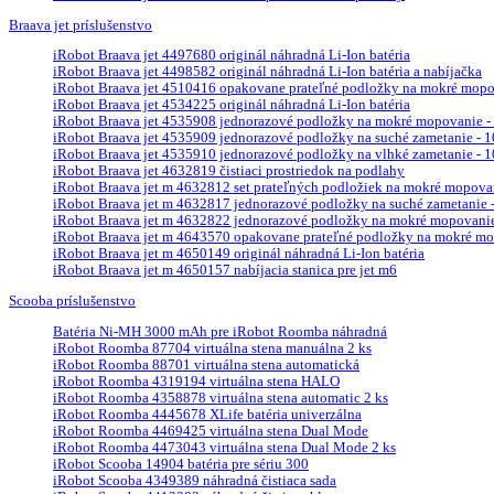
Braava jet príslušenstvo
iRobot Braava jet 4497680 originál náhradná Li-Ion batéria
iRobot Braava jet 4498582 originál náhradná Li-Ion batéria a nabíjačka
iRobot Braava jet 4510416 opakovane prateľné podložky na mokré mopova
iRobot Braava jet 4534225 originál náhradná Li-Ion batéria
iRobot Braava jet 4535908 jednorazové podložky na mokré mopovanie - 
iRobot Braava jet 4535909 jednorazové podložky na suché zametanie - 10
iRobot Braava jet 4535910 jednorazové podložky na vlhké zametanie - 10
iRobot Braava jet 4632819 čistiaci prostriedok na podlahy
iRobot Braava jet m 4632812 set prateľných podložiek na mokré mopova
iRobot Braava jet m 4632817 jednorazové podložky na suché zametanie - 
iRobot Braava jet m 4632822 jednorazové podložky na mokré mopovanie 
iRobot Braava jet m 4643570 opakovane prateľné podložky na mokré mop
iRobot Braava jet m 4650149 originál náhradná Li-Ion batéria
iRobot Braava jet m 4650157 nabíjacia stanica pre jet m6
Scooba príslušenstvo
Batéria Ni-MH 3000 mAh pre iRobot Roomba náhradná
iRobot Roomba 87704 virtuálna stena manuálna 2 ks
iRobot Roomba 88701 virtuálna stena automatická
iRobot Roomba 4319194 virtuálna stena HALO
iRobot Roomba 4358878 virtuálna stena automatic 2 ks
iRobot Roomba 4445678 XLife batéria univerzálna
iRobot Roomba 4469425 virtuálna stena Dual Mode
iRobot Roomba 4473043 virtuálna stena Dual Mode 2 ks
iRobot Scooba 14904 batéria pre sériu 300
iRobot Scooba 4349389 náhradná čistiaca sada