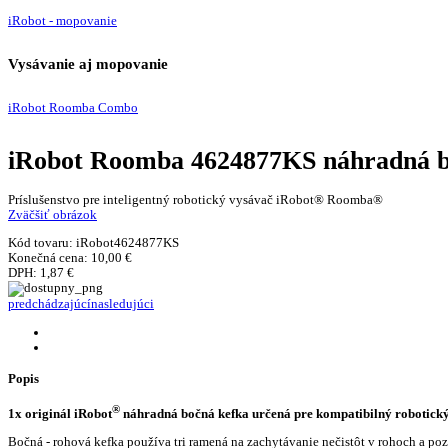
iRobot - mopovanie
Vysávanie aj mopovanie
iRobot Roomba Combo
iRobot Roomba 4624877KS náhradná bo
Príslušenstvo pre inteligentný robotický vysávač iRobot® Roomba®
Zväčšiť obrázok
Kód tovaru:
iRobot4624877KS
Konečná cena:
10,00 €
DPH:
1,87 €
predchádzajúcí
nasledujúci
Popis
®
1x originál iRobot
náhradná bočná kefka určená pre kompatibilný robotick
Bočná - rohová kefka používa tri ramená na zachytávanie nečistôt v rohoch a p