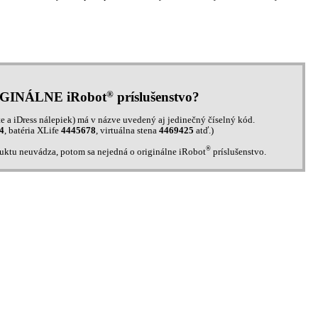
®
IGINÁLNE iRobot
príslušenstvo?
e a iDress nálepiek) má v názve uvedený aj jedinečný číselný kód.
4
, batéria XLife
4445678
, virtuálna stena
4469425
atď.)
®
duktu neuvádza, potom sa nejedná o originálne iRobot
príslušenstvo.