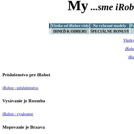
My
...sme
iRob
Všetko od iRobot vždy
Na vybrané modely
P
IHNEĎ K ODBERU
ŠPECIÁLNE BONUSY
Všetk
iRob
iRo
Príslušenstvo pre iRobot
iRobot - príslušenstvo
Vysávanie je Roomba
iRobot - vysávanie
Mopovanie je Braava