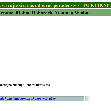
ezervujte si u nás odborné poradenstvo - TU KLIKNI
 Dreame, iRobot, Roborock, Xiaomi a Winbot
redajňa značky iRobot v Bratislave
 nás kompletná ponuka iRobot vysávačov.