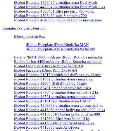
iRobot Roomba 4469425 virtuálna stena Dual Mode
iRobot Roomba 4473043 virtuálna stena Dual Mode 2 ks
iRobot Roomba 4503461 filtre pre sériu 700 - 6 ks
iRobot Roomba 4503462 sada S pre sériu 700
iRobot Roomba 4648050 nabíjacia stanica univerzálna
Roomba 8xx príslušenstvo
iDress pre sériu 8xx
iRobot Faceplate iDress Kimlička MAN
iRobot Faceplate iDress Kimlička WOMAN
Batéria Ni-MH 3000 mAh pre iRobot Roomba náhradná
Batéria Li-Ion 4400 mAh pre iRobot Roomba náhradná
iRobot Faceplate iDress Kimlička WOMAN
iRobot Faceplate iDress Kimlička MAN
iRobot Roomba 21915 bezdrôtové diaľkové ovládanie
iRobot Roomba 81002 virtuálna stena s majákom
iRobot Roomba 82204 IR diaľkové ovládanie
iRobot Roomba 83401 predné smerové koliesko
iRobot Roomba 87704 virtuálna stena manuálna 2 ks
iRobot Roomba 88701 virtuálna stena automatická
iRobot Roomba 4319194 virtuálna stena HALO
iRobot Roomba 4358878 virtuálna stena automatic 2 ks
iRobot Roomba 4415863 bočné kefky po sériu 900 - 3 ks
iRobot Roomba 4415863KS bočná kefka po sériu 900
iRobot Roomba 4415864 filtre AeroForce - 3 ks
iRobot Roomba 4415864KS filter AeroForce - 1 ks
iRobot Roomba 4415866 sada AeroForce