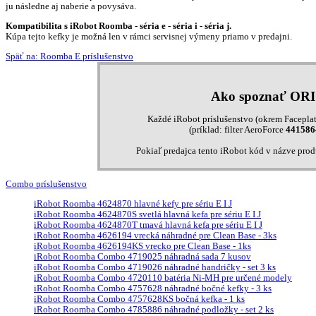
ju následne aj naberie a povysáva.
Kompatibilita s iRobot Roomba - séria e - séria i - séria j.
Kúpa tejto kefky je možná len v rámci servisnej výmeny priamo v predajni.
Späť na: Roomba E príslušenstvo
Ako spoznať OR
Každé iRobot príslušenstvo (okrem Faceplat
(príklad: filter AeroForce
441586
Pokiaľ predajca tento iRobot kód v názve pro
Combo príslušenstvo
iRobot Roomba 4624870 hlavné kefy pre sériu E I J
iRobot Roomba 4624870S svetlá hlavná kefa pre sériu E I J
iRobot Roomba 4624870T tmavá hlavná kefa pre sériu E I J
iRobot Roomba 4626194 vrecká náhradné pre Clean Base - 3ks
iRobot Roomba 4626194KS vrecko pre Clean Base - 1ks
iRobot Roomba Combo 4719025 náhradná sada 7 kusov
iRobot Roomba Combo 4719026 náhradné handričky - set 3 ks
iRobot Roomba Combo 4720110 batéria Ni-MH pre určené modely
iRobot Roomba Combo 4757628 náhradné bočné kefky - 3 ks
iRobot Roomba Combo 4757628KS bočná kefka - 1 ks
iRobot Roomba Combo 4785886 náhradné podložky - set 2 ks