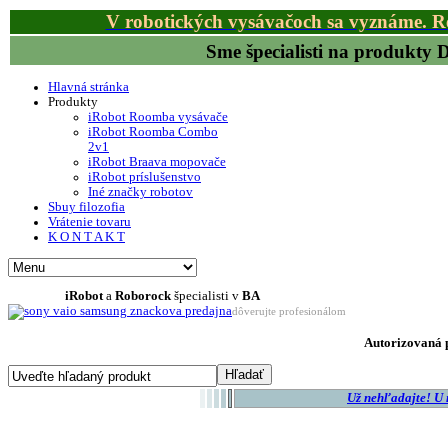
V robotických vysávačoch sa vyznáme. R
Sme špecialisti na produkty
Hlavná stránka
Produkty
iRobot Roomba vysávače
iRobot Roomba Combo
2v1
iRobot Braava mopovače
iRobot príslušenstvo
Iné značky robotov
Sbuy filozofia
Vrátenie tovaru
K O N T A K T
iRobot
a
Roborock
špecialisti v
BA
dôverujte profesionálom
Autorizovaná p
Už nehľadajte! U