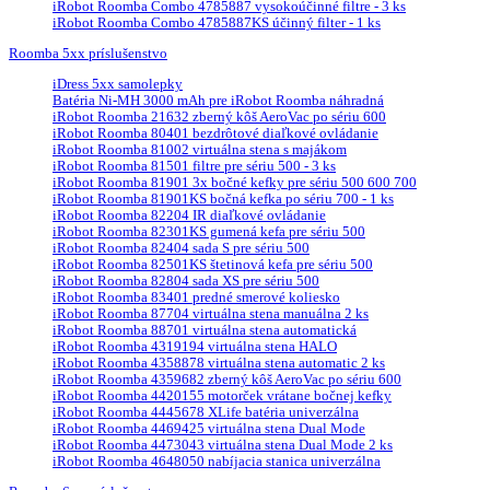
iRobot Roomba Combo 4785887 vysokoúčinné filtre - 3 ks
iRobot Roomba Combo 4785887KS účinný filter - 1 ks
Roomba 5xx príslušenstvo
iDress 5xx samolepky
Batéria Ni-MH 3000 mAh pre iRobot Roomba náhradná
iRobot Roomba 21632 zberný kôš AeroVac po sériu 600
iRobot Roomba 80401 bezdrôtové diaľkové ovládanie
iRobot Roomba 81002 virtuálna stena s majákom
iRobot Roomba 81501 filtre pre sériu 500 - 3 ks
iRobot Roomba 81901 3x bočné kefky pre sériu 500 600 700
iRobot Roomba 81901KS bočná kefka po sériu 700 - 1 ks
iRobot Roomba 82204 IR diaľkové ovládanie
iRobot Roomba 82301KS gumená kefa pre sériu 500
iRobot Roomba 82404 sada S pre sériu 500
iRobot Roomba 82501KS štetinová kefa pre sériu 500
iRobot Roomba 82804 sada XS pre sériu 500
iRobot Roomba 83401 predné smerové koliesko
iRobot Roomba 87704 virtuálna stena manuálna 2 ks
iRobot Roomba 88701 virtuálna stena automatická
iRobot Roomba 4319194 virtuálna stena HALO
iRobot Roomba 4358878 virtuálna stena automatic 2 ks
iRobot Roomba 4359682 zberný kôš AeroVac po sériu 600
iRobot Roomba 4420155 motorček vrátane bočnej kefky
iRobot Roomba 4445678 XLife batéria univerzálna
iRobot Roomba 4469425 virtuálna stena Dual Mode
iRobot Roomba 4473043 virtuálna stena Dual Mode 2 ks
iRobot Roomba 4648050 nabíjacia stanica univerzálna