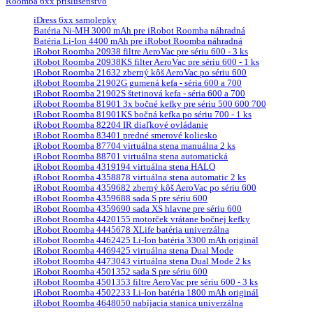
Roomba 6xx príslušenstvo
iDress 6xx samolepky
Batéria Ni-MH 3000 mAh pre iRobot Roomba náhradná
Batéria Li-Ion 4400 mAh pre iRobot Roomba náhradná
iRobot Roomba 20938 filtre AeroVac pre sériu 600 - 3 ks
iRobot Roomba 20938KS filter AeroVac pre sériu 600 - 1 ks
iRobot Roomba 21632 zberný kôš AeroVac po sériu 600
iRobot Roomba 21902G gumená kefa - séria 600 a 700
iRobot Roomba 21902S štetinová kefa - séria 600 a 700
iRobot Roomba 81901 3x bočné kefky pre sériu 500 600 700
iRobot Roomba 81901KS bočná kefka po sériu 700 - 1 ks
iRobot Roomba 82204 IR diaľkové ovládanie
iRobot Roomba 83401 predné smerové koliesko
iRobot Roomba 87704 virtuálna stena manuálna 2 ks
iRobot Roomba 88701 virtuálna stena automatická
iRobot Roomba 4319194 virtuálna stena HALO
iRobot Roomba 4358878 virtuálna stena automatic 2 ks
iRobot Roomba 4359682 zberný kôš AeroVac po sériu 600
iRobot Roomba 4359688 sada S pre sériu 600
iRobot Roomba 4359690 sada XS hlavne pre sériu 600
iRobot Roomba 4420155 motorček vrátane bočnej kefky
iRobot Roomba 4445678 XLife batéria univerzálna
iRobot Roomba 4462425 Li-Ion batéria 3300 mAh originál
iRobot Roomba 4469425 virtuálna stena Dual Mode
iRobot Roomba 4473043 virtuálna stena Dual Mode 2 ks
iRobot Roomba 4501352 sada S pre sériu 600
iRobot Roomba 4501353 filtre AeroVac pre sériu 600 - 3 ks
iRobot Roomba 4502233 Li-Ion batéria 1800 mAh originál
iRobot Roomba 4648050 nabíjacia stanica univerzálna