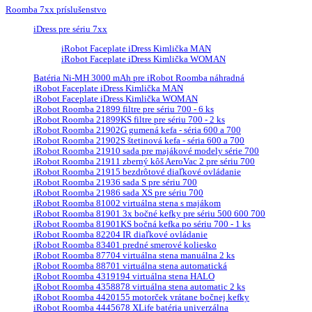
Roomba 7xx príslušenstvo
iDress pre sériu 7xx
iRobot Faceplate iDress Kimlička MAN
iRobot Faceplate iDress Kimlička WOMAN
Batéria Ni-MH 3000 mAh pre iRobot Roomba náhradná
iRobot Faceplate iDress Kimlička MAN
iRobot Faceplate iDress Kimlička WOMAN
iRobot Roomba 21899 filtre pre sériu 700 - 6 ks
iRobot Roomba 21899KS filtre pre sériu 700 - 2 ks
iRobot Roomba 21902G gumená kefa - séria 600 a 700
iRobot Roomba 21902S štetinová kefa - séria 600 a 700
iRobot Roomba 21910 sada pre majákové modely série 700
iRobot Roomba 21911 zberný kôš AeroVac 2 pre sériu 700
iRobot Roomba 21915 bezdrôtové diaľkové ovládanie
iRobot Roomba 21936 sada S pre sériu 700
iRobot Roomba 21986 sada XS pre sériu 700
iRobot Roomba 81002 virtuálna stena s majákom
iRobot Roomba 81901 3x bočné kefky pre sériu 500 600 700
iRobot Roomba 81901KS bočná kefka po sériu 700 - 1 ks
iRobot Roomba 82204 IR diaľkové ovládanie
iRobot Roomba 83401 predné smerové koliesko
iRobot Roomba 87704 virtuálna stena manuálna 2 ks
iRobot Roomba 88701 virtuálna stena automatická
iRobot Roomba 4319194 virtuálna stena HALO
iRobot Roomba 4358878 virtuálna stena automatic 2 ks
iRobot Roomba 4420155 motorček vrátane bočnej kefky
iRobot Roomba 4445678 XLife batéria univerzálna