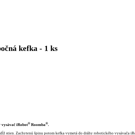
čná kefka - 1 ks
®
®
ý vysávač iRobot
Roomba
.
ozdĺž stien. Zachytenú špinu potom kefka vymetá do dráhy robotického vysávača i