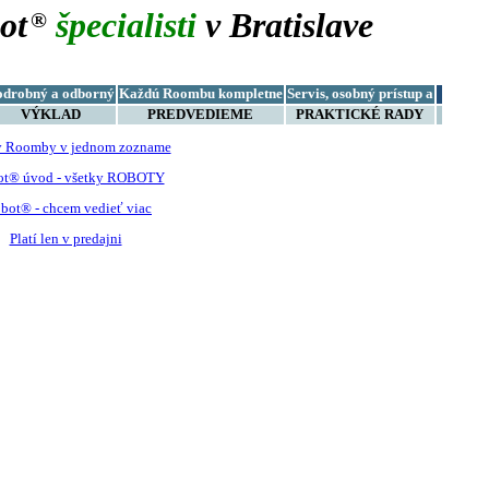
ot
špecialisti
v Bratislave
®
odrobný a odborný
Každú Roombu kompletne
Servis, osobný prístup a
VÝKLAD
PREDVEDIEME
PRAKTICKÉ RADY
y Roomby v jednom zozname
ot® úvod - všetky ROBOTY
bot® - chcem vedieť viac
Platí len v predajni