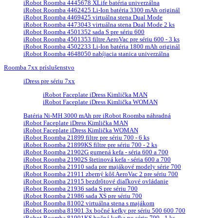
iRobot Roomba 4445678 XLife batéria univerzálna
iRobot Roomba 4462425 Li-Ion batéria 3300 mAh originál
iRobot Roomba 4469425 virtuálna stena Dual Mode
iRobot Roomba 4473043 virtuálna stena Dual Mode 2 ks
iRobot Roomba 4501352 sada S pre sériu 600
iRobot Roomba 4501353 filtre AeroVac pre sériu 600 - 3 ks
iRobot Roomba 4502233 Li-Ion batéria 1800 mAh originál
iRobot Roomba 4648050 nabíjacia stanica univerzálna
Roomba 7xx príslušenstvo
iDress pre sériu 7xx
iRobot Faceplate iDress Kimlička MAN
iRobot Faceplate iDress Kimlička WOMAN
Batéria Ni-MH 3000 mAh pre iRobot Roomba náhradná
iRobot Faceplate iDress Kimlička MAN
iRobot Faceplate iDress Kimlička WOMAN
iRobot Roomba 21899 filtre pre sériu 700 - 6 ks
iRobot Roomba 21899KS filtre pre sériu 700 - 2 ks
iRobot Roomba 21902G gumená kefa - séria 600 a 700
iRobot Roomba 21902S štetinová kefa - séria 600 a 700
iRobot Roomba 21910 sada pre majákové modely série 700
iRobot Roomba 21911 zberný kôš AeroVac 2 pre sériu 700
iRobot Roomba 21915 bezdrôtové diaľkové ovládanie
iRobot Roomba 21936 sada S pre sériu 700
iRobot Roomba 21986 sada XS pre sériu 700
iRobot Roomba 81002 virtuálna stena s majákom
iRobot Roomba 81901 3x bočné kefky pre sériu 500 600 700
iRobot Roomba 81901KS bočná kefka po sériu 700 - 1 ks