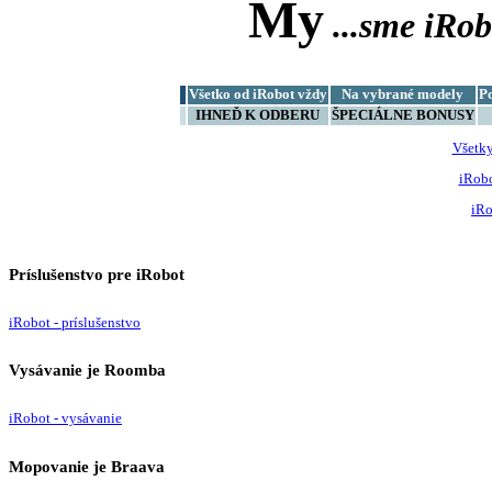
My
...sme
iRob
Všetko od iRobot vždy
Na vybrané modely
P
IHNEĎ K ODBERU
ŠPECIÁLNE BONUSY
Všetk
iRob
iRo
Príslušenstvo pre iRobot
iRobot - príslušenstvo
Vysávanie je Roomba
iRobot - vysávanie
Mopovanie je Braava