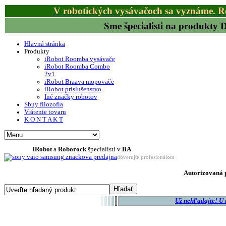
V robotických vysávačoch sa vyznáme. R
Sme špecialisti na produkty
Hlavná stránka
Produkty
iRobot Roomba vysávače
iRobot Roomba Combo
2v1
iRobot Braava mopovače
iRobot príslušenstvo
Iné značky robotov
Sbuy filozofia
Vrátenie tovaru
K O N T A K T
iRobot
a
Roborock
špecialisti v
BA
dôverujte profesionálom
Autorizovaná p
Už nehľadajte! U